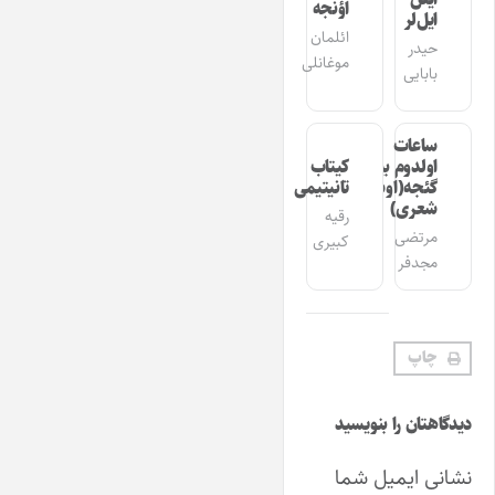
اؤنجه
ایل‌لر
ائلمان
حیدر
موغانلی
بابایی
ساعات
اولدوم بیر
کیتاب
گئجه(اوشاق
تانیتیمی
شعری)
رقیه
مرتضی
کبیری
مجدفر
چاپ
دیدگاهتان را بنویسید
نشانی ایمیل شما