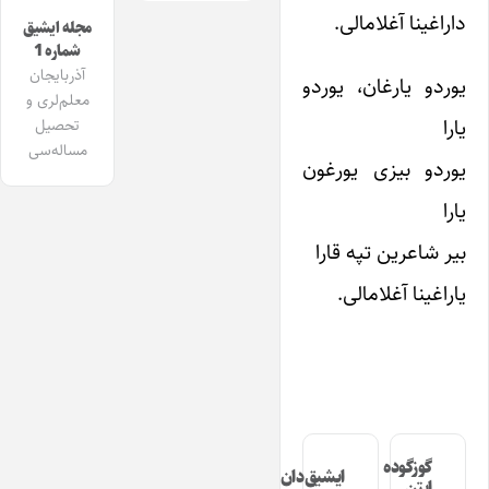
داراغینا آغلامالی.
مجله ایشیق
شماره 1
آذربایجان
یوردو یارغان، یوردو
معلم‌لری و
یارا
تحصیل
مساله‌سی
یوردو بیزی یورغون
یارا
بیر شاعرین تپه قارا
یاراغینا آغلامالی.
گوزگوده
ایشیق‌دان
ایتن