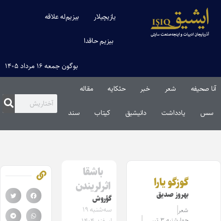
یازیچیلار
بیزیم‌له علاقه
بیزیم حاقدا
بوگون جمعه ۱۶ مرداد ۱۴۰۵
آنا صحیفه
شعر
خبر
حئکایه
مقاله‌
سس
یادداشت
دانیشیق
کیتاب
سند
باشقا
گوزگو یارا
اثرلریندن
بهروز صدیق
گؤروش
سه‌شنبه ۱۹
شعر
چهارشنبه ۳ تیر