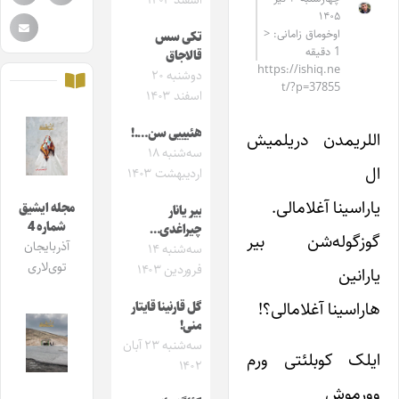
اسفند ۱۴۰۴
۱۴۰۵
اوخوماق زامانی: <
تکی سس
1 دقیقه
قالاجاق
https://ishiq.ne
دوشنبه ۲۰
t/?p=37855
اسفند ۱۴۰۳
هئیییی سن….!
اللریمدن دریلمیش
سه‌شنبه ۱۸
ال
اردیبهشت ۱۴۰۳
یاراسینا آغلامالی.
مجله ایشیق
بیر یانار
شماره 4
چیراغدی…
گوزگوله‌شن بیر
آذربایجان
سه‌شنبه ۱۴
توی‌لاری
فروردین ۱۴۰۳
یارانین
هاراسینا آغلامالی؟!
گل قارنینا قایتار
منی!
سه‌شنبه ۲۳ آبان
ایلک کوبلئتی ورم
۱۴۰۲
وورموش