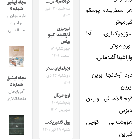
کؤلگه‌م‌له من…
مجله ایشیق
سه‌شنبه ۱۳ تیر
هر سطرینده پوسقو
شماره 3
۱۴۰۲
آذربایجان و
قورموش
مهاجرت
قیرمیزی
مساله‌سی
سؤزجوک‌لری، آه!
قارانلیقدا کینو
پیئس
یورولموش
چهارشنبه ۱۷
اسفند ۱۴۰۱
واراغینا آغلامالی.
آچیلمایان سحر
درد آرخانجا ایزین –
دوشنبه ۲۶ دی
مجله ایشیق
۱۴۰۱
شماره 2
ایزین
آذربایجان
اوچ قارتال
قوجاقلامیش وارلیق
قفه‌خانالاری
پنجشنبه ۱۰
دیزین
شهریور ۱۴۰۱
هؤوشنه‌لی کؤچن
یول گئدیریک..‌.
شنبه ۱۸ تیر ۱۴۰۱
قیزین