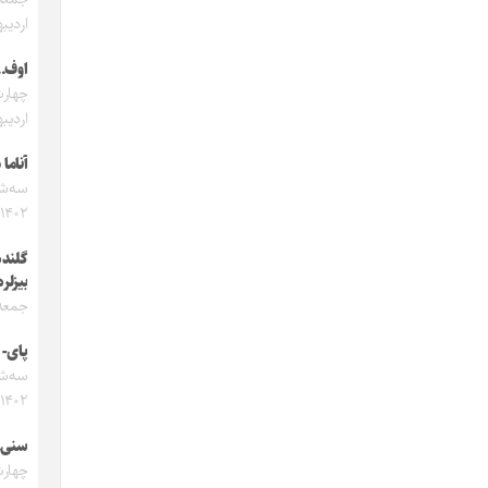
اردیبه
اوف…
اردیبه
آناما
۱۴۰۲
گلنده
بیزلره
جمعه ۱ دی ۲
پای- 
۱۴۰۲
سنی