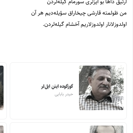
آرتیق داها بو ایزلری سورمام گیله‌لردن‌‌
من ظولمته قارشی چیخاراق سؤیله‌دیم هر آن
اولدوزلانار اولدوزلاریم آخشام گیله‌لردن‌‌.
گوزگوده ایتن ایل‌لر
حیدر بابایی