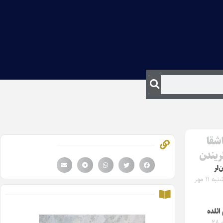
اشقا
لریندن
‌لر
چهارشنبه ۱۱ مهر
 ائلده
جمعه ۲۸