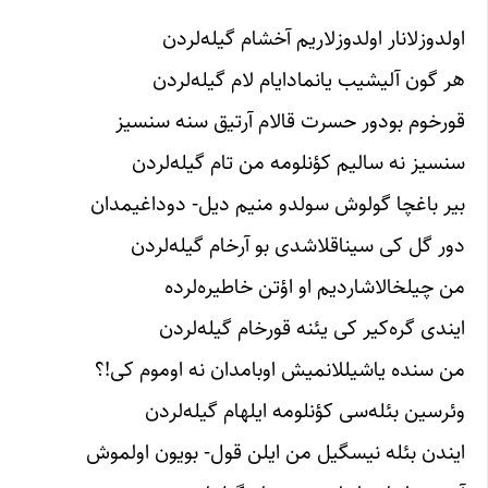
اولدوزلانار اولدوزلاریم آخشام گیله‌لردن‌‌
هر گون آلیشیب یانمادایام لام گیله‌لردن‌‌
قورخوم بودور حسرت قالام آرتیق سنه سنسیز
سنسیز نه سالیم کؤنلومه من تام گیله‌لردن‌‌
بیر باغچا گولوش سولدو منیم دیل- دوداغیمدان
دور گل کی سیناقلاشدی بو آرخام گیله‌لردن‌‌
من چیلخالاشاردیم او اؤتن خاطیره‌لرده
ایندی گره‌کیر کی یئنه قورخام گیله‌لردن‌‌
من سنده یاشیللانمیش اوبامدان نه اوموم کی!؟
وئرسین بئله‌سی کؤنلومه ایلهام گیله‌لردن‌‌
ایندن بئله نیسگیل من ایلن قول- بویون اولموش