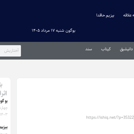
ه علاقه
بیزیم حاقدا
بوگون شنبه ۱۷ مرداد ۱۴۰۵
دانیشیق
کیتاب
سند
ب
اثر
بو گون
۱۴۰۳
https://ishiq.net/?p=35322
بیزیم