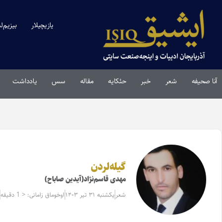
یازیچیلار
بیزیم‌ل
آنا صحیفه
شعر
خبر
حئکایه
مقاله‌
سس
یادداشت
گیله‌لردن‌‌
مهدی قاسم‌نژاد(آیدین صاباح)
شعر
یکشنبه ۳۱ تیر ۱۴۰۳
اوخوماق زامانی: < 1 دقیقه