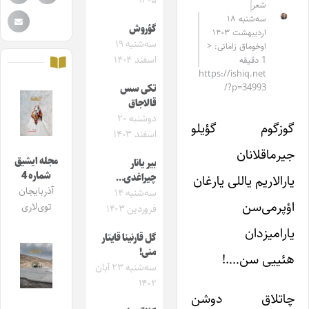
۱۴۰۵
شعر
سه‌شنبه ۱۸
گؤروش
اردیبهشت ۱۴۰۳
سه‌شنبه ۱۹
اوخوماق زامانی: <
اسفند ۱۴۰۴
1 دقیقه
https://ishiq.net
/?p=34993
تکی سس
قالاجاق
دوشنبه ۲۰
گوزگوم گؤیلو
اسفند ۱۴۰۳
جیرماقلانان
مجله ایشیق
بیر یانار
شماره 4
یارالاریم یاللی یارغان
چیراغدی…
آذربایجان
سه‌شنبه ۱۴
اؤپرمی‌سن
توی‌لاری
فروردین ۱۴۰۳
یارامیزدان
گل قارنینا قایتار
منی!
هئییی سن….!
سه‌شنبه ۲۳ آبان
۱۴۰۲
چاتلاق دوشن