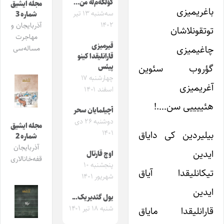
کؤلگه‌م‌له من…
مجله ایشیق
باغریمیزی
سه‌شنبه ۱۳ تیر
شماره 3
۱۴۰۲
آذربایجان و
توتقونلاشان
مهاجرت
قیرمیزی
چاغیمیزی
مساله‌سی
قارانلیقدا کینو
گؤروب سئوین
پیئس
چهارشنبه ۱۷
آغریمیزی
اسفند ۱۴۰۱
هئییییی سن….!
آچیلمایان سحر
دوشنبه ۲۶ دی
مجله ایشیق
۱۴۰۱
بیلیردین کی دایاق
شماره 2
آذربایجان
ایدین
اوچ قارتال
قفه‌خانالاری
پنجشنبه ۱۰
تیکانلیقدا آیاق
شهریور ۱۴۰۱
ایدین
یول گئدیریک..‌.
شنبه ۱۸ تیر ۱۴۰۱
قارانلیقدا مایاق