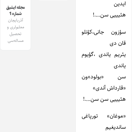
ایدین
مجله ایشیق
هئیییی سن….!
شماره 1
آذربایجان
معلم‌لری و
سؤزون جانی،کؤنلو
تحصیل
مساله‌سی
قان دی
یئریم یاندی ،گؤیوم
یاندی
سن «بولود»ون
«قارداش آندی»
هئیییی سن سن….!
«موغان» تورپاغی
ساندیغیم