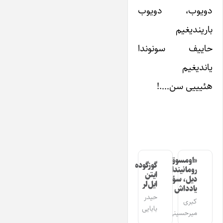
دویوب، دویوب
باریندیغیم
حاییف سونوندا
یاندیغیم
هئیییی سن….!
«اومسوق»
گوزگوده
رومانیندا
ایتن
دیل، سؤز،
ایل‌لر
یادداش
حیدر
کبری
بابایی
میرحسینی