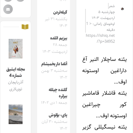
۱۴۰۳
شعر
چهارشنبه ۵
گیله‌لردن‌‌
اردیبهشت ۱۴۰۳
یکشنبه ۳۱ تیر
اوخوماق زامانی: < 1
۱۴۰۳
دقیقه
https://ishiq.net
بیزیم ائلده
/?p=34952
جمعه ۲۸
اردیبهشت ۱۴۰۳
یئنه ساچلار النیر آغ
آناما داریخمیشام
داراغین اوستونه
مجله ایشیق
سه‌شنبه ۳ بهمن
شماره 4
۱۴۰۲
اوف…
آذربایجان
توی‌لاری
گلنده چیلله
یئنه قاشلار قاماشیر
بیزلره
جمعه ۱ دی ۱۴۰۲
کور چیراغین
اوستونه اوف…
پای- بؤلوش
سه‌شنبه ۳۰ آبان
یئنه نیسگیللی گزیر
۱۴۰۲