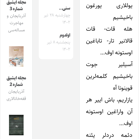
مجله ایشیق
یوللاری یورغون
سنی…
شماره 3
چهارشنبه ۲۸ تیر
آذربایجان و
باخیشیم
۱۴۰۲
مهاجرت
هله قات- قات
مساله‌سی
اولدوم
قالانیر تار- تاباغین
پنجشنبه ۸ تیر
۱۴۰۲
اوستونه اوف…
آسیلیر جوت
باخیشیم کلمه‌لرین
مجله ایشیق
شماره 2
قوینونا آه
آذربایجان
یازاریم، باش اییر هر
قفه‌خانالاری
آن واراغین اوستونه
اوف…
دئمه دردلر یئنه