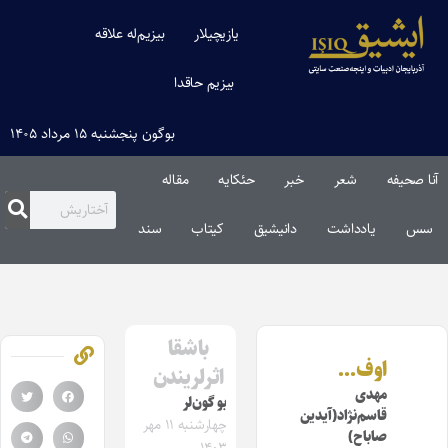
یازیچیلار
بیزیم‌له علاقه
بیزیم حاقدا
بوگون پنجشنبه ۱۵ مرداد ۱۴۰۵
آنا صحیفه
شعر
خبر
حئکایه
مقاله‌
سس
یادداشت
دانیشیق
کیتاب
سند
باشقا
اوف…
اثرلریندن
مهدی
بو گون‌لر
قاسم‌نژاد(آیدین
چهارشنبه ۱۱ مهر
صاباح)