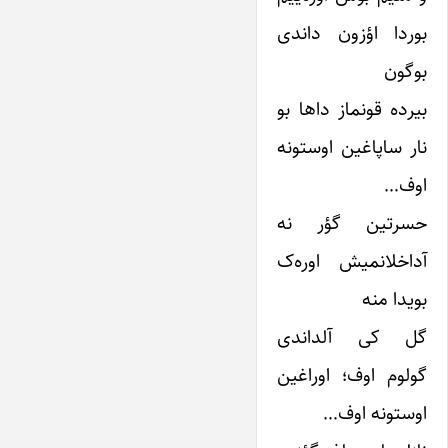
بوردا اؤزون داندی
بوگون
بیرده قونماز داها بو
نار ساپاغین اوستونه
اوف…
حسرتین گؤر نه
آداخلانمیش اوره‌ک
بویدا منه
گل کی آلداندی
گولوم اوف؛ اوراغین
اوستونه اوف…