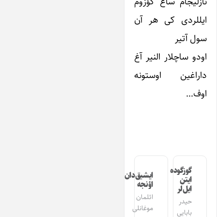
نازلیجام ساغ گؤزوم
ایللردی کی هر آن
سول آتیر
اودو ساچلار النیر آغ
داراغین اوستونه
اوف…
گوزگوده
ایشیق‌دان
ایتن
اؤنجه
ایل‌لر
ائلمان
حیدر
موغانلی
بابایی