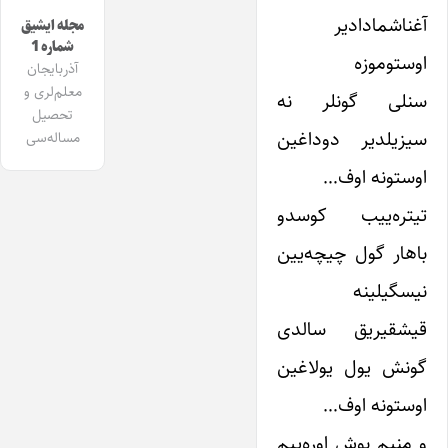
آغناشمادادیر
مجله ایشیق
شماره 1
اوستوموزه
آذربایجان
معلم‌لری و
سنلی گونلر نه
تحصیل
سیزیلدیر دوداغین
مساله‌سی
اوستونه اوف…
تیتره‌ییب کوسدو
باهار گول چیچه‌یین
نیسگیلینه
قیشقیریق سالدی
گونش یول یولاغین
اوستونه اوف…
و منیم بوش اوره‌ییم