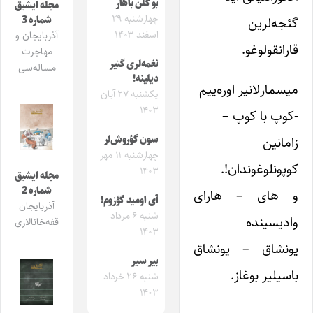
بو گلن باهار
مجله ایشیق
چهارشنبه ۲۹
شماره 3
گئجه‌لرین
اسفند ۱۴۰۳
آذربایجان و
قارانقولوغو.
مهاجرت
نغمه‌لری گتیر
مساله‌سی
دیلینه!
میسمارلانیر اوره‌ییم
یکشنبه ۲۷ آبان
۱۴۰۳
-کوپ با کوپ –
سون گؤروش‌لر
زامانین
چهارشنبه ۱۱ مهر
کوپونلوغوندان!.
۱۴۰۳
مجله ایشیق
شماره 2
و های – هارای
آی اومید گؤزوم!
آذربایجان
شنبه ۶ مرداد
وادیسینده
قفه‌خانالاری
۱۴۰۳
یونشاق – یونشاق
بیر سیر
باسیلیر بوغاز.
شنبه ۲۶ خرداد
۱۴۰۳