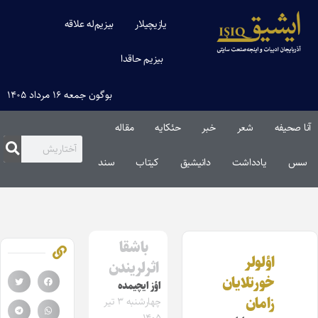
یازیچیلار
بیزیم‌له علاقه
بیزیم حاقدا
بوگون جمعه ۱۶ مرداد ۱۴۰۵
آنا صحیفه
شعر
خبر
حئکایه
مقاله‌
سس
یادداشت
دانیشیق
کیتاب
سند
باشقا
اؤلولر
اثرلریندن
خورتلایان
اؤز ایچیمده
زامان
چهارشنبه ۳ تیر