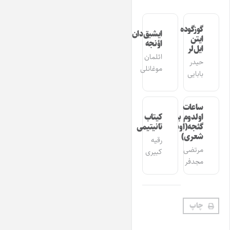
گوزگوده
ایشیق‌دان
ایتن
اؤنجه
ایل‌لر
ائلمان
حیدر
موغانلی
بابایی
ساعات
اولدوم بیر
کیتاب
گئجه(اوشاق
تانیتیمی
شعری)
رقیه
مرتضی
کبیری
مجدفر
چاپ