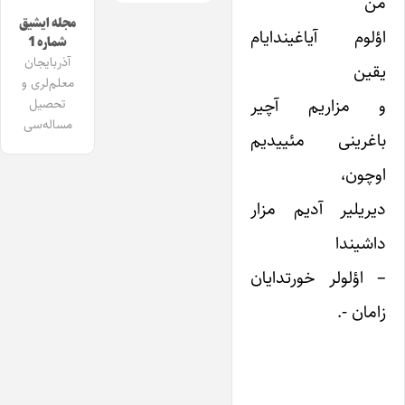
من
مجله ایشیق
اؤلوم آیاغیندایام
شماره 1
آذربایجان
یقین
معلم‌لری و
و مزاریم آچیر
تحصیل
مساله‌سی
باغرینی مئییدیم
اوچون،
دیریلیر آدیم مزار
داشیندا
– اؤلولر خورتدایان
زامان -.