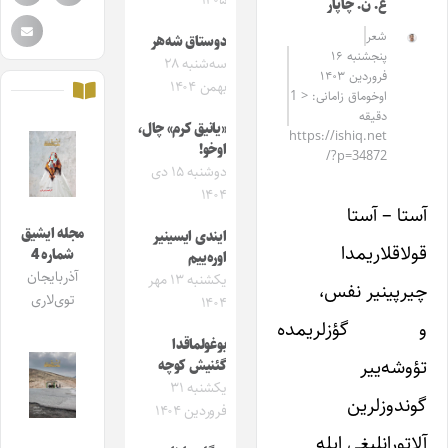
۱۴۰۵
ع. ن. چاپار
شعر
دوستاق شه‌هر
پنجشنبه ۱۶
سه‌شنبه ۲۸
فروردین ۱۴۰۳
بهمن ۱۴۰۴
اوخوماق زامانی: < 1
دقیقه
«یانیق کرم» چال،
https://ishiq.net
اوخو!
/?p=34872
دوشنبه ۱۵ دی
۱۴۰۴
آستا – آستا
مجله ایشیق
ایندی ایسینیر
قولاقلاریمدا
شماره 4
اوره‌ییم
آذربایجان
یکشنبه ۱۳ مهر
چیرپینیر نفس،
توی‌لاری
۱۴۰۴
و گؤزلریمده
بوغولماقدا
تؤوشه‌ییر
گئنیش کوچه
یکشنبه ۳۱
گوندوزلرین
فروردین ۱۴۰۴
آلاتورانلیغی ایله