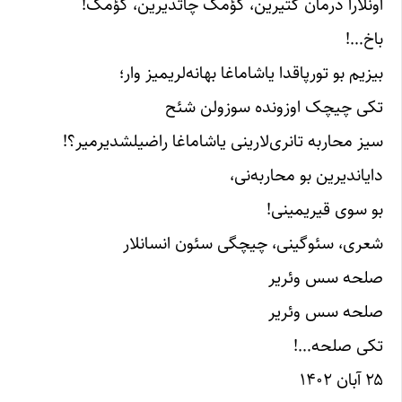
اونلارا درمان گتیرین، کؤمک چاتدیرین، کؤمک!
باخ…!
بیزیم بو تورپاقدا یاشاماغا بهانه‌لریمیز وار؛
تکی چیچک اوزونده سوزولن شئح
سیز محاربه تانری‌لارینی یاشاماغا راضیلشدیرمیر؟!
دایاندیرین بو محاربه‌نی،
بو سوی قیریمینی!
شعری، سئوگینی، چیچگی سئون انسانلار
صلحه سس وئریر
صلحه سس وئریر
تکی صلحه…!
۲۵ آبان ۱۴۰۲