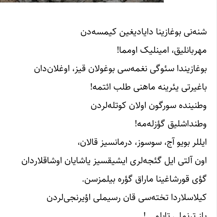
شنه‌نی بوغازینا دایادیغین کیمسه‌دن
مهربانلیق، امینلیک اومما!
بوغازیندا سئوگی نغمه‌سی بوغولان قیز، اوغلان‌دان
باغیرتی یئرینه ماهنی طلب ائتمه!
وطنینده سورگون اولان کوتله‌لردن
وطنداشلیق گؤزله‌مه!
ایللر بویو آج، سوسوز، درمانسیز قالان،
اون آلتی ایل گئجه‌لری ایشیقسیز یاشایان اوشاقلاردان
گؤی قورشاغینا ماراق گؤره بیلمزسن.
کیلاسلاردا تخته‌سی قان رسیملی اؤیرنجی‌لردن
یاز ترنملی تابلو….!