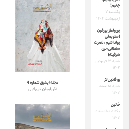
جانیم!
یکشنبه ۷
اردیبهشت ۱۴۰۴
یورولماز یورغون
(سئویملی
یولداشیم «نصرت
سلطانی»نین
شرفینه)
شنبه ۱۶ فروردین
۱۴۰۴
بو قادین‌لار
مجله ایشیق شماره 4
شنبه ۱۸ اسفند
آذربایجان توی‌لاری
۱۴۰۳
خاتین
یکشنبه ۵ اسفند
۱۴۰۳