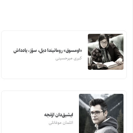
«اومسوق» رومانیندا دیل، سؤز، یادداش
کبری میرحسینی
ایشیق‌دان اؤنجه
ائلمان موغانلی