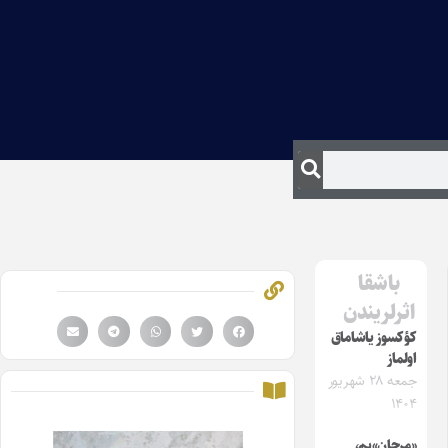
باشقا
اثرلریندن
کؤکسوز یاشاماق
اولماز
جمعه ۲۸ شهریور
۱۴۰۴
«مرجان»یم،