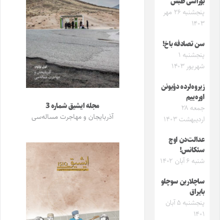
بوراسی طبس
پنجشنبه ۲۶ مهر
۱۴۰۳
سن تصادفه باخ!
پنجشنبه ۱
شهریور ۱۴۰۳
زیروه‌لرده دؤیونن
اوره‌ییم
مجله ایشیق شماره 3
جمعه ۲۸
آذربایجان و مهاجرت مساله‌سی
اردیبهشت ۱۴۰۳
عدالت‌دن اوچ
سئکانس!
شنبه ۶ آبان ۱۴۰۲
ساچلارین سوچلو
بایراق
پنجشنبه ۵ آبان
۱۴۰۱