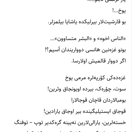
یوخ…!
بو قارشیت‌لار بیرلیکده یاشایا بیلمزلر.
«الناس اخوه» و «البشر متساوون»…
بونو غزه‌نین هانسی دوواریندان آسیم؟!
اگر دووار قالمیش اولارسا.
غزه‌ده‌کی کؤرپه‌لره مرمی یوخ
سوت، چؤره‌ک، بیرده اویونجاق وئرین!
بومبالاردان قاچان قوجالارا
قوجاق ایستیلیگینده بیر اوجاق یارادین!
خسته‌لرین، یارالی‌لارین نه‌یینه گره‌کدیر توپ – توفنگ