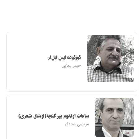
گوزگوده ایتن ایل‌لر
حیدر بابایی
ساعات اولدوم بیر گئجه(اوشاق شعری)
مرتضی مجدفر