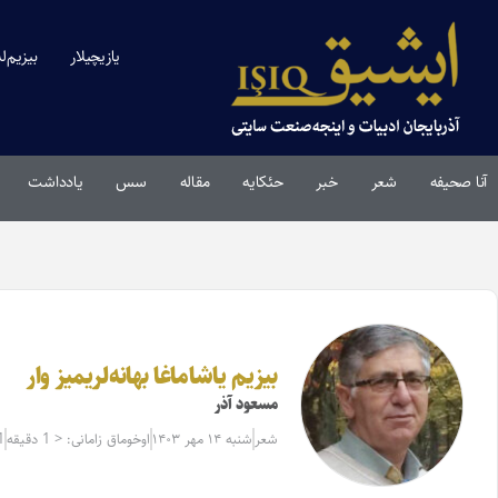
یازیچیلار
بیزیم‌ل
آنا صحیفه
شعر
خبر
حئکایه
مقاله‌
سس
یادداشت
بیزیم یاشاماغا بهانه‌لریمیز وار
مسعود آذر
شعر
شنبه ۱۴ مهر ۱۴۰۳
اوخوماق زامانی: < 1 دقیقه
1