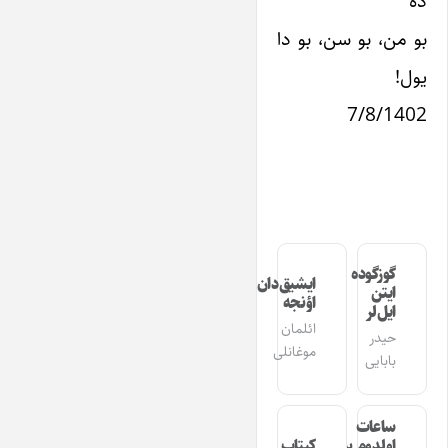
ده
بو من، بو سن، بو دا
یول!
7/8/1402
گوزگوده
ایشیق‌دان
ایتن
اؤنجه
ایل‌لر
ائلمان
حیدر
موغانلی
بابایی
ساعات
اولدوم بیر
کیتاب