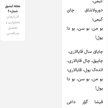
کیمی،
مجله ایشیق
دورولاشاق چای
شماره 1
آذربایجان
کیمی؛
معلم‌لری و
بو من، بو سن، بو دا
تحصیل
مساله‌سی
یول!
چاپاق سال قایالاری،
چاپیق، چال قایالاری،
ائده‌ک یول، قایالاری؛
بو من، بو سن، بو دا
یول!
قیشا گؤز داغی