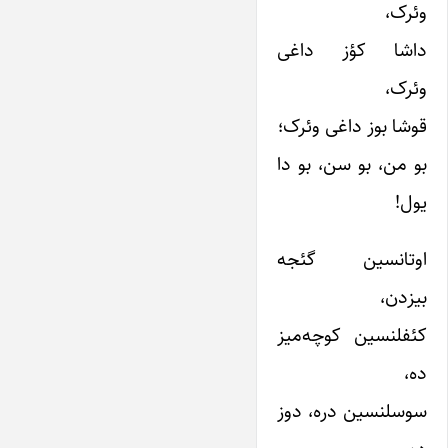
وئرک،
داشا کؤز داغی
وئرک،
قوشا بوز داغی وئرک؛
بو من، بو سن، بو دا
یول!
اوتانسین گئجه
بیزدن،
کئفلنسین کوچه‌میز
ده،
سوسلنسین دره، دوز