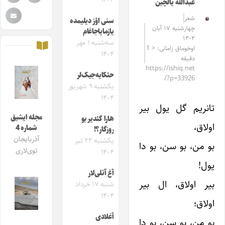
۱۴۰۴
عبدالله یالچین
شعر
سنی اؤز دیلیمده
چهارشنبه ۱۷ آبان
یازمایاجاغام
۱۴۰۲
سه‌شنبه ۱ مهر
اوخوماق زامانی: < 1
۱۴۰۴
دقیقه
https://ishiq.net
حئکایه‌جیک‌لر
/?p=33926
یکشنبه ۹ شهریور
۱۴۰۴
تانریم گل یول بیر
مجله ایشیق
هارا گئدیر بو
اولاق،
شماره 4
روزگار؟!
آذربایجان
یکشنبه ۲۲ تیر
بو من، بو سن، بو دا
توی‌لاری
۱۴۰۴
یول!
آغ آتلی‌لار
بیر اولاق، ال بیر
شنبه ۱۷ خرداد
۱۴۰۴
اولاق؛
آغلادی
بو من، بو سن، بو دا