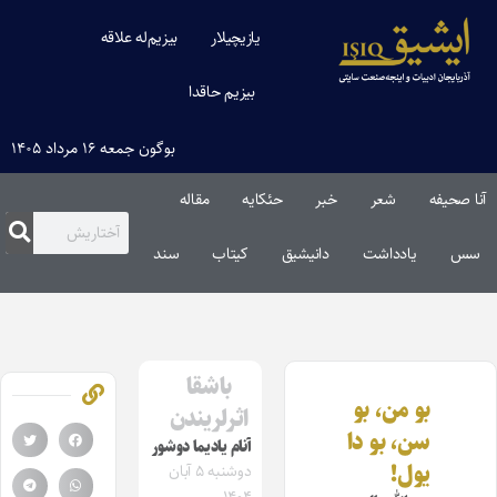
یازیچیلار
بیزیم‌له علاقه
بیزیم حاقدا
بوگون جمعه ۱۶ مرداد ۱۴۰۵
آنا صحیفه
شعر
خبر
حئکایه
مقاله‌
سس
یادداشت
دانیشیق
کیتاب
سند
باشقا
بو من، بو
اثرلریندن
سن، بو دا
آنام یادیما دوشور
یول!
دوشنبه ۵ آبان