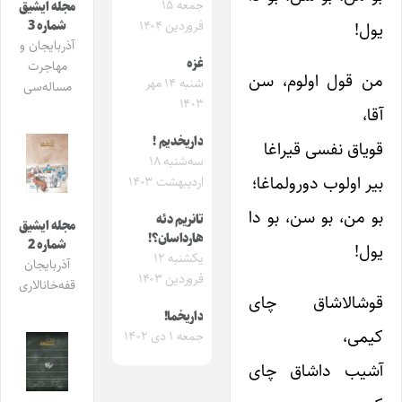
جمعه ۱۵
مجله ایشیق
شماره 3
یول!
فروردین ۱۴۰۴
آذربایجان و
غزه
مهاجرت
من قول اولوم، سن
شنبه ۱۴ مهر
مساله‌سی
۱۴۰۳
آقا،
داریخدیم !
قویاق نفسی قیراغا
سه‌شنبه ۱۸
بیر اولوب دورولماغا؛
اردیبهشت ۱۴۰۳
بو من، بو سن، بو دا
تانریم دئه
مجله ایشیق
هارداسان؟!
شماره 2
یول!
یکشنبه ۱۲
آذربایجان
فروردین ۱۴۰۳
قفه‌خانالاری
قوشالاشاق چای
داریخما!
کیمی،
جمعه ۱ دی ۱۴۰۲
آشیب داشاق چای