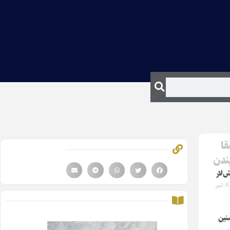
قا
یندن
‌لار
دوشنبه ۸ تیر
سنین