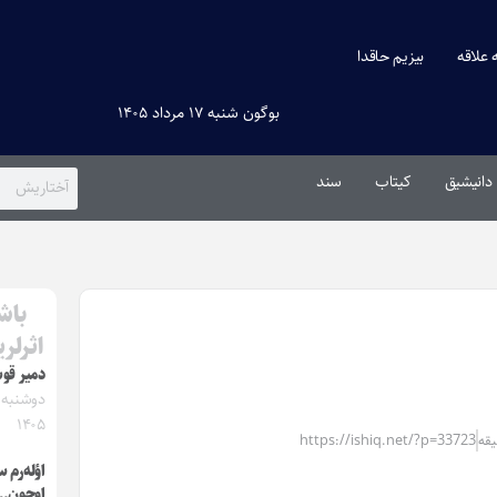
ه علاقه
بیزیم حاقدا
بوگون شنبه ۱۷ مرداد ۱۴۰۵
دانیشیق
کیتاب
سند
باش
اثرلر
دمیر قوش
۱۴۰۵
https://ishiq.net/?p=33723
اؤله‌رم 
اوچون…