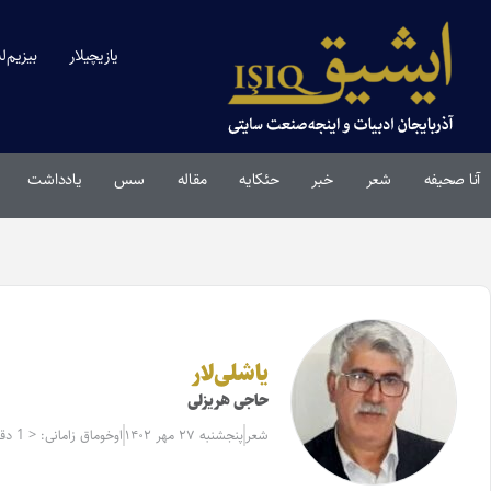
یازیچیلار
بیزیم‌ل
آنا صحیفه
شعر
خبر
حئکایه
مقاله‌
سس
یادداشت
یاشلی‌لار
حاجی هریزلی
شعر
پنجشنبه ۲۷ مهر ۱۴۰۲
اوخوماق زامانی: < 1 دقیقه