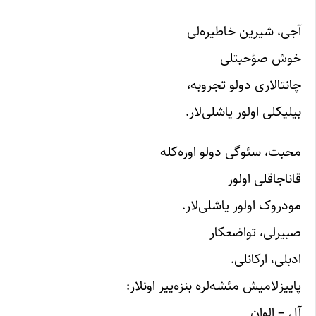
آجی، شیرین خاطیره‌لی
خوش صؤحبتلی
چانتالاری دولو تجروبه،
بیلیکلی اولور یاشلی‌لار.
محبت، سئوگی دولو اوره‌کله
قاناجاقلی اولور
مودروک اولور یاشلی‌لار.
صبیرلی، تواضعکار
ادبلی، ارکانلی.
پاییزلامیش مئشه‌لره بنزه‌ییر اونلار:
آل – الوان