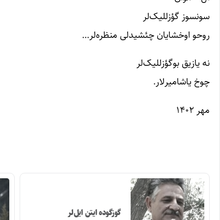
سونسوز گؤزللیک‌لر
روحو اوخشایان چئشیدلی منظره‌لر…
نه یازیق بوگؤزللیک‌لر
چوخ یاشامیرلار.
مهر ۱۴۰۲
گوزگوده ایتن ایل‌لر