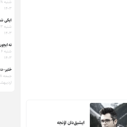
۱۴۰۳
ایکی شع
ش
۱۴۰۳
نه ایچون
شن
۱۴۰۳
خئیر- دع
جمعه
اردیبهشت ۳
ایشیق‌دان اؤنجه