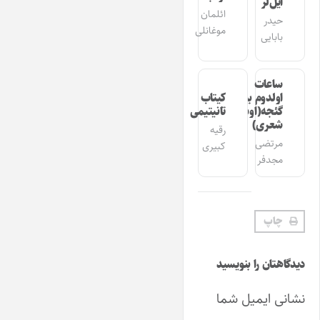
ایل‌لر
ائلمان
حیدر
موغانلی
بابایی
ساعات
اولدوم بیر
کیتاب
گئجه(اوشاق
تانیتیمی
شعری)
رقیه
مرتضی
کبیری
مجدفر
چاپ
دیدگاهتان را بنویسید
نشانی ایمیل شما