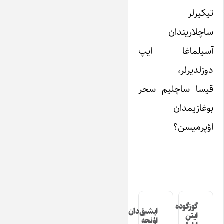
تیکیرلر
ساچلاریندان
آسیلماغا ایپ
دوزلدیرلر،
قیسا ساچلیم سحر
بوغازیمدان
اؤپرمیسن؟
گوزگوده
ایشیق‌دان
ایتن
اؤنجه