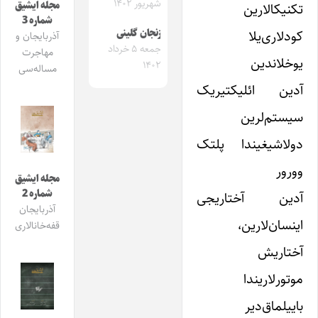
شهریور ۱۴۰۲
مجله ایشیق
تکنیکالارین
شماره 3
کودلاری‌یلا
زنجان گلینی
آذربایجان و
جمعه ۵ خرداد
مهاجرت
یوخلاندین
۱۴۰۲
مساله‌سی
آدین ائلیکتیریک
سیستم‌لرین
دولاشیغیندا پلتک
وورور
مجله ایشیق
شماره 2
آدین آختاریجی
آذربایجان
اینسان‌لارین،
قفه‌خانالاری
آختاریش
موتورلاریندا
باییلماق‌دیر