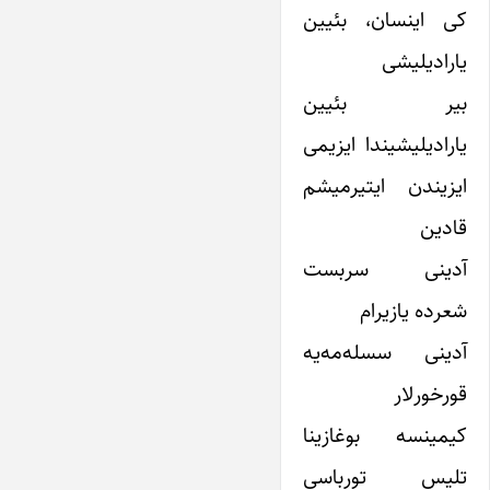
کی اینسان، بئیین
یارادیلیشی
بیر بئیین
یارادیلیشیندا ایزیمی
ایزیندن ایتیرمیشم
قادین
آدینی سربست
شعرده یازیرام
آدینی سسله‌مه‌یه
قورخورلار
کیمینسه بوغازینا
تلیس تورباسی