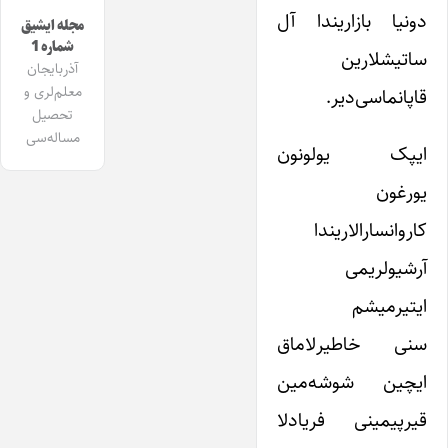
دونیا بازاریندا آل
مجله ایشیق
شماره 1
ساتیشلارین
آذربایجان
معلم‌لری و
قاپانماسی‌دیر.
تحصیل
مساله‌سی
ایپک یولونون
یورغون
کاروانسارالاریندا
آرشیولریمی
ایتیرمیشم
سنی خاطیرلاماق
ایچین شوشه‌مین
قیرپیمینی فریادلا