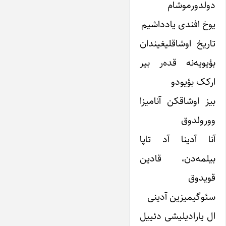
دولدورموشام
یوخ افندی یادداشیم
تاریخ اوشاقلیغیندان
بؤیویه‌نه قده‌ر بیر
ارکک بؤیودو
بیز اوشاقکن آنامیزا
وورولدوق
آنا آدینا آد تاپا
بیلمه‌دن، قادین
قویدوق
سئوگیمیزین آدینی
ال یارادیلیشی دئییل