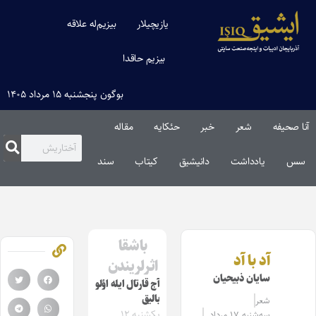
یازیچیلار
بیزیم‌له علاقه
بیزیم حاقدا
بوگون پنجشنبه ۱۵ مرداد ۱۴۰۵
آنا صحیفه
شعر
خبر
حئکایه
مقاله‌
سس
یادداشت
دانیشیق
کیتاب
سند
باشقا
آد با آد
اثرلریندن
سایان ذبیحیان
آج قارتال ایله اؤلو
بالیق
شعر
یکشنبه ۱۲
سه‌شنبه ۱۷ مرداد