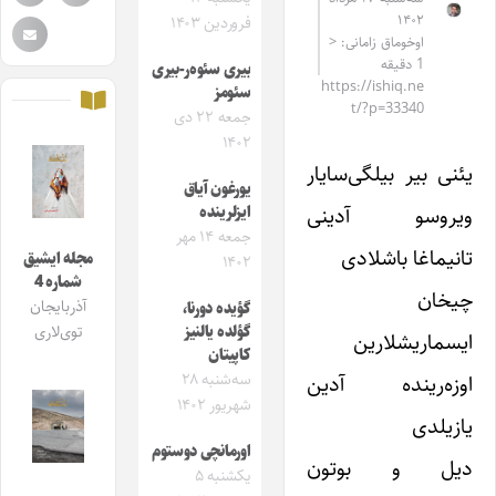
۱۴۰۲
فروردین ۱۴۰۳
اوخوماق زامانی: <
1 دقیقه
بیری سئوه‌ر-بیری
https://ishiq.ne
سئومز
t/?p=33340
جمعه ۲۲ دی
۱۴۰۲
یئنی بیر بیلگی‌سایار
یورغون آیاق
ویروسو آدینی
ایزلرینده
جمعه ۱۴ مهر
تانیماغا باشلادی
مجله ایشیق
۱۴۰۲
شماره 4
چیخان
آذربایجان
گؤیده دورنا،
گؤلده یالنیز
توی‌لاری
ایسماریشلارین
کاپیتان
اوزه‌رینده آدین
سه‌شنبه ۲۸
شهریور ۱۴۰۲
یازیلدی
اورمانچی دوستوم
دیل و بوتون
یکشنبه ۵