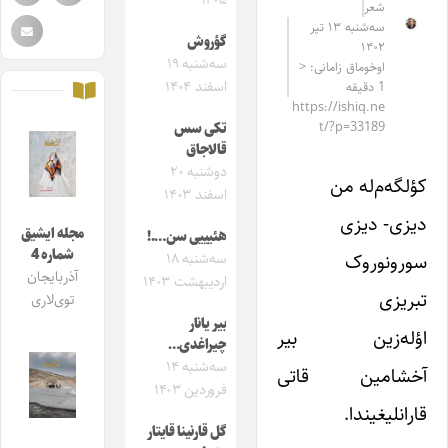
۱۴۰۵
شعر
سه‌شنبه ۱۳ تیر
گؤروش
۱۴۰۲
سه‌شنبه ۱۹
اوخوماق زامانی: <
اسفند ۱۴۰۴
1 دقیقه
https://ishiq.ne
t/?p=33189
تکی سس
قالاجاق
دوشنبه ۲۰
کؤلگه‌م‌له من
اسفند ۱۴۰۳
دیزی- دیزی
مجله ایشیق
هئیییی سن….!
شماره 4
سورونوروک
سه‌شنبه ۱۸
آذربایجان
اردیبهشت ۱۴۰۳
تبریزی
توی‌لاری
بیر یانار
اؤله‌زین بیر
چیراغدی…
سه‌شنبه ۱۴
آخشامین قاتی
فروردین ۱۴۰۳
قارانلیغیندا.
گل قارنینا قایتار