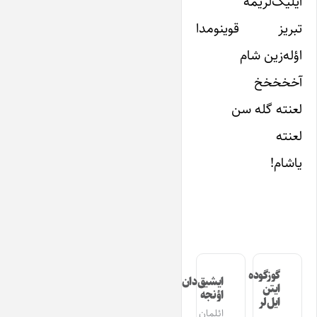
ایلیک‌لریمه
تبریز قوینومدا
اؤله‌زین شام
آخخخخخ
لعنته گله سن
لعنته
یاشام!
گوزگوده
ایشیق‌دان
ایتن
اؤنجه
ایل‌لر
ائلمان