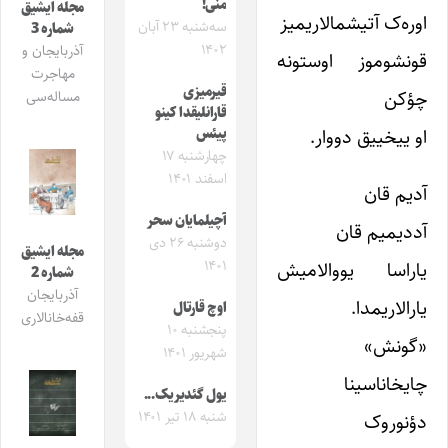
منی!
مجله ایشیق
اوره‌ک آتیشمالاریمیز
سه‌شنبه ۲۳ آبان
شماره 3
۱۴۰۲
آذربایجان و
قونشوموز اوستونه
مهاجرت
قیرمیزی
چؤکن
مساله‌سی
قارانلیقدا کینو
او ییخییق دووار.
پیئس
چهارشنبه ۱۷
اسفند ۱۴۰۱
آدیم قان
آچیلمایان سحر
آددیمیم ‌قان
دوشنبه ۲۶ دی
مجله ایشیق
۱۴۰۱
یاراسا یووالامیش
شماره 2
آذربایجان
یارالاریمدا.
اوچ قارتال
قفه‌خانالاری
پنجشنبه ۱۰
«گونش»
شهریور ۱۴۰۱
چایخاناسینا
یول گئدیریک..‌.
شنبه ۱۸ تیر ۱۴۰۱
دؤنوروک