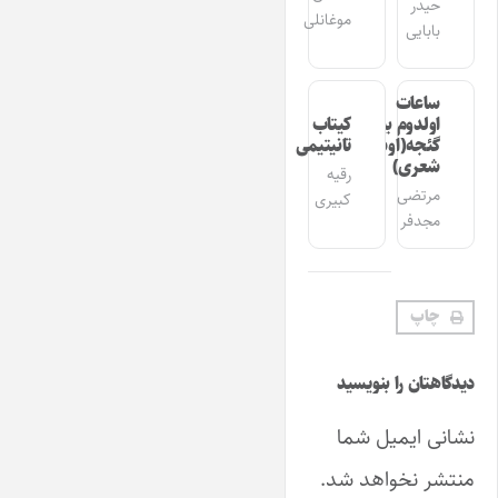
حیدر
موغانلی
بابایی
ساعات
اولدوم بیر
کیتاب
گئجه(اوشاق
تانیتیمی
شعری)
رقیه
مرتضی
کبیری
مجدفر
چاپ
دیدگاهتان را بنویسید
نشانی ایمیل شما
منتشر نخواهد شد.