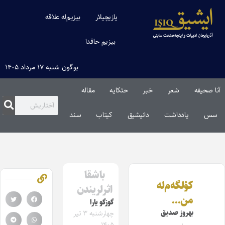
یازیچیلار
بیزیم‌له علاقه
بیزیم حاقدا
بوگون شنبه ۱۷ مرداد ۱۴۰۵
آنا صحیفه
شعر
خبر
حئکایه
مقاله‌
سس
یادداشت
دانیشیق
کیتاب
سند
باشقا
کؤلگه‌م‌له
اثرلریندن
من…
گوزگو یارا
بهروز صدیق
چهارشنبه ۳ تیر