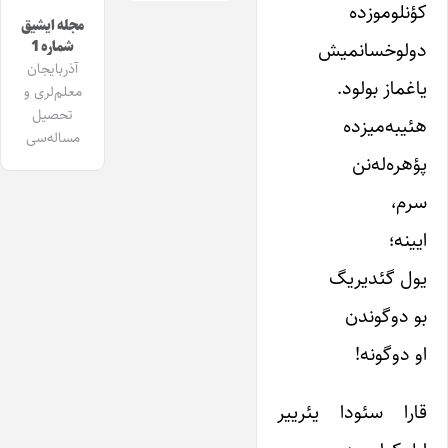
کؤنلوموزده
مجله ایشیق
دولوخسانمیش
شماره 1
آذربایجان
یاغماز بولود.
معلم‌لری و
تحصیل
هئیبه‌میزده
مساله‌سی
پؤهره‌له‌نن
سرم،
ایینه؛
یول گئدیریگ
بو دوگوندن
او دوگونه!
قارا سئودا یئرییر