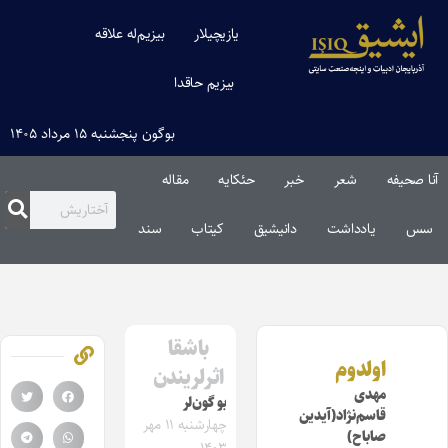
یازیچیلار
بیزیم‌له علاقه
بیزیم حاقدا
بوگون پنجشنبه ۱۵ مرداد ۱۴۰۵
آنا صحیفه
شعر
خبر
حئکایه
مقاله‌
سس
یادداشت
دانیشیق
کیتاب
سند
باشقا
اولدوم
اثرلریندن
مهدی
بو گون‌لر
قاسم‌نژاد(آیدین
چهارشنبه ۱۱ مهر
صاباح)