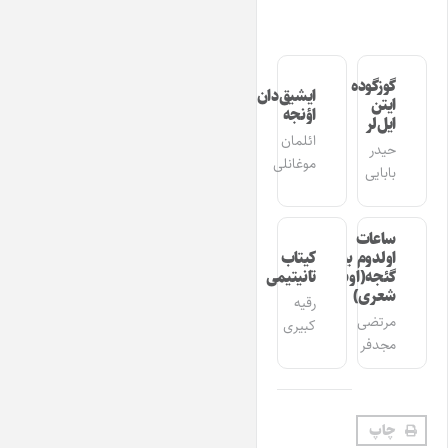
گوزگوده
ایشیق‌دان
ایتن
اؤنجه
ایل‌لر
ائلمان
حیدر
موغانلی
بابایی
ساعات
اولدوم بیر
کیتاب
گئجه(اوشاق
تانیتیمی
شعری)
رقیه
مرتضی
کبیری
مجدفر
چاپ