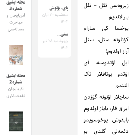
مجله ایشیق
زیروه‌سی تئل – تئل
پای- بؤلوش
شماره 3
سه‌شنبه ۳۰ آبان
آذربایجان و
یارالاندیم
۱۴۰۲
مهاجرت
یوخسا کی سارام
مساله‌سی
سنی…
کؤنلونه سئل، سئل
چهارشنبه ۲۸ تیر
۱۴۰۲
آراز اولدوم!
ایل اؤتدوسه، آی
اؤتدو بوتاقلار تک
مجله ایشیق
شماره 2
الندیم
آذربایجان
ساچلار اؤنونه گؤزدن
قفه‌خانالاری
ایراق قار، بایاز اولدوم
بایقوش یوخوسویدو
دئمه‌لی گلدی بو