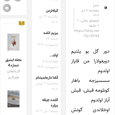
۱۴۰۳
شعر
پنجشنبه ۸ تیر
گیله‌لردن‌‌
۱۴۰۲
یکشنبه ۳۱ تیر
اوخوماق زامانی: <
۱۴۰۳
1 دقیقه
https://ishiq.net
بیزیم ائلده
/?p=33164
جمعه ۲۸
اردیبهشت ۱۴۰۳
دور گل بو یئتیم
اوف…
دویغولارا من قاپاز
مجله ایشیق
چهارشنبه ۵
شماره 4
اردیبهشت ۱۴۰۳
اولدوم
آذربایجان
توی‌لاری
آناما داریخمیشام
سسسیزجه باهار
سه‌شنبه ۳ بهمن
کونلومه قیش، قیش
۱۴۰۲
آیاز اولدوم
گلنده چیلله
بیزلره
اوخلاندی گونش
جمعه ۱ دی ۱۴۰۲