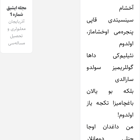
آخشام
مجله ایشیق
شماره 1
سینسیتدی قاپی
آذربایجان
معلم‌لری و
پنجره‌می اوخشاماز،
تحصیل
اولدوم
مساله‌سی
نئیلیم‌کی داها
گوللریمیز سولدو
سارالدی
بلکه بو یالان
باغچامیزا تکجه یاز
اولدوم!
من داغدان اوجا
چنلی دومانلار