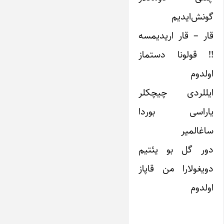
گونش‌ایدیم
قار – قار اریدیمسه
!! قولونا دستماز
اولدوم
ایللردی چیچکلر
یاراسی بوردا
ساغالمیر
دور گل بو یئتیم
دویغولارا من قاپاز
اولدوم