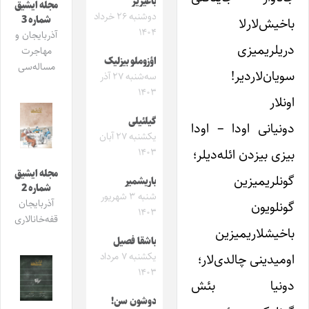
باغیریر
مجله ایشیق
دوشنبه ۲۶ خرداد
شماره 3
باخیش‌لارلا
۱۴۰۴
آذربایجان و
دریلریمیزی
مهاجرت
اؤزوملو بیزلیک
مساله‌سی
سویان‌لاردیر!
سه‌شنبه ۲۷ آذر
۱۴۰۳
اونلار
گیلئیلی
دونیانی اودا – اودا
یکشنبه ۲۷ آبان
بیزی بیزدن ائله‌دیلر؛
۱۴۰۳
مجله ایشیق
گونلریمیزین
باریشمیر
شماره 2
شنبه ۳ شهریور
آذربایجان
گونلویون
۱۴۰۳
قفه‌خانالاری
باخیشلاریمیزین
باشقا فصیل
اومیدینی چالدی‌لار؛
یکشنبه ۷ مرداد
۱۴۰۳
دونیا بئش
دوشون سن!