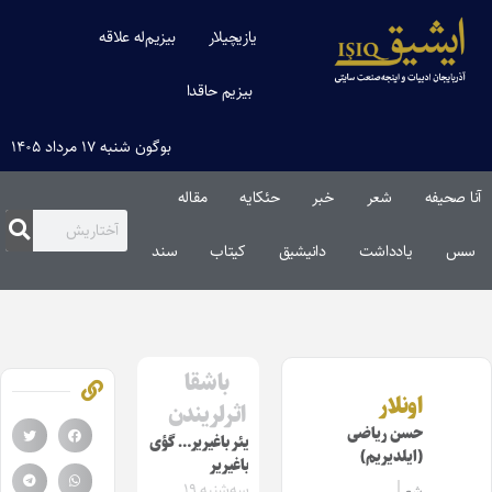
یازیچیلار
بیزیم‌له علاقه
بیزیم حاقدا
بوگون شنبه ۱۷ مرداد ۱۴۰۵
آنا صحیفه
شعر
خبر
حئکایه
مقاله‌
سس
یادداشت
دانیشیق
کیتاب
سند
باشقا
اونلار
اثرلریندن
حسن ریاضی
یئر باغیریر… گؤی
(ایلدیریم)
باغیریر
سه‌شنبه ۱۹
شعر