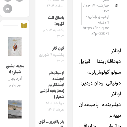
چهارشنبه ۱۷ خرداد
اسفند ۱۴۰۴
۱۴۰۲
اوخوماق زامانی: <
یاساق ائت
1 دقیقه
گؤروم!
https://ishiq.ne
یکشنبه ۱۴ دی
t/?p=33071
۱۴۰۴
گون گلر
اونلار
یکشنبه ۹ شهریور
دوداقلاریندا قیزیل
۱۴۰۴
مجله ایشیق
سولو گولوش‌لرله
شماره 4
اوشوتمه‌لر
آذربایجان
ایچینده
دونیانی اودان‌‌لاردیر؛
ایستکلریم –
توی‌لاری
(محاربه‌یه قارشی
اونلار
شعرلر)
دیللرینده پامبیقدان
چهارشنبه ۲۸
خرداد ۱۴۰۴
تییه‌لر
یئر باغیریر… گؤی
جاناوار جایناقلی