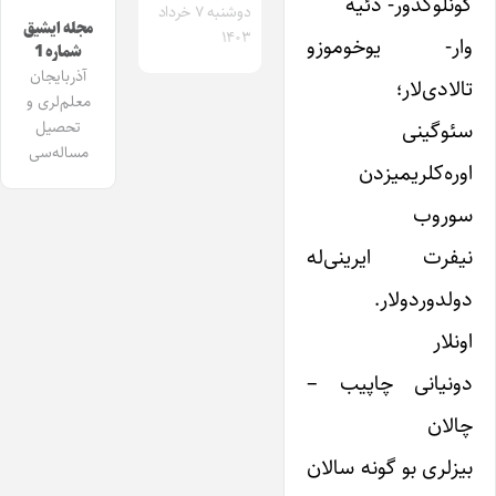
گونلوکدور- دئیه
دوشنبه ۷ خرداد
مجله ایشیق
۱۴۰۳
وار- یوخوموزو
شماره 1
آذربایجان
تالادی‌لار؛
معلم‌لری و
سئوگینی
تحصیل
مساله‌سی
اوره‌کلریمیزدن
سوروب
نیفرت ایرینی‌له
دولدوردو‌لار.
اونلار
دونیانی چاپیب –
چالان
بیزلری بو گونه سالان