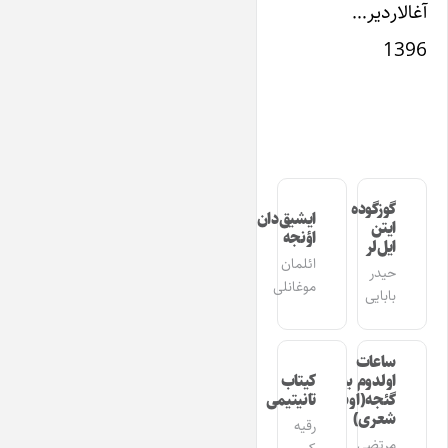
آغا‌لاردیر…
1396
گوزگوده
ایشیق‌دان
ایتن
اؤنجه
ایل‌لر
ائلمان
حیدر
موغانلی
بابایی
ساعات
اولدوم بیر
کیتاب
گئجه(اوشاق
تانیتیمی
شعری)
رقیه
مرتضی