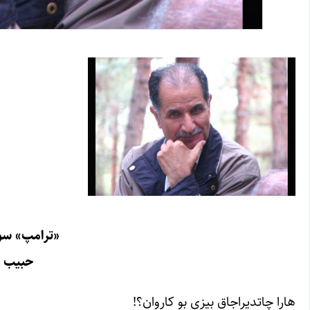
«ترامپ» سو 
حبیب ف
هارا چاتدیراجاق بیزی بو کاروان؟!