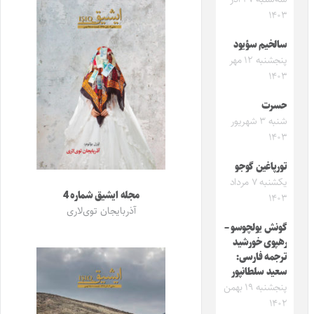
۱۴۰۳
سالخیم سؤیود
پنجشنبه ۱۲ مهر
۱۴۰۳
حسرت
شنبه ۳ شهریور
۱۴۰۳
تورپاغین گوجو
یکشنبه ۷ مرداد
مجله ایشیق شماره 4
۱۴۰۳
آذربایجان توی‌لاری
گونش یولچوسو –
رهپوی خورشید
ترجمه فارسی:
سعید سلطانپور
پنجشنبه ۱۹ بهمن
۱۴۰۲