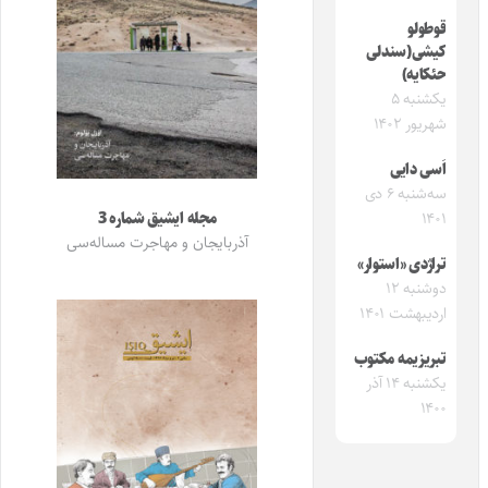
قوطولو
کیشی(سندلی
حئکایه)
یکشنبه ۵
شهریور ۱۴۰۲
اَسی دایی
سه‌شنبه ۶ دی
۱۴۰۱
مجله ایشیق شماره 3
آذربایجان و مهاجرت مساله‌سی
تراژدی «استوار»
دوشنبه ۱۲
اردیبهشت ۱۴۰۱
تبریزیمه مکتوب
یکشنبه ۱۴ آذر
۱۴۰۰