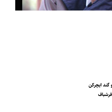
گند ایچرکن
رشباف