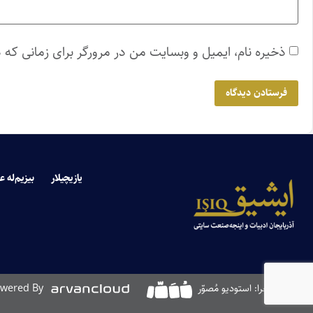
ذخیره نام، ایمیل و وبسایت من در مرورگر برای زمانی که 
یازیچیلار
بیزیم‌له ع
طراحی و اجرا: استودیو مُصوّر
wered By