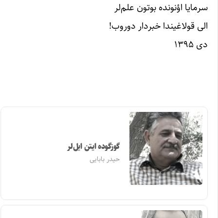
سرمایا اؤنونده بوتون علم‌لر
الی قولاغیندا خبردار دوروب!
دی ۱۳۹۵
گوزگوده ایتن ایل‌لر
حیدر بابایی