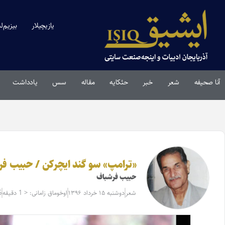
یازیچیلار
بیزیم‌ل
آنا صحیفه
شعر
خبر
حئکایه
مقاله‌
سس
یادداشت
«ترامپ» سو گند ایچرکن / حبیب ف
حبیب فرشباف
شعر
دوشنبه ۱۵ خرداد ۱۳۹۶
اوخوماق زامانی: < 1 دقیقه
6