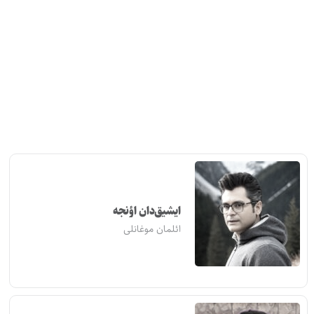
ایشیق‌دان اؤنجه
ائلمان موغانلی