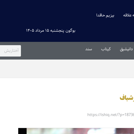
ه علاقه
بیزیم حاقدا
بوگون پنجشنبه ۱۵ مرداد ۱۴۰۵
دانیشیق
کیتاب
سند
رشباف
https://ishiq.net/?p=1873