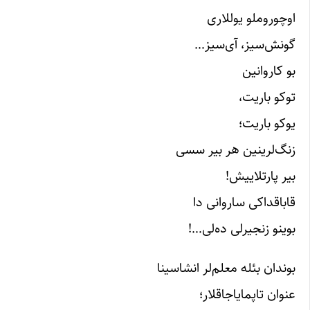
اوچوروملو یوللاری
گونش‌سیز، آی‌سیز…
بو کاروانین
توکو باریت،
یوکو باریت؛
زنگ‌لرینین هر بیر سسی
بیر پارتلاییش!
قاباقداکی ساروانی دا
بوینو زنجیرلی ده‌لی…!
بوندان بئله معلم‌لر انشاسینا
عنوان تاپمایاجاقلار؛