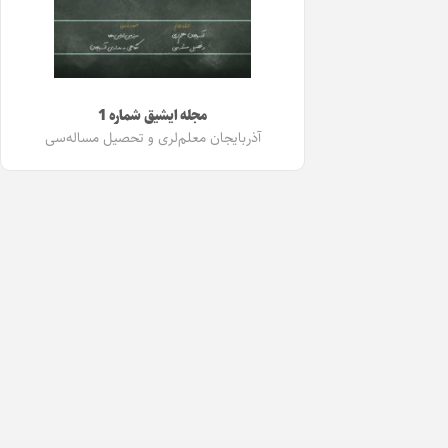
مجله ایشیق شماره 1
آذربایجان معلم‌لری و تحصیل مساله‌سی