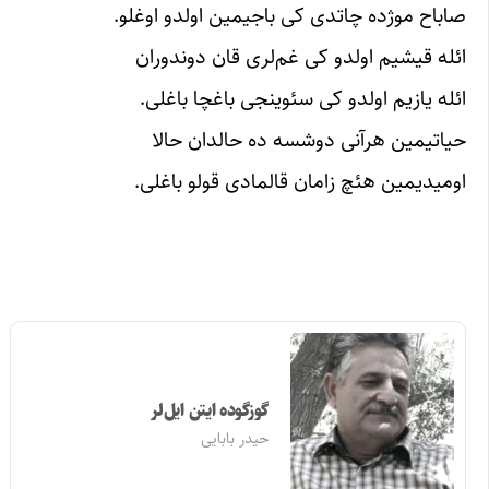
صاباح موژده چاتدی کی باجیمین اولدو اوغلو.
ائله قیشیم اولدو کی غم‌لری قان دوندوران
ائله یازیم اولدو کی سئوینجی باغچا باغلی.
حیاتیمین هرآنی دوشسه ده حالدان حالا
اومیدیمین هئچ زامان قالمادی قولو باغلی.
گوزگوده ایتن ایل‌لر
حیدر بابایی