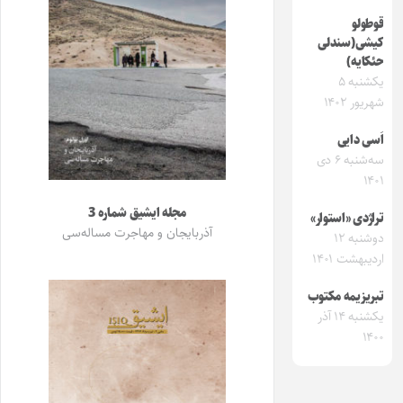
قوطولو
کیشی(سندلی
حئکایه)
یکشنبه ۵
شهریور ۱۴۰۲
اَسی دایی
سه‌شنبه ۶ دی
۱۴۰۱
مجله ایشیق شماره 3
تراژدی «استوار»
آذربایجان و مهاجرت مساله‌سی
دوشنبه ۱۲
اردیبهشت ۱۴۰۱
تبریزیمه مکتوب
یکشنبه ۱۴ آذر
۱۴۰۰