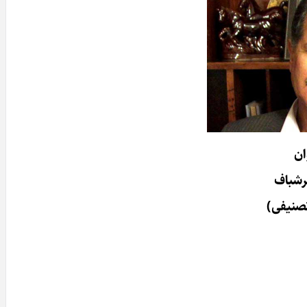
ان
رشباف
صنیفی)