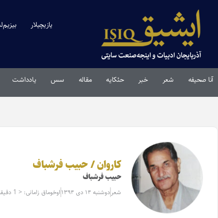
یازیچیلار
بیزیم‌ل
آنا صحیفه
شعر
خبر
حئکایه
مقاله‌
سس
یادداشت
کاروان / حبیب فرشباف
حبیب فرشباف
شعر
دوشنبه ۱۴ دی ۱۳۹۴
اوخوماق زامانی: < 1 دقیقه