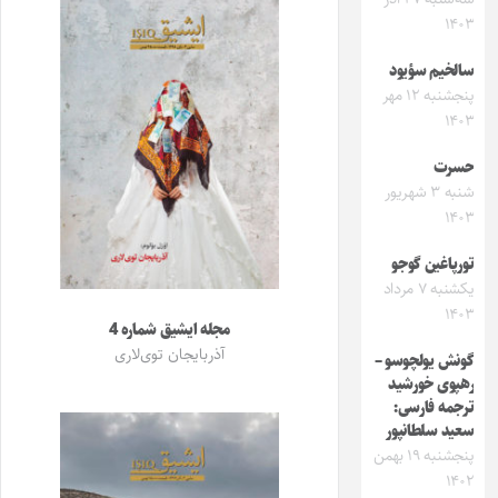
۱۴۰۳
سالخیم سؤیود
پنجشنبه ۱۲ مهر
۱۴۰۳
حسرت
شنبه ۳ شهریور
۱۴۰۳
تورپاغین گوجو
یکشنبه ۷ مرداد
۱۴۰۳
مجله ایشیق شماره 4
آذربایجان توی‌لاری
گونش یولچوسو –
رهپوی خورشید
ترجمه فارسی:
سعید سلطانپور
پنجشنبه ۱۹ بهمن
۱۴۰۲