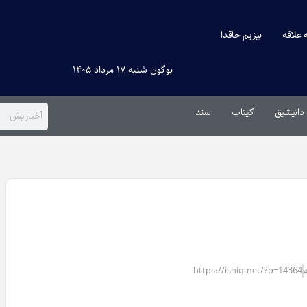
ه علاقه
بیزیم حاقدا
بوگون شنبه ۱۷ مرداد ۱۴۰۵
دانیشیق
کیتاب
سند
https://ishiq.net/?p=14364