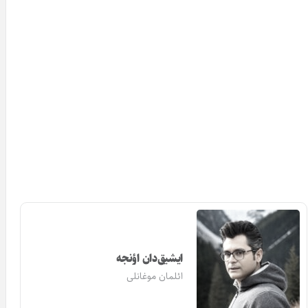
ایشیق‌دان اؤنجه
ائلمان موغانلی