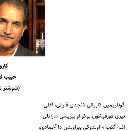
کارو
حبیب ف
(شوشتر ت
گونلریمین کاروانی کئچدی قارالی، آغلی
بیری قورقوشون یوکو،او بیریسی ماراقلی؛
ائله گئجه‌م اولدوکی بیراولدوز دا آخمادی،