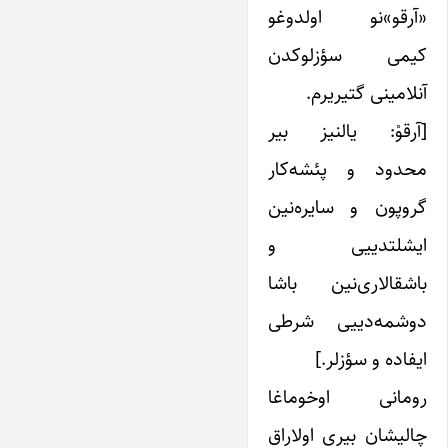
«آرقو»نو اولدوغو
کیمی سؤزلوکدن
آنلامینی گتیریرم.
[آرقوْ: یالنیز بیر
محدود و پئشه‌کار
گروپون و سایره‌نین
ایشلتدییی و
باشقالاری‌نین باشا
دوشمه‌دییی شرطی
ایفاده و سؤزلر.]
رومانی اوخوماغا
چالیشان بیری اولاراق