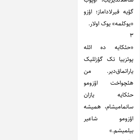
گؤیه فیرلاداماز؛ اؤزو
«یوکلمه» یوک اولار.
۳
«حئکایه ده ائله
پوئزییا تک گؤزللیک
یاراتماق‌دیر. من
هئچواخت اؤزومو
حئکایه یازان
سانمامیشام، همیشه
اؤزومو شاعیر
بیلمیشم.»