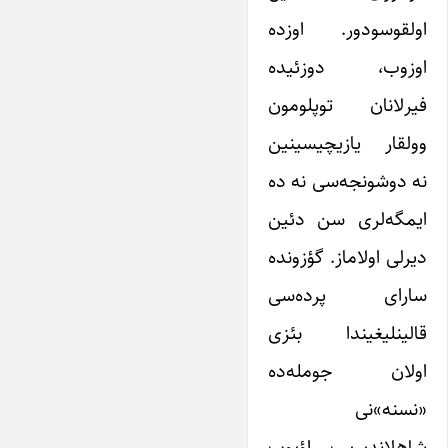
اولقوسودور. اوزده
اوزوب، دوزئیده
فیرلانان توپلومون
وولقار یازیچیسینین
نه دوشونجه‌سی نه ده
ایمگه‌لری سن دئین
دیرلی اولاماز. گؤزونده
سارای پرده‌سی
قالینلیغیندا بئزی
اولان جومله‌ده
«نسنه‌»نی
شاهلاندیریب، اؤپوب