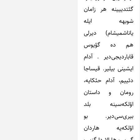
گئتدییینه هر زامان
شوبهه ایله
یاناشمیشام) دیرلی
هم ده گؤیوس
قاباردیجی‌دیر . آدام
ایشینی بیلیر. قیساجا
دئییم، آدام حئکایه،
رومان و داستان
اؤلکه‌سینه بلد
بیری‌سی‌دیر. بو
اؤلکه‌یه هاردان
گیریب هارالاردا گزیب