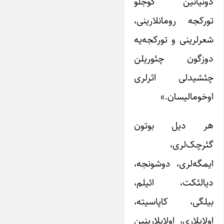
دونیانین گوجلو
تورکجه رومانلارینی،
شعرلرینی و تورکجه‌یه
دوزگون چئوریلن
چئشیدلی اثرلری
اوخومالیسان.»
هر دیل بوتون
گئرچک‌لری،
ایمگه‌لری، دوشونجه،
دیالئکت، ائیلم،
بیلگی، کاپاسیته،
اولایلاری، اولایلارینین