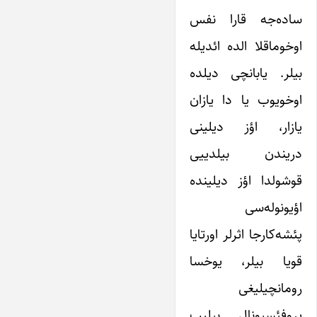
ساده‌جه قارا نفس
اوخوماقلا الده ائدیله
بیلر. یابانچی دیلده
اوخویوب یا دا یازان
یازار، اؤز دیلینی
دریندن بیلدییی
قوشولدا اؤز دیلینده
اؤیونوله‌سی
پئشه‌کارجا اثرلر اورتایا
قویا بیلر، یوخسا
رومانچیلیغی
پروفئسیونال بیلیب