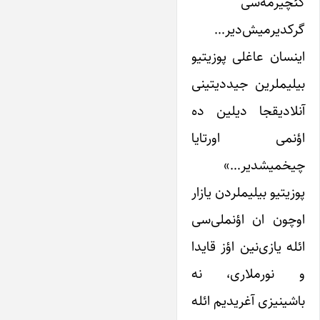
کئچیرمه‌سی
گرکدیرمیش‌دیر…
اینسان عاغلی پوزیتیو
بیلیملرین جیددیتینی
آنلادیقجا دیلین ده
اؤنمی اورتایا
چیخمیشدیر…»
پوزیتیو بیلیملردن یازار
اوچون ان اؤنملی‌سی
ائله یازی‌نین اؤز قایدا
و نورملاری، نه
باشینیزی آغریدیم ائله