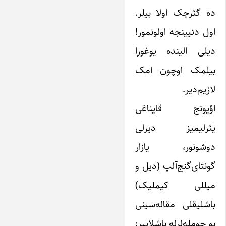
ده گئرچک اولا بیلر.
اول دئیینجه اولونمور!
دیلی الینده یوغورا
بیلمک اوچون امک
لازیم‌دیر.
اؤیونج قایناغی
یئرلیمیز دیرلی
دوشونور، یازار
گونتای‌گنج‌آلپ (دیل و
میللی کیملیک)
باشلیقلی مقاله‌سینی
بو جومله‌لرله باشلاییر: