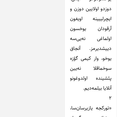
دوزدو اولایین دوزن و
ایچرلییینه اویغون
آرقودان یوخسون
اولماغی نه‌یی‌سه
دییشدیرمز. آنجاق
یوخو، وار کیمی گؤزه
سوخماقلا نه‌یین
پئشینده اولدوغونو
آنلایا بیلمه‌د‌یم.
۲
«تورکجه یازیرسان‌سا،