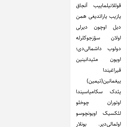
قوللانیلماییب آنجاق
یازیب یاراتدیغی همن
دیل اوچون دیرلی
اولان سؤزجوکلرله
دولوب داشمالی‌دی؛
اویون مئیدانینین
قیراغیندا
ییغمانین(تیمین)
یئدک سکامیاسیندا
اوتوران چوخلو
لئکسیک اویونچوسو
اولمالی‌دیر. بونلار