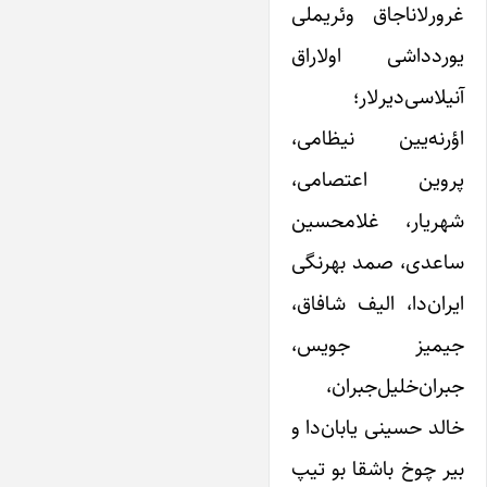
غرورلاناجاق وئریملی
یوردداشی اولاراق
آنیلاسی‌دیرلار؛
اؤرنه‌یین نیظامی،
پروین اعتصامی،
شهریار، غلامحسین
ساعدی، صمد بهرنگی
ایران‌دا، الیف شافاق،
جیمیز جویس،
جبران‌خلیل‌جبران،
خالد حسینی یابان‌دا و
بیر چوخ باشقا بو تیپ