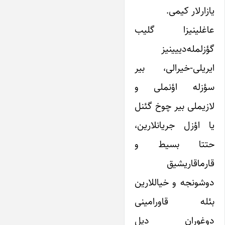
یازارلار کیمی.
عاغلینیزا گلیب
گؤزلمله‌دییینیز
ایریلی-خیرالی، بیر
سؤزله اؤنملی و
لازیملی بیر چوخ گئنل
یا اؤزل جریانلارین،
حتتا بسیط و
قارماقاریشیق
دوشونجه و خیاللارین
بئله قاورامینی
دوغوران دیل