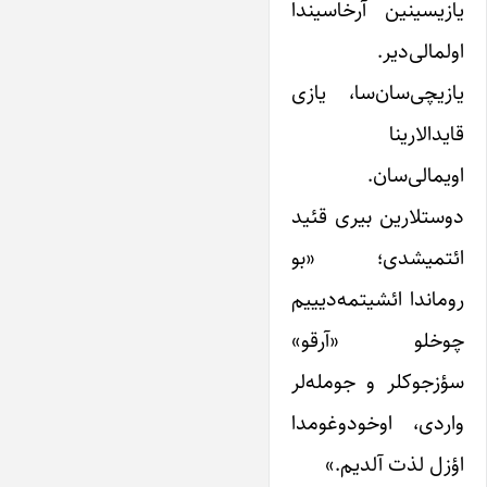
یازیسینین آرخاسیندا
اولمالی‌دیر.
یازیچی‌سان‌سا، یازی
قایدالارینا
اویمالی‌سان.
دوستلارین بیری قئید
ائتمیشدی؛ «بو
روماندا ائشیتمه‌دیییم
چوخلو «آرقو»
سؤزجوکلر و جومله‌لر
واردی، اوخودوغومدا
اؤزل لذت آلدیم.»