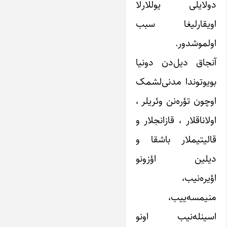
دولایلی یوللارلا
اویقارلیغا سبب
اولموشدور.
آنجاق دیل‌دن دونیا
بویوتوندا مدنی‌‌لشمک
اوچون تؤره‌نن وئریلر ،
اولاناقلار ، قازانجلار و
قالیتیملار باشقا و
دیلین اؤزونو
اؤیره‌نیب،
منیمسه‌ییب،
اسینله‌نیب اونو