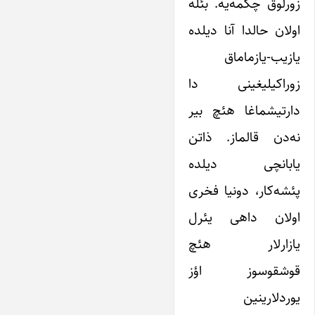
زورلوق چکمه‌یه. بئله
اولان حالدا آنا دیلده
یازیب-یازماماق
زوراکیلیغینی دا
دارتیشماغا هئچ بیر
نه‌دن قالماز. ذاتن
یابانچی دیلده
پئشه‌کار، دونیا فخری
اولان داهی یئرل
یازارلار هئچ
قوشقوسوز اؤز
یوردلارینین