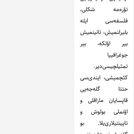
تؤره‌مه شکلی،
فلسفه‌سی‌ ایله
بلیرلنمیش، تانینمیش
بیر اؤلکه، بیر
جوغرافییا
تمثیلچیسی‌دیر.
کئچمیشی، ایندی‌سی
حتتا گله‌جه‌یی
قاپسایان ماراقلی و
اؤنملی بولوش و
تاپینتیلاری‌یلا. بو