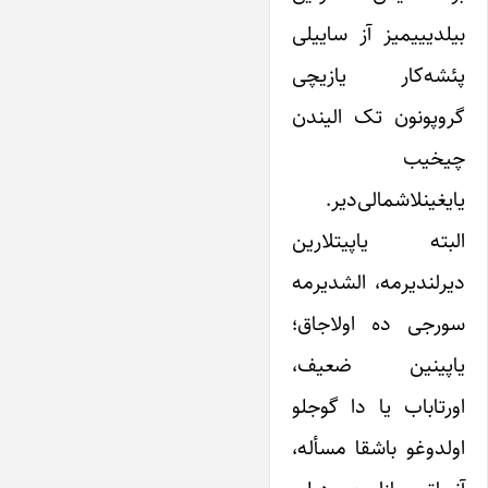
بیلدیییمیز آز ساییلی
پئشه‌کار یازیچی
گروپونون تک ‌الیندن
چیخیب
یایغینلاشمالی‌دیر.
البته یاپیتلارین
دیرلندیرمه، الشدیرمه
سورجی ده اولاجاق؛
یاپینین ضعیف،
اورتاباب یا دا گوجلو
اولدوغو باشقا مسأله‌،