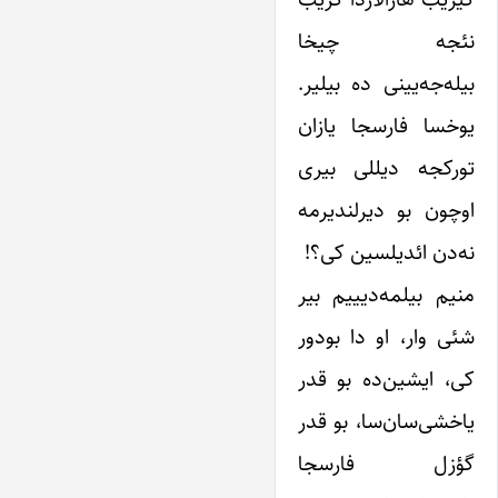
نئجه چیخا
بیله‌جه‌یینی ده بیلیر.
یوخسا فارسجا یازان
تورکجه دیللی بیری
اوچون بو دیرلندیرمه
نه‌دن ائدیلسین کی؟!
منیم بیلمه‌دیییم بیر
شئی وار، او دا بودور
کی، ایشین‌ده بو قدر
یاخشی‌سان‌سا، بو قدر
گؤزل فارسجا