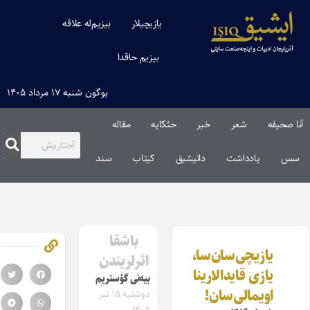
یازیچیلار
بیزیم‌له علاقه
بیزیم حاقدا
بوگون شنبه ۱۷ مرداد ۱۴۰۵
آنا صحیفه
شعر
خبر
حئکایه
مقاله‌
سس
یادداشت
دانیشیق
کیتاب
سند
باشقا
یازیچی‌سان‌سا،
اثرلریندن
یازی قایدالارینا
بیه‌نی گؤستریم
اویمالی‌سان!
دوشنبه ۱۵ تیر