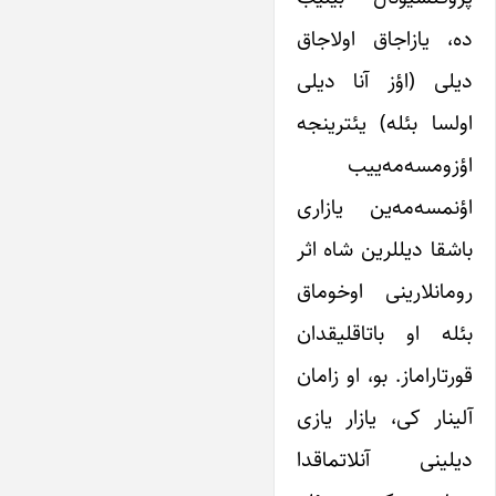
ده، یازاجاق اولاجاق
دیلی (اؤز آنا دیلی
اولسا بئله) یئترینجه
اؤزومسه‌مه‌ییب
اؤنمسه‌مه‌ین یازاری
باشقا دیللرین شاه اثر
رومانلارینی اوخوماق
بئله او باتاقلیقدان
قورتاراماز. بو، او زامان
آلینار کی، یازار یازی
دیلینی آنلاتماقدا