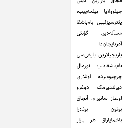
آنجاق یازارین دیلی
جیلوولایا بیلمه‌ییب،
یئترسیزلییی بام‌باشقا
مسأله‌دیر. گؤنئی
آذربایجان‌دا
یازیچیلارین یازغی‌سی
بام‌باشقادیر؛ نورمال
چرچیوه‌لرده اونلاری
دیرلندیرمک دوغرو
اولماز سانیرام. آنجاق
بوتون بونلارا
باخمایاراق هر یازار