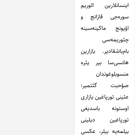
اینسانلارین ائوریم
سوره‌جی قازانج و
اؤیونج ماکینه‌سینه
چئوریمه‌سی
بام‌باشقادیر. یازارین
هانسی‌سا بیر یئره
منسوبلوغوندان
صؤحبت گئتمیر؛
عئینی تورپاغین یازاری
اوستونه باسدیغی
تورپاغین دیلینی
بیلمه‌یه بیلر، عکسی