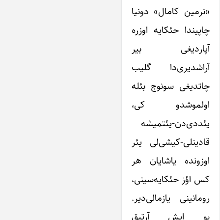
«نرمین کامال» دونیا
چاپیندا حئکایه اوزره
آپاردیغی بیر
آراشدیری‌دا گلیب
چاتدیغی سونوج بئله
اولموشدو کی،
یئددی‌دن-یئتمیشه
قادینلی-کیشی‌لی یئر
اوزونده یاشایان هر
کس اؤز حئکایه‌سینی،
رومانینی یازمالی‌دیر.
بو ایش آرتیق