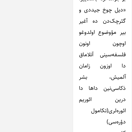
«دیل چوخ جیددی و
گئرچک‌دن ده آغیر
بیر مؤوضوع اولدوغو
اوچون اونون
فلسفه‌سینی آنلاماق
دا اوزون زامان
آلمیش، بشر
ذکاسی‌نین داها دا
درین ائوریم
ائوره‌لری(تکامول
دؤره‌سی)