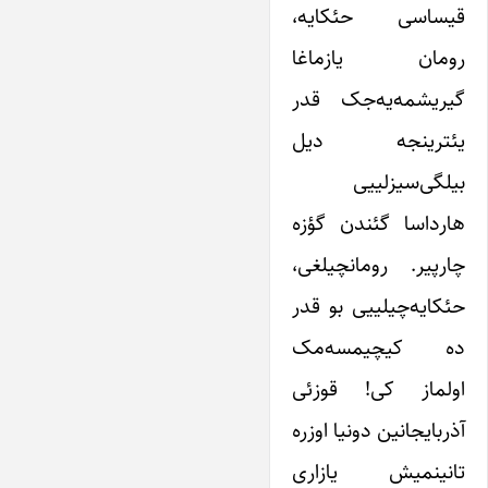
قیساسی حئکایه،
رومان یازماغا
گیریشمه‌یه‌جک قدر
یئترینجه دیل
بیلگی‌سیزلییی
هارداسا گئندن گؤزه
چارپیر. رومانچیلغی،
حئکایه‌چیلییی بو قدر
ده کیچیمسه‌مک
اولماز کی! قوزئی
آذربایجانین دونیا اوزره
تانینمیش یازاری