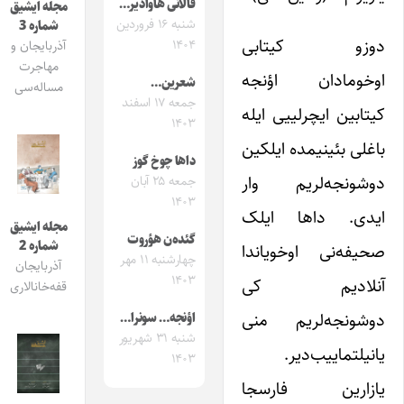
قالانی هاوادیر…
مجله ایشیق
شنبه ۱۶ فروردین
شماره 3
دوزو کیتابی
۱۴۰۴
آذربایجان و
مهاجرت
اوخومادان اؤنجه
شعرین…
مساله‌سی
جمعه ۱۷ اسفند
کیتابین ایچرلییی ایله
۱۴۰۳
باغلی بئینیمده ایلکین
داها چوخ گوز
دوشونجه‌لریم وار
جمعه ۲۵ آبان
۱۴۰۳
ایدی. داها ایلک
مجله ایشیق
گئده‌ن هؤروت
شماره 2
صحیفه‌نی اوخویاندا
چهارشنبه ۱۱ مهر
آذربایجان
۱۴۰۳
آنلادیم کی
قفه‌خانالاری
دوشونجه‌لریم منی
اؤنجه… سونرا…
شنبه ۳۱ شهریور
یانیلتماییب‌دیر.
۱۴۰۳
یازارین فارسجا