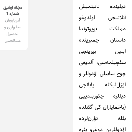
دیلینده تانینمیش
مجله ایشیق
شماره 1
آنلاتیجی اولدوغو
آذربایجان
معلم‌لری و
مملکت بویوتوندا
تحصیل
داستان چمبرینده
مساله‌سی
ایلین بیرینجی
سئچیلمه‌سی، آلدیغی
چوخ ساییلی اؤدوللر و
اؤزل‌لیکله یابانچی
دیللره چئوریلدییی
(باخمایاراق کی گئنلده
بئله تؤرن‌لرده
اؤدوللرین دوغرو یئره