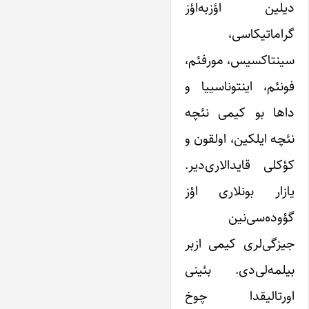
دیلین اؤز‌به‌اؤز
گراماتیکاسی،
سینتاکسیس، مورفئم،
فونئم، اینتوناسییا و
داها بو کیمی نئچه
نئچه ایلکین، اولقون و
کؤکلی قایدالاری‌دیر.
یازار بونلاری اؤز
گؤوده‌سی‌نین
جیزگی‌لری کیمی ازبر
بیلمه‌لی‌دی. بئینی
اورتالیقدا چوخ