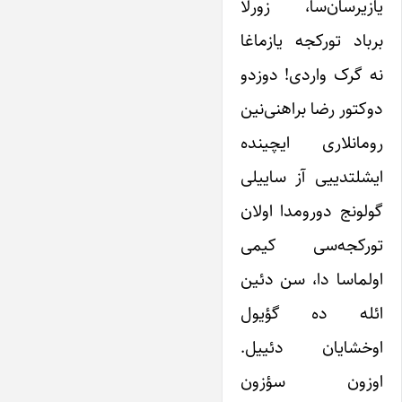
یازیرسان‌سا، زورلا
برباد تورکجه یازماغا
نه گرک واردی! دوزدو
دوکتور رضا براهنی‌نین
رومانلاری ایچینده
ایشلتدییی آز ساییلی
گولونج دورومدا اولان
تورکجه‌سی کیمی
اولماسا دا، سن دئین
ائله ده گؤیول
اوخشایان دئییل.
اوزون سؤزون