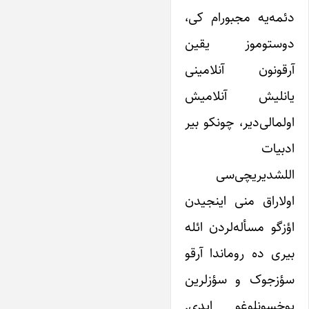
دئمه‌یه مجبورام کی،
دوستوموز یقین
آرقونون آنلامینی
یانلیش آنلامیش
اولمالی‌دیر، چونکو بیر
ادبیات
اللشدیریچی‌سی
اولاراق منی اینجیدن
اؤزگو مسأله‌لردن ائله
بیری ده روماندا آرقو
سؤزجوک و سؤزلرین
یوخسونلوغو ایدی.