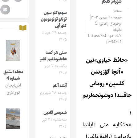
۱۴۰۵
شهرام گلکار
مقاله‌
سوموکلو سون
جمعه ۲۰ بهمن ۱۴۰۲
توتقو توتومومون
اوخوماق زامانی: 5
کلوزآپی
دقیقه
جمعه ۲۹ خرداد
https://ishiq.net/?
۱۴۰۵
p=34321
سنی هر کسه
«حافظ خیاوی»‌نین
هایقیرماغیم گلیر
یکشنبه ۷ دی
«آلچا گؤزوندن
مجله ایشیق
۱۴۰۴
شماره 4
گلسین» رومانی
آذربایجان
آنتئه آتام
توی‌لاری
جمعه ۲۸ شهریور
حاقیندا دوشونجه‌لریم
۱۴۰۴
۱
شعرسی قادین
سه‌شنبه ۳۱ تیر
«حئکایه منی تاپاندا
۱۴۰۴
یازیرام.» (رافیق‌تاغی)