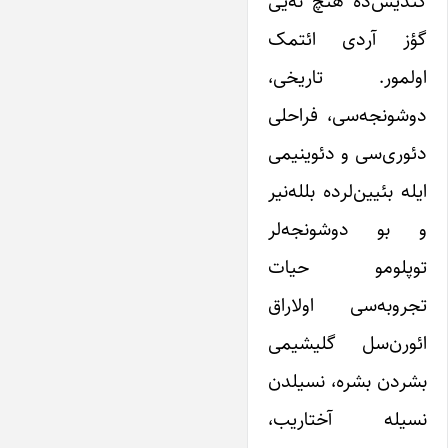
گئدیش‌ده هئچ نه‌یی
گؤز آردی ائتمک
اولمور. تاریخی،
دوشونجه‌سی‌، فراحلی
دئوری‌سی و دئوینیمی
ایله بئیین‌لرده بلله‌نیر
و بو دوشونجه‌لر
توپلومو حیات
تجروبه‌سی اولاراق
ائورن‌سل گلیشیمی
بشردن بشره، نسیلدن
نسیله آختاریب،