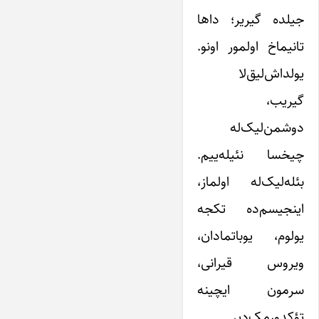
جیلده گیریر؛ داها
تانیماخ اولمور اونو.
یولداش‌لیق‌لا
گیریب،
دوشمن‌لیک‌له
چیخسا نئیله‌ییم.
بئله‌لیک‌له اولماز،
اینجیسم‌ده تکجه
یولوم، یوباتمادان،
ویروس قیرانی،
سرمون ایچینه
تؤکدورمک‌دیر.