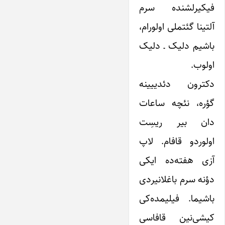
فیکیرلشنده سرم
آلتینا گئتملی اولورام،
باشیم دلیک ـ دلیک
اولوب.
دکترون دئدییینه
گؤره، نئچه ساعات
دان بیر ریسِت
اولوردو قافام. لاپ
آزی هفته‌ده ایکی
دؤنه سرم باغلانیردی
باشیما. فیلیمده‌کی
کیشی‌نین قافاسی