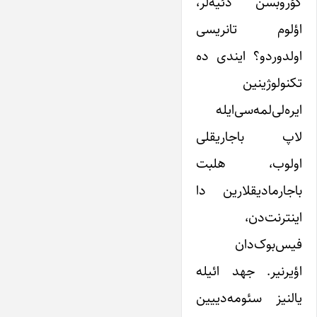
گؤروبسن دئیه‌لر،
اؤلوم تانریسی
اولدوردو؟ ایندی ده
تکنولوژینین
ایره‌لی‌لمه‌سی‌ایله
لاپ باجاریقلی
اولوب، هلبت
باجارمادیقلارین دا
اینترنت‌دن،
فیس‌بوک‌دان
اؤیرنیر. جهد ائیله
یالنیز سئومه‌دییین