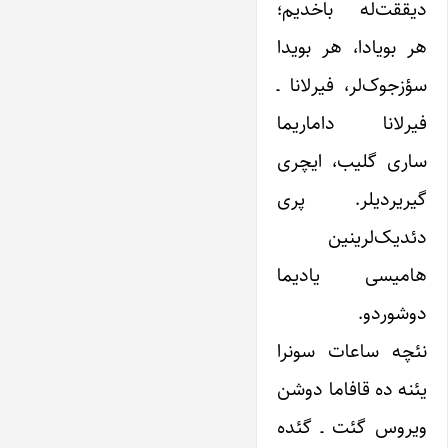
دیققت‌له باخدیم؛
هر بویادا، هر بویدا
سؤزجوک‌لر، فیرلانا ـ
فیرلانا داماریما
ساری گلیب، ایچری
گیریردیلر. پری
دئدیک‌لرینین
هامیسی یادیما
دوشوردو.
نئچه ساعات سونرا
یئنه ده قافاما دوشن
ویروس گئت ـ گئده