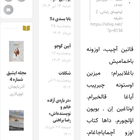
۱۳۹۳
شنبه ۱۴ تیر ۱۴۰۴
اوخوماق زامانی: 2
دقیقه
بابا بسدی دا!
https://ishiq.net/
پنجشنبه ۲۵
?p=8134
مرداد ۱۴۰۳
آیین گوجو
قاتین آچیب، اوزونه
پنجشنبه ۱۷
باخمامیش
خرداد ۱۴۰۳
باغلاییرام؛ میزین
مجله ایشیق
شکلات
شماره 4
پنجشنبه ۹ آذر
اوستونه چیرپیب
آذربایجان
۱۴۰۲
توی‌لاری
آیاغا قالخیرام.
«در باره‌‌ی آزاده‌‌
اوتاغین اِن ـ بویون
خانم و
نویسنده‌اش»
اؤلچورم. داها کتاب
رضا براهنی
جمعه ۲۷ خرداد
اوزو آچمایاجاغام،
۱۴۰۱