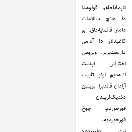
تاپمایاجاق‌، قولومدا
دا هئچ سالامات
دامار قالمایاجاق. بو
کاغیذلار دا آدامی
داریخدیریر. ویروس
آختارانی آپدیت
ائله‌دیم اونو تاپیب
آرادان قالدیرا. پرینین
دئدیک‌لریندن
قورخوردم، چوخ
قورخوردوم.
پری دئییردی: