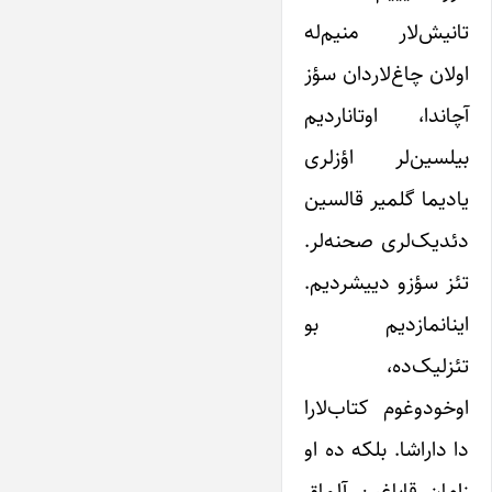
تانیش‌لار منیم‌له
اولان چاغ‌لاردان سؤز
آچاندا، اوتاناردیم
بیلسین‌لر اؤزلری
یادیما گلمیر قالسین
دئدیک‌لری صحنه‌لر.
تئز سؤزو دییشردیم.
اینانمازدیم بو
تئزلیک‌ده،
اوخودوغوم کتاب‌لارا
دا داراشا. بلکه ده او
زامان قاباغین آلماق