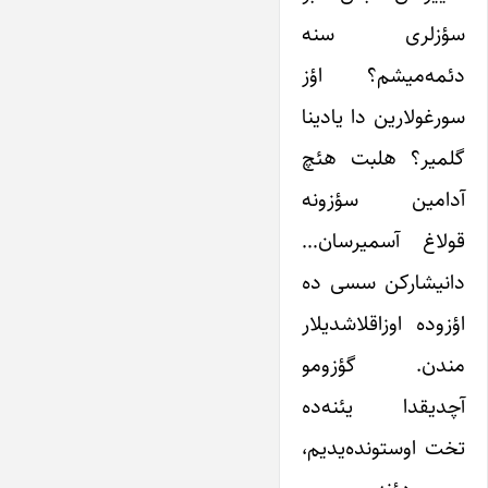
سؤزلری سنه
دئمه‌میشم؟ اؤز
سورغولارین دا یادینا
گلمیر؟ هلبت هئچ
آدامین سؤزونه
قولاغ آسمیرسان…
دانیشارکن سسی ده
اؤزوده اوزاقلاشدیلار
مندن. گؤزومو
آچدیقدا یئنه‌ده
تخت اوستونده‌یدیم،