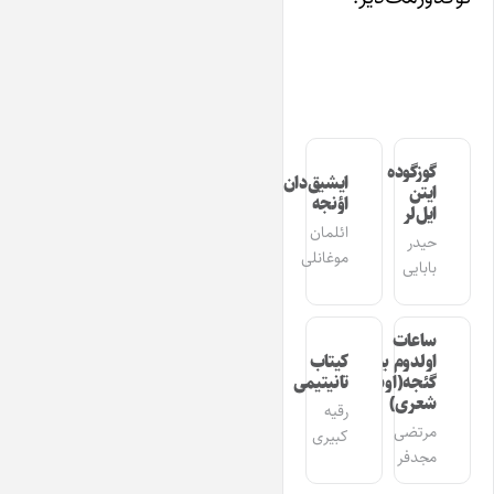
گوزگوده
ایشیق‌دان
ایتن
اؤنجه
ایل‌لر
ائلمان
حیدر
موغانلی
بابایی
ساعات
اولدوم بیر
کیتاب
گئجه(اوشاق
تانیتیمی
شعری)
رقیه
مرتضی
کبیری
مجدفر