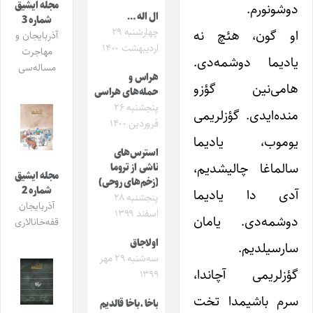
مجله ایشیق
دوشونورم.
ال اله …
شماره 3
چهارشنبه ۲۹
او گون، هئچ نه
آذربایجان و
اردیبهشت ۱۴۰۰
مهاجرت
یادیما دوشمه‌دی.
مساله‌سی
هراس و
هامی‌نین گؤزو
حمله‌های هراسی
پنجشنبه ۲۶
منده‌ایدی. گؤزلریمی
فروردین ۱۴۰۰
یوموب، یادیما
استرس‌های
سالماغا چالیشدیم،
ناشی از تروما
مجله ایشیق
(زخم‌های روحی)
شماره 2
آدی دا یادیما
پنجشنبه ۲۸
آذربایجان
اسفند ۱۳۹۹
دوشمه‌دی. یامان
قفه‌خانالاری
اولاجاق
سارسیلدیم.
سه‌شنبه ۲۹ مهر
گؤزلریمی آچاندا،
۱۳۹۹
سرم باشیمدا تخت
باخا ـ باخا قالدیم