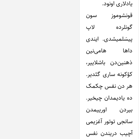
یادلاری اونود.
قونشوموز سون
گونلرده لاپ
پیسَلمیشدی. ایندی
داها هامی‌نین
ذهنین‌دن باشلاییر،
کؤکونه ساری گئدیر.
هر دن نفس چکمک
ده یادیمدان چیخیر.
بیردن اورییمدن
سانجی توتور آغزیمی
آچیب دریندن نفس