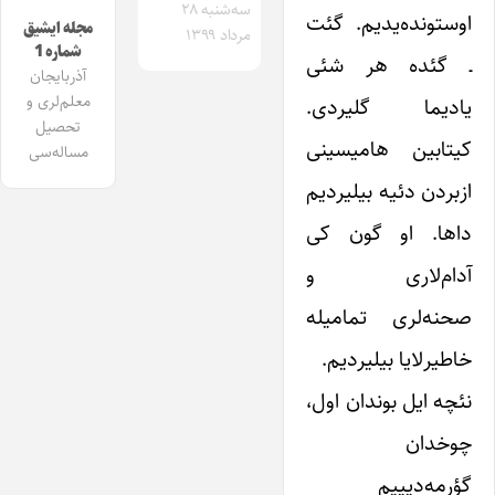
سه‌شنبه ۲۸
اوستونده‌یدیم. گئت
مجله ایشیق
مرداد ۱۳۹۹
شماره 1
ـ گئده هر شئی
آذربایجان
معلم‌لری و
یادیما گلیردی.
تحصیل
کیتابین هامیسینی
مساله‌سی
ازبردن دئیه بیلیردیم
داها. او گون کی
آدام‌لاری و
صحنه‌لری تمامیله
خاطیرلایا بیلیردیم.
نئچه ایل بوندان اول،
چوخدان
گؤرمه‌دیییم