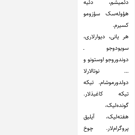
دئمیشم، دئیه
هؤوله‌سک سؤزومو
کسیرم.
هر یانی، دیوارلاری،
سویودوجو ـ
دوندوروجو اوستونو و
… نوتالارلا
دولدورموشام. تیکه
تیکه کاغیذلار.
گونده‌لیک،
هفته‌لیک، آیلیق
پروگرام‌لار. چوخ