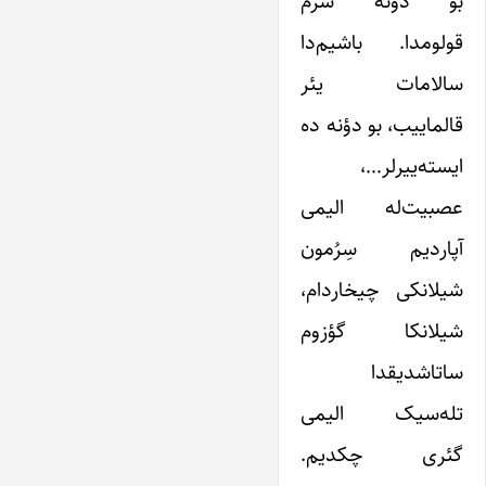
بو دؤنه سرم
قولومدا. باشیم‌دا
سالامات یئر
قالماییب، بو دؤنه ده
ایسته‌ییرلر…،
عصبیت‌له الیمی
آپاردیم سِرُمون
شیلانکی چیخاردام،
شیلانکا گؤزوم
ساتاشدیقدا
تله‌سیک‌ الیمی
گئری چکدیم.