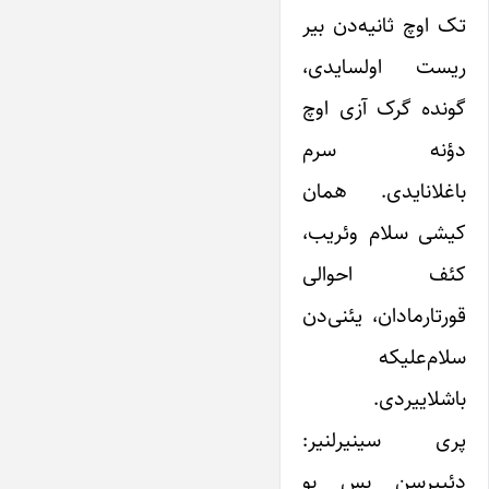
تک اوچ ثانیه‌دن بیر
ریست اولسایدی،
گونده گرک آزی اوچ
دؤنه سرم
باغلانایدی. همان
کیشی سلام وئریب،
کئف احوالی
قورتارمادان، یئنی‌دن
سلام‌علیکه
باشلاییردی.
پری سینیرلنیر:
دئییرسن بس بو