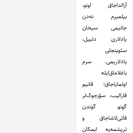
آزالداجاق اونو،
بیلمیرم نه‌دن
جانیمی سیخان
یادلاری دئییل،
سئوینجلی
یادلاریمی. سرم
باغلاماق‌ایله
اولمایاجاق؛ قانیم
قارالیب، سؤزجوک‌لر
گونوـ گوندن
قاتی‌لاشاجاق و
ترپشمه‌یه ایمکان