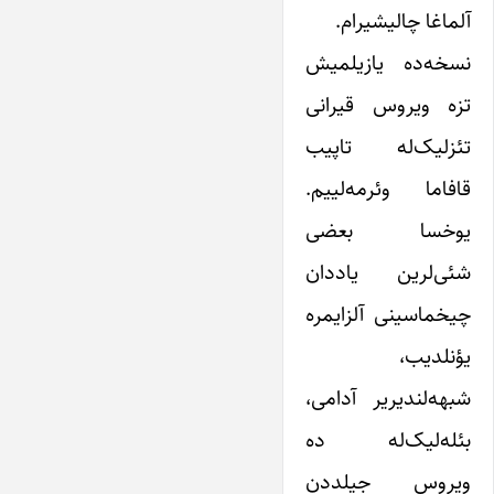
آلماغا چالیشیرام.
نسخه‌ده یازیلمیش
تزه ویروس قیرانی
تئزلیک‌له تاپیب
قافاما وئرمه‌لییم.
یوخسا بعضی
شئی‌لرین یاددان
چیخماسینی آلزایمره
یؤنلدیب،
شبهه‌لندیریر آدامی،
بئله‌لیک‌له ده
ویروس جیلددن