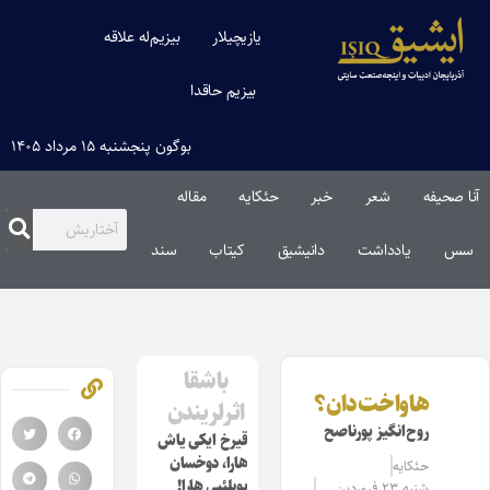
یازیچیلار
بیزیم‌له علاقه
بیزیم حاقدا
بوگون پنجشنبه ۱۵ مرداد ۱۴۰۵
آنا صحیفه
شعر
خبر
حئکایه
مقاله‌
سس
یادداشت
دانیشیق
کیتاب
سند
باشقا
هاواخت‌دان؟
اثرلریندن
روح‌انگیز پورناصح
قیرخ ایکی یاش
هارا، دوخسان
حئکایه
یوبلئیی هارا!
شنبه ۲۳ فروردین