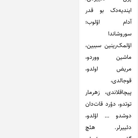
ایندیه‌دک بو قدر
آدام اؤلوب؛
سوروشاندا
اؤلمک‌رینین سببین،
ماشین ووردو،
مریض اولدو،
قوجالدی،
پیچاقلاندی، زهرمار
توتدو، دؤرد قات‌دان
دوشدو … اؤلدو،
دئییرلر. هئچ