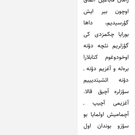
اوچون بیر ایش
گؤرسیدیم، داها
بورایا چکمزدی کی
گؤزلریم نئچه دؤنه
اوخودوغوم کتابلارا
بره‌له و آغزیم دؤنه ـ
دؤنه ائشیتدیییم
سؤزلره آچیق قالا.
آغزیمی آچیپ ـ
آچمامیش اولمایا بو
سؤزو بوندان اول