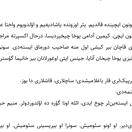
نون ایچینده قالدیم. یئر اوزونده یاشادیغیم و اؤلدویوم واختا 
ون ایچی. کیمین آدامی یوخا چیخیردیسا، درحال اکسپرته مراجیعت
ادی قاچان بیر کیشی اول منه صاحیب دورماق ایسته‌دی. سونر
یزی یوخا چیخان آنایا، جینس ایتی اوغورلانان بیر خانیما گؤستر
یرپیک‌لری قار باغلامیشدی؛ ساچلاری، قاشلاری دا بوز.
مه‌دی.
سته‌ین‌لر چوخ ایدی، ائله اونا گؤره ده اؤلدوردولر. منیم حیات
بیری‌دیر. او اونو سئومیش. سونرا او بیریسینی سئومیش. او ب