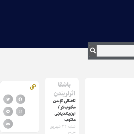
باشقا
اثرلریندن
تاختالی کؤیدن‌
مکتوب‌لار /
اون‌یئددینجی
مکتوب
شنبه ۲۴ شهریور
۱۴۰۳