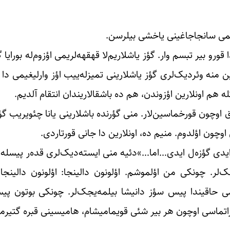
می سانجاجاغینی یاخشی بیلرسن.
و بیر تبسم وار. گؤز یاشلاریم‌لا قهقهه‌لریمی اؤزوم‌له بورایا گ
ن منه وئردیک‌لری گؤز یاشلارینی تمیزله‌ییب اؤز وارلیغیمی دا 
کله هم اونلارین اؤزوندن، هم ده باشقالاریندان انتقام آلدیم.
اوچون قورخماسین‌لار. منی گؤرنده باشلارینی یانا چئویریب گؤر
چون اؤلدوم. منیم ده، اونلارین دا جانی قورتاردی.
ی گؤزه‌ل ایدی…اما…»دئیه منی ایسته‌دیک‌لری قده‌ر پیسله‌یی
‌لر. چونکی من اؤلموشم. اؤلونون دالینجا: اؤلونون دالینجا دا
حاقیندا پیس سؤز دانیشا بیلمه‌یجک‌لر. چونکی بوتون پیسل
اراتماسی اوچون هر بیر شئی قویمامیشام، هامیسینی قبره گتیرم