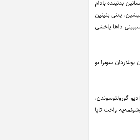
نسانین بدنینده بادام
یشین، یعنی بئینین
سببینی داها یاخشی
بونلاردان سونرا بو
رادیو گورولتوسوندن،
شونمه‌یه واخت تاپا