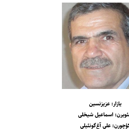
یازار: عزیزنسین
ویرن: اسماعیل شیخلی
ؤچورن: علی آغ‌گونئیلی