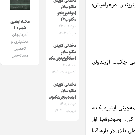
تاختالی کؤیدن‌
ئریندن دوغرامیش؛
مکتوب‌لار
(دوققوزونجو‌
مکتوب*)
مجله ایشیق
دوشنبه ۲۲
شماره 1
خرداد ۱۴۰۲
آذربایجان
معلم‌لری و
تاختالی کؤیدن‌
تحصیل
مکتوب‌لار
مساله‌سی
(سکگیزینجی‌مکتوب*)
ینی چکیب اؤرتدولر.
شنبه ۳۰
اردیبهشت ۱۴۰۲
تاختالی کؤیدن‌
مکتوب‌لار
(یئددینجی‌مکتوب*)
دوشنبه ۱۴
ه‌چینی ایتیردیک»،
فروردین ۱۴۰۲
 کی، اوخودوقجا اؤز
 یالان‌لار یازماقدا