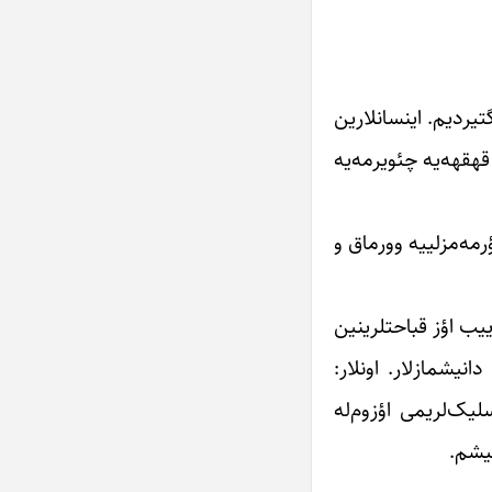
تیردیم. اینسانلارین
قهقهه‌یه چئویرمه‌یه
مه‌مزلییه وورماق و
ب اؤز قباحتلرینین
نیشمازلار. اونلار:
یک‌لریمی اؤزوم‌له
یشم.