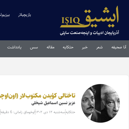
یازیچیلار
بیزیم‌ل
آنا صحیفه
شعر
خبر
حئکایه
مقاله‌
سس
یادداشت
تاختالی کؤیدن‌ مکتوب‌لار (اون‌او
عزیز نسین اسماعیل شیخلی
حئکایه
سه‌شنبه ۱۲ دی ۱۴۰۲
اوخوماق زامانی: 6 دقیقه
0