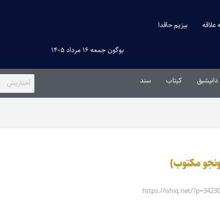
ه علاقه
بیزیم حاقدا
بوگون جمعه ۱۶ مرداد ۱۴۰۵
دانیشیق
کیتاب
سند
چونجو مکتوب)
https://ishiq.net/?p=3423