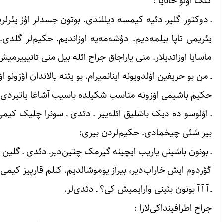
گلک اؤلو خانایا :
ـ دوکتور گلیرـ دئیه کیمسه دیللندی. بوتون جسدلر اؤز یئرلرینه
یئریمی تاپا بیلمه‌دیم. دؤشه‌مه‌یه اوزاندیم. حکیم‌لر گلدی. ا
ماسایا اوزاتدیلار. منی یاراجاق جراح ائله بیل منی تانیییرم
ـ من بو حریفین اؤلدویونه اینانمیرام. بو یئنه یالاندان اؤزونو
حکیم باشیمی اؤزونه مناسب شکیلده باسیب آشاغا یاتیردی، 
ـ اؤلوسو ده دیک باشلیق ائله‌ییر ـ دئدی ـ سونرا چلیک کیمی
بیر شئی چیخمادی. حکیم‌لردن بیری:
ـ بونون باشینی یاریب ایچینه گیرمک چتین‌دیرـ دئدی ـ گلین دی
گؤردوم ایش خاراب‌دیر، بیرآز یوموشالدیم. کللم قارپیز کیمی
ـ آ آ آ بونون بئینی وارایمیش کی؟ ـ دئدی‌لر.
جراح اطرافینداکی‌لارا :