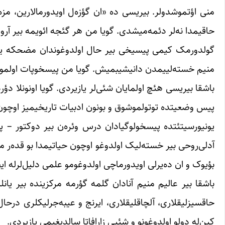
منی اؤتموشدولر. بیریسی ده «ان گؤزه‌ل اویدورمالارین، مزه‌
حاقیمدا نه‌لر دئمه‌میشدی. گویا من هر گئجه ائویمه بیر آرواد 
گولدورمک کیمی پیسیخی بیر حال اولدوغوندان مضحکه یازان
منیم خسته‌لییمدن دانیشیبمیش. گویا من پیسخوپات اولموشام
باشقا بیریسی هئچ اولمایان شئی‌لر یازیردی. گویا اونونلا د
پیس وضعیتده توتولموشوق و بونون ادبیات تاریخیمیز اوچو
یونیورسیتئتده پیسخولوگیادان درس وئره‌ن بیر دوکتور – پر
آدلی‌روحی بیر خسته‌لیک اولدوغو اوچون حیاتیمدا بو قده‌ر ما
بؤیوک و ان ده‌یرلی اویدورماچی اولدوغومو علمی دلیل‌لرله ا
باشقا بیر عالیم منیم آنادان گلمه گؤرمه مرکزینده بیر یانلی
حاقسیزلیقلاری، آلچاقلیقلاری، ایرنج و عیبه‌جرلیکلری درح
کین‌له دولو اولدوغونو و شئیی زارافاتا سالدیغیمی یازیردی.