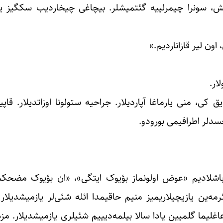
میش، سونرا چیمرلییه گئتمیشلر. بیچاغی چیخاردیب سکگیز ی
ون ‌لیر قازاناردیم.»
ار.
ی، منی یارماغا آپاردیلار. جراحیه ستولونا اوزاتدیلار. قاپ
سدلر اطرافیمی بورودو.
غا باشلادیم «عوض اولونماز بؤیوک ایتگی»، «ان بؤیوک مضحکم
مه‌ین یازیچیلاریمیز منیم حاقیمدا ائله شئی‌لر یازمیشدیلار
لیما گلمیین یادا سالا بیلمه‌دیییم شئیلری یازمیشدیلار. مزه‌لی