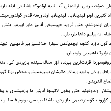
لی صؤحبتلرینی یاراتدیغی آندا نییه اؤلدو؟» باشلیغی ایله یاز
گتیریر، اونو قیدیقلایا ـ قیدیقلایا اولدوره‌نه قده‌ر گولدوررمیش
 اولموشام. حتی فروید «پیسیخی آنالیز دایر اییرمی بئش د
، نه بیلیم داها نلر، نلر…
ؤرد گون دؤرد گئجه ایچدیکدن سونرا اخلاقسیز بیر قادینین ائوین
ن بؤیوک اهمیتی وارمیش.
وفوسوردا قزئت‌لرین بیرنده اؤز مقاله‌سینده یازیردی کی، من
راقلی یالان و اویدورمالار دانیشان بیلیرممیش. محض بونا گؤره 
یضاح ائدریدی.
شلار اولدوغونو، حتی بونون‌ لاتینجا آدینی دا یازمیشدی و بونا
ال گؤروب گؤستردییمی یازیردی. باشقا بیریسی بویوم قیسا اول