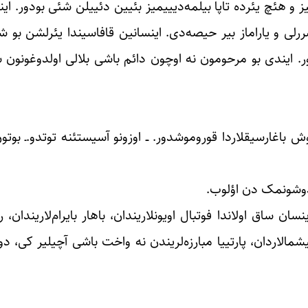
یمیز و هئچ یئرده تاپا بیلمه‌دیییمیز بئیین دئییلن شئی بودور. ای
ی و یاراماز بیر حیصه‌دی. اینسانین قافاسیندا یئرلشن بو ش
ر. ایندی بو مرحومون نه اوچون دائم باشی بلالی اولدوغونون 
باغارسیقلاردا قوروموشدور. ــ اوزونو آسیستئنه توتدو.ـ بوتون 
 دوشونمک دن اؤلوب.
سان ساق اولاندا فوتبال اویونلاریندان، باهار بایرام‌لاریندان،‌ 
شمالاردان، پارتییا مبارزه‌لریندن نه واخت باشی آچیلیر کی، دو