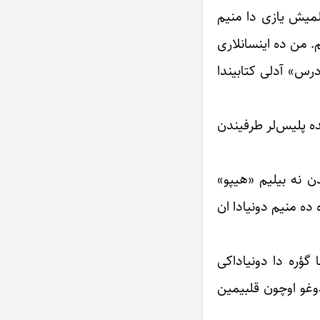
یلمیش یازی دا منیم
م. من ده اینسانلاری
رس» آدلی کتابیندا
ده پلیس‌لر طرفیندن
دن نه بیلیم «هیپو»
ده منیم دونیادا ان
 گؤره دا دونیاداکی
دوغو اوچون قلبیمین