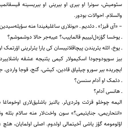
سئومیش، سونرا او بیری او بیرینی او بیریسینه قیسقان
والسلام. احوالات بودور.
– «آی قیز!» ـ دئدیم ـ «بونلاری ساغلیغیندا منه سؤیله‌سیدین، ا
ـ یوخسا گؤزه‌ل‌لیییم قالماییب؟ عیبه‌جر حالا دوشموشم؟
ـ یوخ، ائله یئریندن پیچاقلانیبسان کی یارا یئرلرینی اؤرتمک اول
بیز سویودوجودا اسکیمولار کیمی یئنیجه عشقه باشلاییردیق ک
ایچریده بیر سورو چیلپاق قادین، کیشی، گنج، قوجا واردی. ج
ـ دئمک او آدام سنسن؟
ـ هانسی آدام؟
الیمه چوخلو قزئت وئردی‌لر. یالنیز باشلیق‌لاری اوخوما
«انتحاریمی، جنایتیمی؟» سون واخت‌لار منه سالام بئله وئر
اؤلومومه گؤز یاشی آخیتمالی اولدوم. اصلی اولمایان، هئچ عاغ