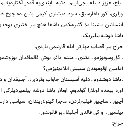
ـ باخ، عزیز دینله‌ییجی‌لریم ـ دئیه ـ ایندی‌یه قده‌ر آختاردیغ
وزلری، کور باغارسیق، سود دیشلری کیمی بئین ده چوخ ضررل
اینسانین باشینا بلا گتیرمکدن باشقا هئچ بیر خئیری یوخدو
باشا دوشه بیلیریک.
جراج بیر قصاب مهارتی ایله قارنیمی یاردی.
ـ گؤروسونوزمو ـ دئدی ـ منده دائم بوش قالماقدان بوزوشموش 
آدامین اؤلوموندن سببینی آنلادینیزمی؟
ـ باشا دوشدوم ـ دئیه آسیستان جاواب وئردی: ـ آجلیقدان و
اوره ییمده اونلارا گولدوم. اونلار باشا دوشه بیلمیردیلرکی این
آچیق ـ ساچیق فیلیم‌لردن، ماجرا کینولاریندان، سیاسی دارتی
بیلسین. او کی قالدی آجلیقا ـ بو قانوندور.
جراح: