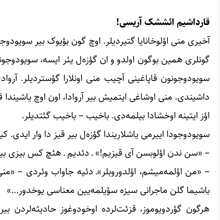
قارداشیم ائششک آریسی!
آخیری منی اؤلوخانایا گتیردیلر. اوچ گون بؤیوک بیر سویودوجو
گونلری همین بوگون اولدو و ان گؤزه‌ل یئر ایسه، سویودوجون
سویودوجونون قاپاغینی آچیب منی اونلارا گؤستردیلر. آرو
داشیندی. منی اوشاغی ایتمیش بیر آروادا، اون اوچ یاشیندا ق
اؤز ایتینه اوخشادا بیلمه‌دی. باخیب – باخیب گئتدیلر.
سویودوجودا اییرمی یاشلاریندا گؤزه‌ل بیر قیز دا وار ایدی. ک
– «سن ندن اؤلوبسن آی قیزیم!» ـ دئدیم ـ هئچ کس بیزی بین
– «من اؤلمه‌میشم، اؤلدوروبلر»ـ دئیه جاواب وئردی – «منی ای
باشیما گلن ماجرانی سیزه سؤیلمه‌یین معناسی یوخدور…»
هرگون‌‌‌‌ گؤردویوموز، قزئت‌لرده اوخودوغوز حادیثه‌لردن 