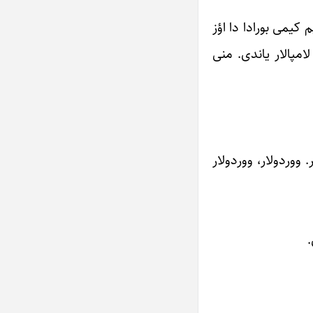
 کیمی بورادا دا اؤز
لامپالار یاندی. منی
ووردولار، ووردولار
.