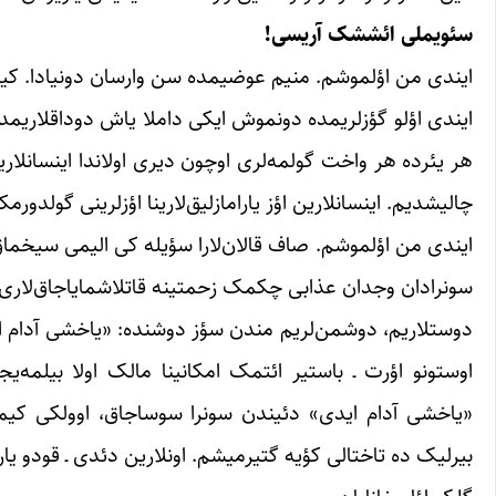
سئویملی ائششک آریسی!
ایندی من اؤلموشم. منیم عوضیمده سن وارسان دونیادا. کی
ایندی اؤلو گؤزلریمده دونموش ایکی داملا یاش دوداقلاریمدا قور
هر یئرده هر واخت گولمه‌لری اوچون ‌دیری اولاندا اینسانلاری
چالیشدیم. اینسانلارین اؤز یارامازلیق‌لارینا اؤزلرینی گولدورم
ایندی من اؤلموشم. صاف قالان‌لارا سؤیله کی الیمی سیخماق 
سونرادان وجدان عذابی چکمک زحمتینه قاتلاشمایاجاق‌لاری او
دوستلاریم، دوشمن‌لریم مندن سؤز دوشنده: «یاخشی آدام اید
اوستونو اؤرت ـ باستیر ائتمک امکانینا مالک اولا بیلمه‌یجک
«یاخشی آدام ایدی» دئیندن سونرا سوساجاق، اوولکی کیمی 
بیرلیک ده تاختالی کؤیه گتیرمیشم. اونلارین دئدی ـ قودو ی