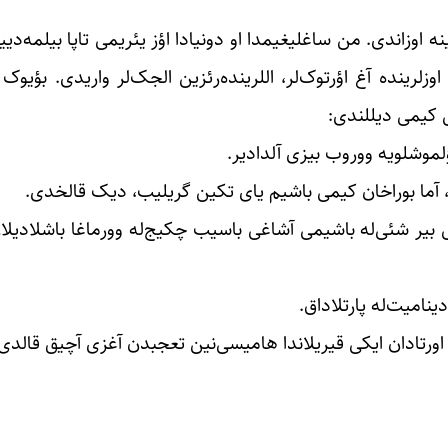
 اوزاندی. من ساغلیغیمدا او دونیادا اؤز یئریمی تاپا بیلمه‌دییم
وزلرینده آغ اؤرتوک‌لر، اللرینده‌رئزین الجک‌لر واریدی. بؤیوک ‌
یش کیمی دیللندی:
 اؤلموشلویه ووروب بیزی آلدادیر.
آما بوراخان کیمی باشیم یای تکین گریلیب، دیک قالخدی.
 بیر شئی‌له باشیمی آشاغی باسیب چکیج‌له وورماغا باشلادیلار. 
نامیت‌له پارتلاداق.
 اورتادان ایکی قیریلاندا هامیسی‌نین تعجبدن آغزی آچیق قالدی