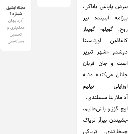
بیردن پاپاغی یاناکی،
مجله ایشیق
شماره 1
پیژامه اینینده بیر
آذربایجان
معلم‌لری و
روح، گویلو‌- گوپباز
تحصیل
کاغاذین اورتاسینا
مساله‌سی
دوشدو «شهر تبریز
است و جان قربان
جانان می‌کند» دئیه
اوزایلی بیلیم
آداملارینا سسلندی.
اوچ گؤزلو باش‌عالیم،
جئبیندن بیرآز تریاک
چیخارتدی. تریاکی