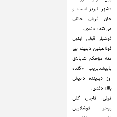
«شهر تبریز است و
جان قربان جانان
می‌کند» دئدی.
قوشبار قولی اونون
قولاغینین دیبینه بیر
دنه مؤحکم شاپالاق
یاپیشدیریب «گئده
اوز دیلینده دانیش
بااا» دئدی.
قولی، قاچاق گلن
روحو قوشلارین