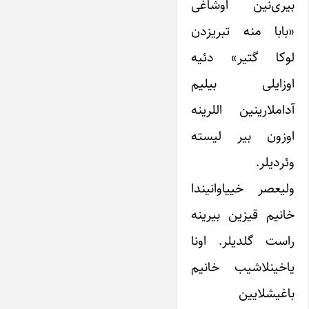
بیری‌نین اوشاغی
«بابا منه تبریزدن
لوکا گتیر» دئیه
اوزایلی بیلیم
آداملارینین اللرینه
اوزون بیر لیسته
وئردیلر.
ولیعصر خییاوانیندا
خانیم قیزین بیرینه
راست گلدیلر. اونا
یاخینلاشیب خانیم
باغیشلایین