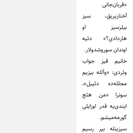
«قربان‌جانی
آختاریریق، سیز
بیلرسیز او
هاردادی؟» دئیه
اوندان سوروشدولار.
خانیم قیز جواب
وئردی: «وآلله بیزیم
محلله‌ده دئییل»،
سونرا «من هئج
ایندی‌یه قدر اوزایلی
گورمه‌میشم.
سیزینله بیر رسیم