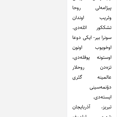
پیژامه‌لی روحا
وئریب اوندان
تشککور ائله‌دی.
سونرا بیر- ایکی دوعا
اوخویوب اونون
اوستونه پوفله‌دی‌،
تزه‌دن روحلار
عالمینه گئری
دؤنمه‌سینی
ایسته‌دی.
تبریز، آذربایجان
شهری اولدوغو