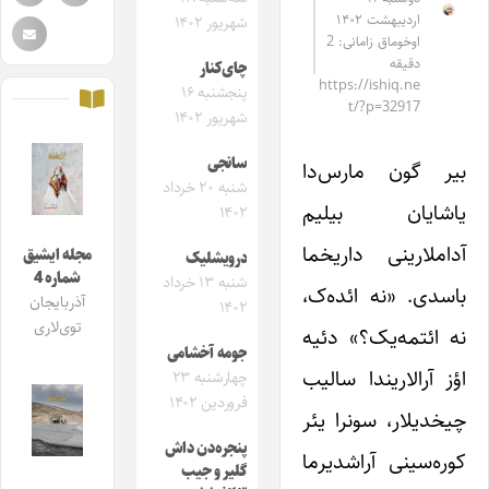
اردیبهشت ۱۴۰۲
شهریور ۱۴۰۲
اوخوماق زامانی: 2
دقیقه
چای‌کنار
https://ishiq.ne
پنجشنبه ۱۶
t/?p=32917
شهریور ۱۴۰۲
سانجی‌
بیر گون مارس‌دا
شنبه ۲۰ خرداد
یاشایان بیلیم
۱۴۰۲
آداملارینی داریخما
مجله ایشیق
درویشلیک
شماره 4
شنبه ۱۳ خرداد
باسدی. «نه ائده‌ک،
آذربایجان
۱۴۰۲
توی‌لاری
نه ائتمه‌یک؟» دئیه
جومه آخشامی
اؤز آرالاریندا سالیب
چهارشنبه ۲۳
فروردین ۱۴۰۲
چیخدیلار، سونرا یئر
پنجره‌دن داش
کوره‌سینی آراشدیرما
گلیر و جیب