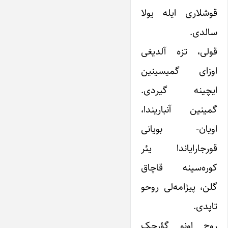
قوشلاری ایله یولا
سالدی.
قولی، تزه آلدیغی
اوزای گمیسینین
ایچینه گیردی.
گمینین آنباریندا،
اویان- بویانی
قورجارایاندا یئر
کوره‌سینه قاچاق
گلن، پیژامه‌لی روحو
تاپدی.
روح اونو گؤرجک