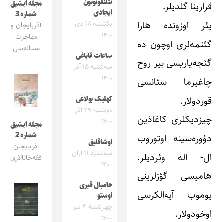
تئلئفونونون
مجله ایشیق
قرارینا گلدیلر.
ایجادی
شماره 3
یئر اوزونده هارا
یکشنبه ۱۸ دی
آذربایجان و
۱۴۰۱
مهاجرت
گئتمه‌لری اوچون ده
مساله‌سی
ساعات قاباغی
گئجه‌یاریسی بیر روح
سه‌شنبه ۱۵ آذر
۱۴۰۱
چاغیرما سئانسی
قوردولار.
کهلیک بولاغی
دوشنبه ۲۹ آذر
چیزدیکلری کاغاذین
۱۴۰۰
مجله ایشیق
شماره 2
دؤوره‌سینه اوتوروب
اوشاقلیق
آذربایجان
سه‌شنبه ۱۱ آبان
ال- اله وئردیلر.
قفه‌خانالاری
۱۴۰۰
هامیسی گؤزلرینی
حامبال قبری
یوموب آیه‌الکرسی
اوستو
چهارشنبه ۲ تیر
اوخودولار.
۱۴۰۰