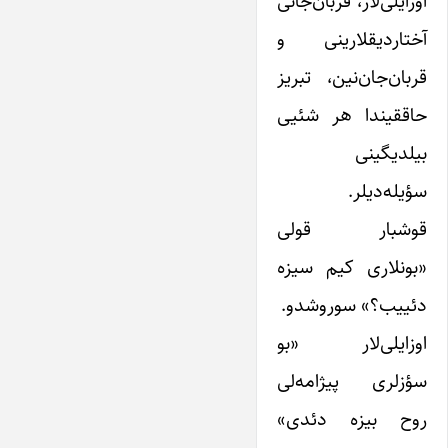
اوزایلی‌لار، قربان‌جانی
آختاردیقلارینی و
قربان‌جان‌نین، تبریز
حاققیندا هر شئیی
بیلدیگینی
سؤیله‌دیلر.
قوشبار قولی
«بونلاری کیم سیزه
دئییب؟» سوروشدو.
اوزایلی‌لار «بو
سؤزلری پیژامه‌لی
روح بیزه دئدی»