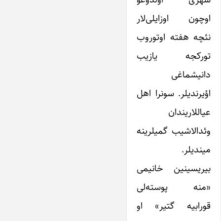
اوچون اوزایلی‌لار
نئچه هفته اوتوروب
تورکجه یازیب
دانیشماغی
اؤیرندیلر. سونرا اهل
عیاللاریندان
وئدالاشیب گمیلرینه
میندیلر.
بیریسینین خانیمی
«منه پوسته‌لی
قورابیه گتیر» او