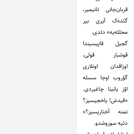
قربان‌جانی تانیمیر،
گئده‌ک آیری بیر
محلله‌یه» دئدی.
گجیل قاپیسیندا
قوشبار قولی،
اوزاقدان اونلاری
گؤروب اوجا سسله
اؤز یانینا چاغیردی.
«قیدش! یاخجیسیز؟
نمنه آختاریسیز؟»
دئیه سوروشدو.