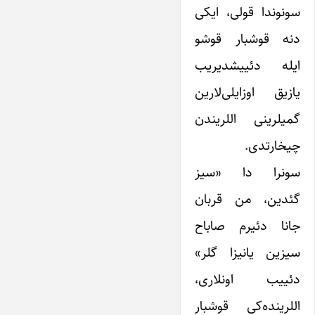
سونوندا قولی، ایکی
دنه قوشبار قوشو
ایله دئییشدیریب
یازیق اوزایلی‌لارین
گمیلرینی اللریندن
چیخارتدی.
سونرا دا «سیز
گئدین، من قربان
جانا دئیرم صاباح
سیزین یانیزا گلر»
دئییب اونلاری،
اللرینده‌کی قوشبار