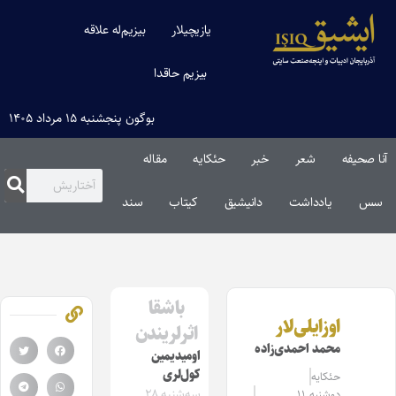
یازیچیلار
بیزیم‌له علاقه
بیزیم حاقدا
بوگون پنجشنبه ۱۵ مرداد ۱۴۰۵
آنا صحیفه
شعر
خبر
حئکایه
مقاله‌
سس
یادداشت
دانیشیق
کیتاب
سند
باشقا
اوزایلی‌لار
اثرلریندن
محمد احمدی‌زاده
اومیدیمین
کول‌لری
حئکایه
سه‌شنبه ۲۸
دوشنبه ۱۱