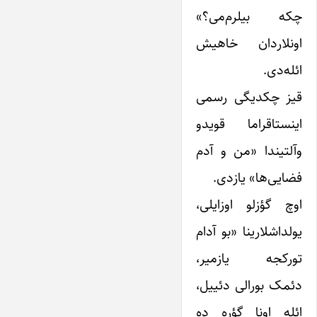
چکه بیلرم‌می؟»
اونلاردان خاهیش
ائله‌دی.
قیز چکدیگی رسمی
اینستاقراما قویدو
وآلتیندا «من و آدم
فضایی‌ها» یازدی.
اوچ گؤزلو اوزایلی،
یولداشلارینا «بو آدام
تورکجه یازمیر،
دئمک بورالی دئییل،
ائله اونا گؤره ده