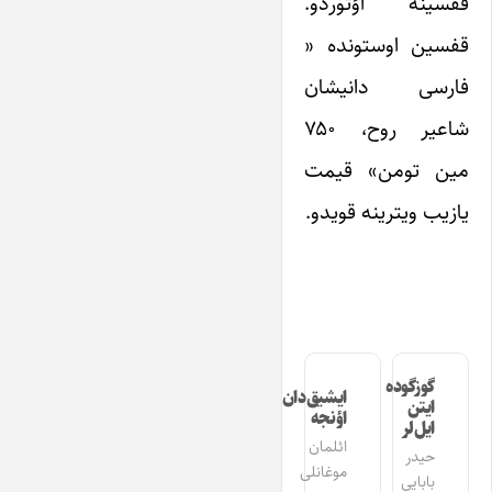
قفسینه اؤتوردو.
قفسین اوستونده «
فارسی دانیشان
شاعیر روح، ۷۵۰
مین تومن» قیمت
یازیب ویترینه قویدو.
گوزگوده
ایشیق‌دان
ایتن
اؤنجه
ایل‌لر
ائلمان
حیدر
موغانلی
بابایی