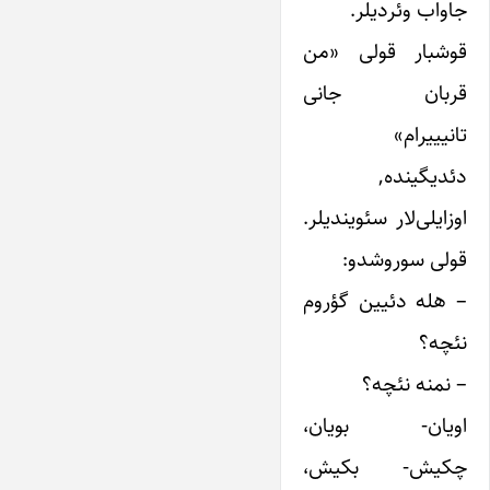
جاواب وئردیلر.
قوشبار قولی «من
قربان جانی
تانیییرام»
دئدیگینده,
اوزایلی‌لار سئویندیلر.
قولی سوروشدو:
– هله دئیین گؤروم
نئچه؟
– نمنه نئچه؟
اویان- بویان،
چکیش- بکیش،