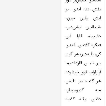
بـئش‌ دنه ایدی. بو
ایش یقین جین‌-
شیطانین ایشی‌دیر-
دئـییب، قارا آیی
فیکره گئتدی. ایندی
کی، بئله‌دیر، هر گون
بیر تلیس قارداشیما
آپارارام، قوی جینلرده
هر گئجه بیر تلیس
منه گتیرسینلر-
دئدی. یـئنه گئجه