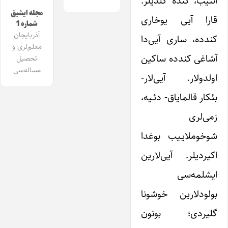
ائنیب، کنده گلدیلر.
مجله ایشیق
قارا آیی یوخاری
شماره 1
آذربایجان
کندده، ساری آیی‌دا
معلم‌لری و
آشاغی کندده ساکین
تحصیل
مساله‌سی
اولدولار. آیی‌لار-
بئکار قالمایاق‌- دئـیه،
زمی‌لری
شوخوملایـیب بوغدا
اکیردیلر. آیی‌لارین
ایشلمه‌سی
بولودلارین خوشونا
گلیردی؛ بونون