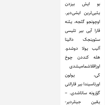
بو ایش بیزدن
یـئیی‌لرین ایشی‌دیر.
اوچونجو گئجه، یـئنه
قارا آیی بیر تلیسی
سئوینجک دالینا
آلیب یـولا دوشدو.
هله کنددن چوخ
اوزاقلاشمامیـشدی
کی، یـولون
اورتاسیندا بیر قارالتی
گؤزونه ساتاشدی. –
یـقین جینلردیر-