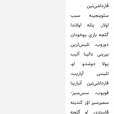
قارداشی‌نین
سئوینجینه سبب
اولار. بئله اولاندا
گئجه یاری یـوخودان
دوروب، تلیس‌لرین
بیرینی دالینا آلیب
یـولا دوشدو. او،
تلیسی آپاریب،
قارداشی‌نین آنبارینا
قویـوب، سس‌سیز-
سمیرسیز اؤز کندینه
قاییتدی. او گئجه