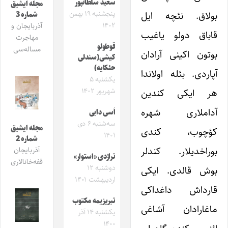
سعید سلطانپور
مجله ایشیق
بولاق. نئچه ایل
پنجشنبه ۱۹ بهمن
شماره 3
۱۴۰۲
آذربایجان و
قاباق دولو یاغیب
مهاجرت
قوطولو
مساله‌سی
بوتون اکینی آرادان
کیشی(سندلی
حئکایه)
آپاردی. بئله اولاندا
یکشنبه ۵
هر ایکی کندین
شهریور ۱۴۰۲
آداملاری شهره
اَسی دایی
سه‌شنبه ۶ دی
مجله ایشیق
کؤچوب، کندی
۱۴۰۱
شماره 2
بوراخدیلار. کندلر
آذربایجان
تراژدی «استوار»
قفه‌خانالاری
دوشنبه ۱۲
بوش قالدی. ایکی
اردیبهشت ۱۴۰۱
قارداش داغداکی
تبریزیمه مکتوب
ماغارادان آشاغی
یکشنبه ۱۴ آذر
۱۴۰۰