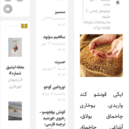
۱۴۰۴
۱۳۹۱
اوخوماق زامانی: 2
سنسیز
دقیقه
سه‌شنبه ۲۷ آذر
https://ishiq.ne
۱۴۰۳
t/?p=1690
سالخیم سؤیود
پنجشنبه ۱۲ مهر
۱۴۰۳
حسرت
مجله ایشیق
شنبه ۳ شهریور
شماره 4
۱۴۰۳
آذربایجان
توی‌لاری
تورپاغین گوجو
ایکی قونشو کند
یکشنبه ۷ مرداد
۱۴۰۳
واریدی. یـوخاری
گونش یولچوسو –
چاخماق بولاق،
رهپوی خورشید
ترجمه فارسی:
آشاغی چاخماق