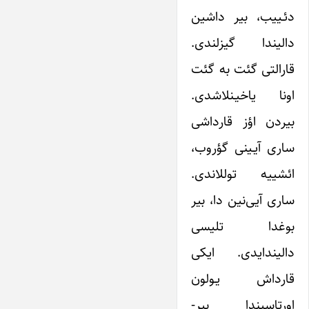
دئـییب، بیر داشین
دالیندا گیزلندی.
قارالتی گئت به گئت
اونا یاخیـنلاشدی.
بیردن اؤز قارداشی
ساری آیـینی گؤروب،
ائشییه توللاندی.
ساری آیی‌نین ‌دا، بیر
بوغدا تلیسی
دالیندا‌یدی. ایکی
قارداش یـولون
اورتاسیندا بیر-