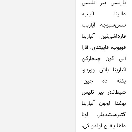
‌یاریسی بیر تلیسی
دالـینا آلیـب،
سس‌سیزجه آپاریب
قارداشی‌نین آنبارینا
قویوب، قاییتدی. قارا
آیی گون چیخارکن
آنبارینا باش ووردو.
یئـنه ‌ده جین‌-
شیطانلار بیر تلیس
بوغدا اونون آنبارینا
گتیرمیشدیلر. اونا
داها یـقین اولدو کی،