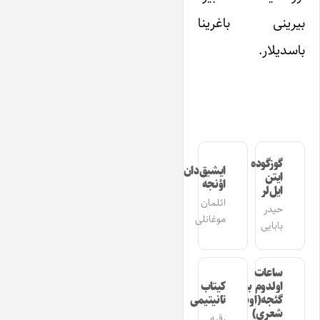
بیرینی باغرینا
باسدیلار.
گوزگوده
ایشیق‌دان
ایتن
اؤنجه
ایل‌لر
ائلمان
حیدر
موغانلی
بابایی
ساعات
اولدوم بیر
کیتاب
گئجه(اوشاق
تانیتیمی
شعری)
رقیه