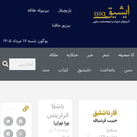
یازیچیلار
بیزیم‌له علاقه
بیزیم حاقدا
بوگون شنبه ۱۷ مرداد ۱۴۰۵
آنا صحیفه
شعر
خبر
حئکایه
مقاله‌
سس
یادداشت
دانیشیق
کیتاب
سند
باشقا
قارداشلیق
اثرلریندن
حبیب فرشباف
بورا تهران!
دوشنبه ۹ تیر
حئکایه
دوشنبه ۲۶ تیر