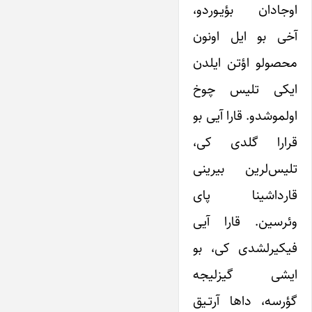
اوجادان بؤیـوردو،
آخی بو ایل اونون
محصولو اؤتن ایلدن
ایکی تلیس چوخ
اولموشدو. قارا آیی بو
قرارا گلدی کی،
تلیس‌لرین بیرینی
قارداشینا پای
وئرسین. قارا آیی
فیکیرلشدی کی، بو
ایشی گیزلیجه
گؤرسه، داها آرتـیق