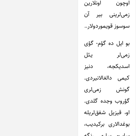
اوچون اونلارین
زمی‌لرینی بیر آن
سوسوز قویموردولار..
بو ایل ده گؤم‌- گؤی
زمی‌لر یـئل
اسدیکجه، دنیز
کیمی دالغالانیردی.
گونش زمی‌لری
گؤروب وجده گلدی.
او، قیزیل شفق‌لریله
بوغدالاری برکیدیب،
ساپ‌- ساری رنگه