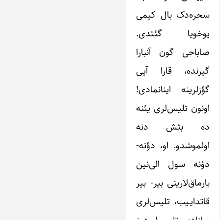
سحره‌دک بال کیمی
یوخویا گئتدی.
صاباحی گون آنبارا
گیرنده، قارا آیی
گؤزلرینه اینانمادی!
اونون تلیس‌لری ‌یئنه
‌ده بئش‌ دنه
اولموشدو. او، دؤنه‌-
دؤنه سول الی‌نین
بارماق‌لارینی بیر- بیر
قاتدایـیب، تلیس‌لری
سانادی. تلیس‌لر دوز