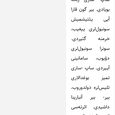
بویادی. بیر گون قارا
آیی یـئتیشمیش
سونبول‌لری یـیغیب،
خرمنه گتیردی.
سونرا سونبول‌لری
دؤیوب، سامانینی
آیـیردی. ساپ -ساری
تمیز بوغدالاری
تلیس‌لره دولدوروب،
بیر- بیر آنبارینا
داشیدی. ائرته‌سی‌