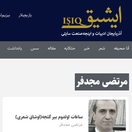
یازیچیلار
بیزیم‌ل
آنا صحیفه
شعر
خبر
حئکایه
مقاله‌
سس
یادداشت
مرتضی مجدفر
ساعات اولدوم بیر گئجه(اوشاق شعری)
مرتضی مجدفر