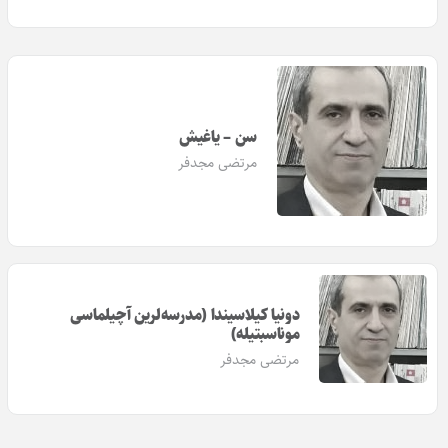
سن – یاغیش
مرتضی مجدفر
دونیا کیلاسیندا (مدرسه‌لرین آچیلماسی
موناسبتیله)
مرتضی مجدفر