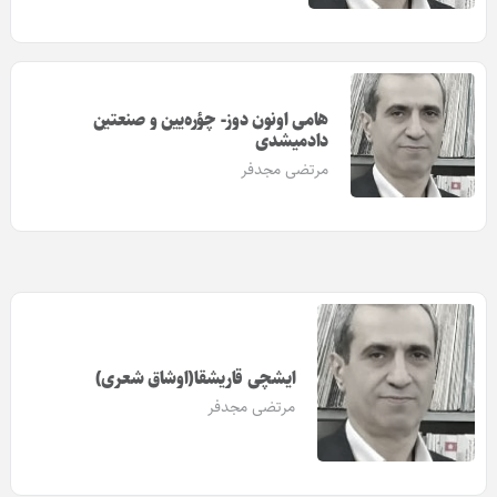
هامی اونون دوز- چؤره‌یین و صنعتین
دادمیشدی
مرتضی مجدفر
ایشچی قاریشقا(اوشاق شعری)
مرتضی مجدفر