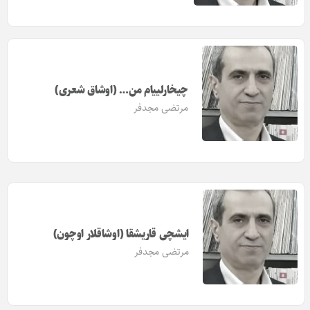
چیخارلییام من… (اوشاق شعری)
مرتضی مجدفر
ایشچی قاریشقا (اوشاقلار اوچون)
مرتضی مجدفر