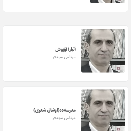
آنبارا اؤپوش
مرتضی مجدفر
مدرسه‌ده(اوشاق شعری)
مرتضی مجدفر