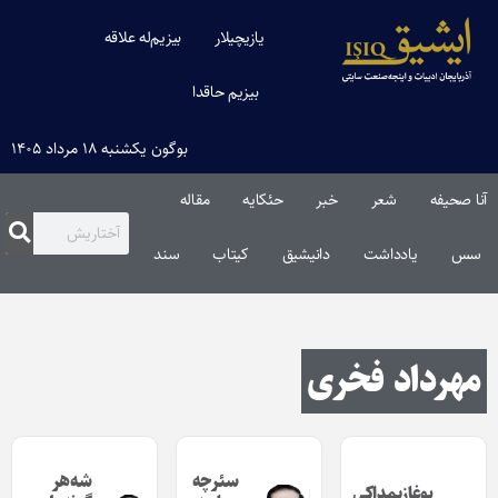
یازیچیلار
بیزیم‌له علاقه
بیزیم حاقدا
بوگون یکشنبه ۱۸ مرداد ۱۴۰۵
 صحیفه
شعر
خبر
حئکایه
مقاله‌
س
یادداشت
دانیشیق
کیتاب
سند
هرداد فخری
سئرچه
شه‌هر
بوغازیمداکی