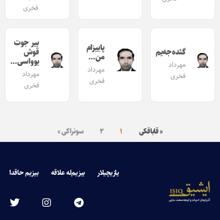
فخری
بیر جوت
پاییزام
گئده‌جه‌یم
قوش
من…
یوواسی…
مهرداد
مهرداد
مهرداد
فخری
فخری
فخری
« قاباقکی
۱
۲
سونراکی »
یازیچیلار
بیزیم‌له علاقه
بیزیم حاقدا