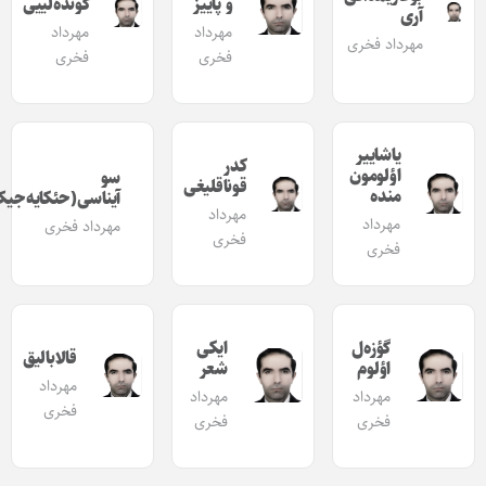
و پاییز
گونده‌لییی
آری
مهرداد
مهرداد
مهرداد فخری
فخری
فخری
یاشاییر
کد‌ر
اؤلومون
سو
قوناقلیغی
منده
آیناسی(حئکایه‌جیک)
مهرداد
مهرداد
مهرداد فخری
فخری
فخری
گؤزه‌ل
ایکی
قالابالیق
اؤلوم
شعر
مهرداد
مهرداد
مهرداد
فخری
فخری
فخری