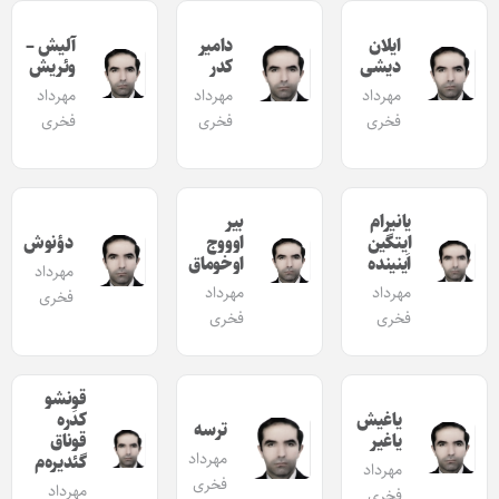
ایلان
دامیر
آلیش –
دیشی
کدر
وئریش
مهرداد
مهرداد
مهرداد
فخری
فخری
فخری
یانیرام
بیر
ایتگین
اوووج
دؤنوش
اَینینده
اوخوماق
مهرداد
مهرداد
مهرداد
فخری
فخری
فخری
قونشو
یاغیش
کدَره
ترسه
یاغیر
قوناق
مهرداد
گئدیره‌م
مهرداد
فخری
مهرداد
فخری