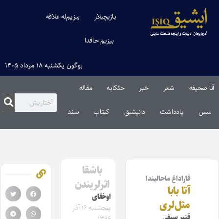
یازیچیلار
بیزیم‌له علاقه
بیزیم حاقدا
بوگون یکشنبه ۱۸ مرداد ۱۴۰۵
آنا صحیفه
شعر
خبر
حئکایه
مقاله‌
سس
یادداشت
دانیشیق
کیتاب
سند
باشقا
قاراداغ ماحالیندا
اثرلریندن
آتا بابا
اوخقای
مثل‌لری
پنجشنبه ۱۶ آذر
قنبر سیفی