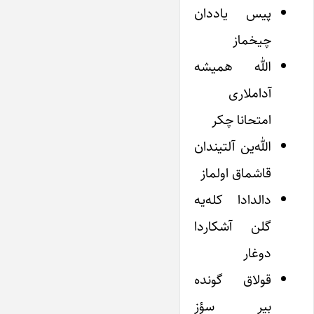
پیس یاددان
چیخماز
الله همیشه
آداملاری
امتحانا چکر
الله‌ین آلتیندان
قاشماق اولماز
دالدادا کله‌یه
گلن آشکاردا
دوغار
قولاق گونده
بیر سؤز