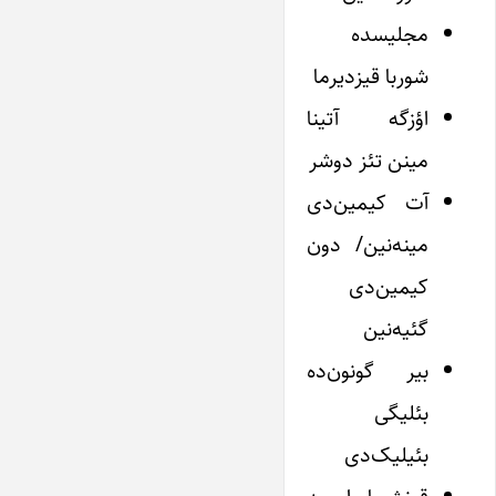
مجلیسده
شوربا قیزدیرما
اؤزگه آتینا
مینن تئز دوشر
آت کیمین‌دی
مینه‌نین/ دون
کیمین‌دی
گئیه‌نین
بیر گونون‌ده
بئلیگی
بئیلیک‌دی