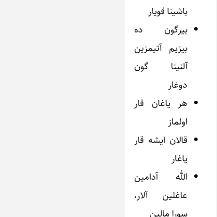
باشینا قویار
بیرگون ده
بیزیم آتیمزین
آلنینا گون
دوغار
هر یاغان قار
اولماز
قالان ایشه قار
یاغار
الله آدامین
عاغلین آلار،
سورا مالین