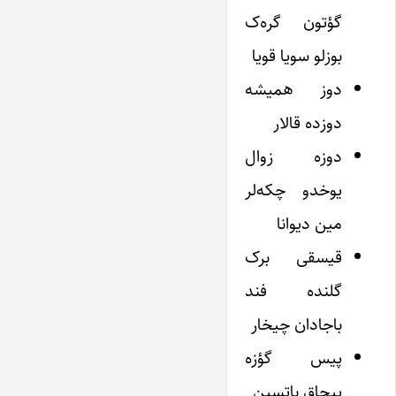
گؤتون گره‌ک
بوزلو سویا قویا
دوز همیشه
دوزده قالار
دوزه زوال
یوخدو چکه‌لر
مین دیوانا
قیسقی برک
گلنده فند
باجادان چیخار
پیس گؤزه
پیچاق باتسین