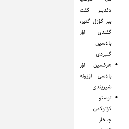
دئدیلر گئت
بیر گؤزل گتیر،
گئتدی اؤز
بالاسین
گتیردی
هرکسین اؤز
بالاسی اؤزونه
شیریندی
توستو
کؤتوکدن
چیخار