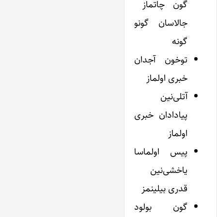
گون چاتماز
جالاسان گونو
گونه
توخون آجدان
خبری اولماز
آتلی‌نین
پیادادان خبری
اولماز
پیس اولماسا
یاخشی‌نین
قدری بیلینمز
گون بولود