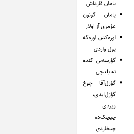
یامان قارداش
یامان گونون
عؤمری آز اولار
اوره‌کدن اوره‌گه
یول واردی
گؤرسه‌نن کنده
نه بلدچی
گؤزل‌آقا چوخ
گؤزل‌ایدی،
ویردی
چیچک‌ده
چیخاردی