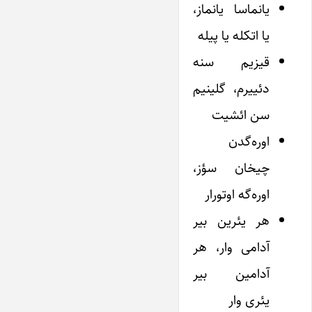
یانماسا یانماز،
یا اتکله یا پیله
قیزیم سنه
دئییرم، گلینیم
سن ائشیت
اوره‌گدن
چیخان سؤز،
اوره‌گه اوتورار
هر یئرین بیر
آدامی وار، هر
آدامین بیر
یئری وار