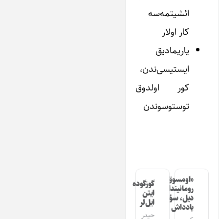
ائشیتمه‌سه
کار اولار
یاریمادیق
ایستیسی‌ندن،
کور اولدوق
توستوسوندن
«اومسوق»
گوزگوده
رومانیندا
ایتن
دیل، سؤز،
ایل‌لر
یادداش
حیدر