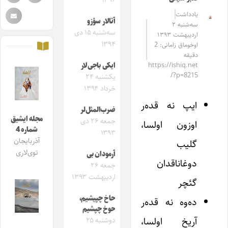
۱۳۹۶
یادداشت
آتالار سؤزو
سه‌شنبه ۲
سه‌شنبه ۱۵ دی
اردیبهشت ۱۳۹۳
۱۳۹۴
اوخوماق زامانی: 2
دقیقه
https://ishiq.net
ایکی باجی‌لار
/?p=8215
یکشنبه ۲۴
خرداد ۱۳۹۴
ایپ نه قده‌ر
ضرب‌المثل‌لر
مجله ایشیق
جمعه ۲۶ دی
اوزون اولسا،
شماره 4
۱۳۹۳
آذربایجان
گلیب
توی‌لاری
آرمودان بی
دوغاناقدان
جمعه ۲۶
اردیبهشت ۱۳۹۳
گئچر
حاخ چپیشیم،
ده‌وه نه قده‌ر
حوخ چپشیم
آریخ اولسا،
دوشنبه ۲۵