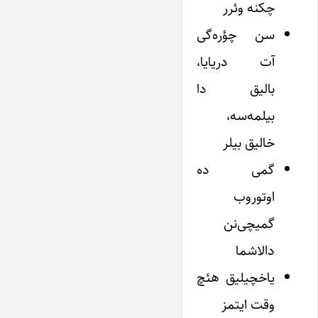
چکنه وئرر
سن چؤره‌گی
آت دریایا،
بالیق دا
بیلمه‌سه،
خالیق بیلر
گمی ده
اوتوروب
گمیچی‌نن
دالاشما
یاخچیلیق هئچ
وقت ایتمز