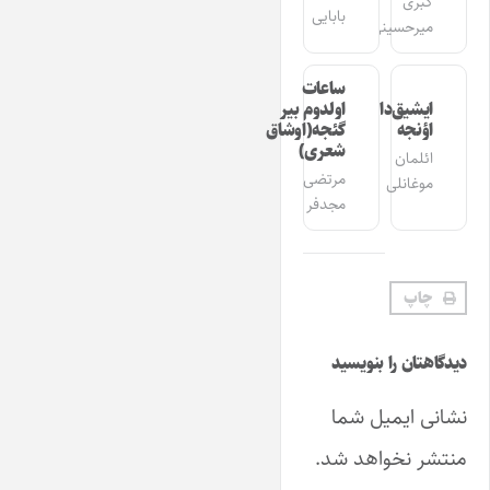
کبری
بابایی
میرحسینی
ساعات
ایشیق‌دان
اولدوم بیر
اؤنجه
گئجه(اوشاق
شعری)
ائلمان
مرتضی
موغانلی
مجدفر
چاپ
دیدگاهتان را بنویسید
نشانی ایمیل شما
منتشر نخواهد شد.