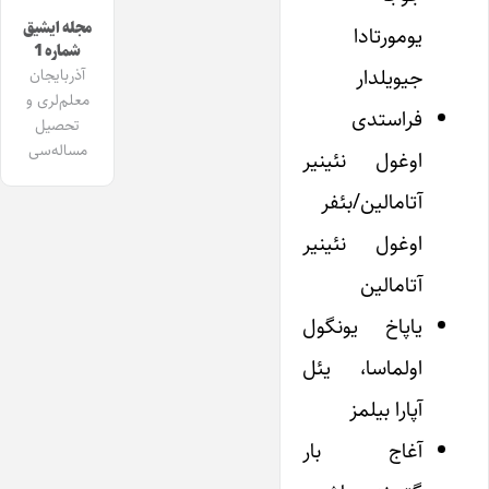
مجله ایشیق
یومورتادا
شماره 1
جیویلدار
آذربایجان
معلم‌لری و
فراستدی
تحصیل
مساله‌سی
اوغول نئینیر
آتامالین/بئفر
اوغول نئینیر
آتامالین
یاپاخ یونگول
اولماسا، یئل
آپارا بیلمز
آغاج بار