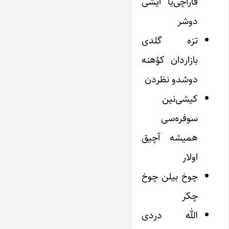
قاراچی‌یا ایشی
دوشر
تزه گلدی
بازاردان کؤهنه
دوشدو نظردن
کیشی‌نین
سوفره‌سی
همیشه آچیق
اولار
چوخ بیلن چوخ
چکر
الله دردی