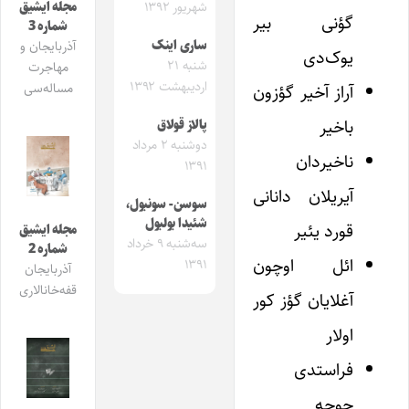
مجله ایشیق
شهریور ۱۳۹۲
گؤنی بیر
شماره 3
ساری اینک
آذربایجان و
یوک‌دی
شنبه ۲۱
مهاجرت
اردیبهشت ۱۳۹۲
مساله‌سی
آراز آخیر گؤزون
باخیر
پالاز قولاق
دوشنبه ۲ مرداد
ناخیردان
۱۳۹۱
آیریلان دانانی
سوسن- سونبول،
شئیدا بولبول
قورد یئیر
مجله ایشیق
سه‌شنبه ۹ خرداد
شماره 2
ائل اوچون
۱۳۹۱
آذربایجان
قفه‌خانالاری
آغلایان گؤز کور
اولار
فراستدی
جوجه