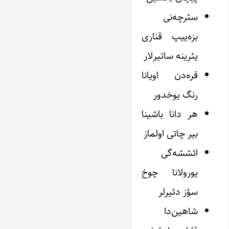
سئرچه‌نی
بزه‌ییپ قناری
یئرینه ساتیرلار
قره‌دن اویانا
رنگ یوخدور
هر دانا باشینا
بیر چاتی اولماز
ائششه‌گی
یورولانا چوخ
سؤز دئیرلر
شاهین‌دا