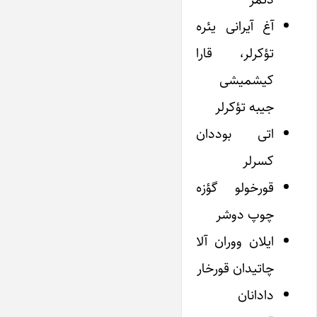
آغ آیرانی یئره
تؤکرلر، قارا
کیشمیشی
جیبه تؤکرلر
اتی بوددان
کسرلر
قورخولو گؤزه
چوپ دوشر
ایلان ووران آلا
چاتیدان قورخار
دادانان