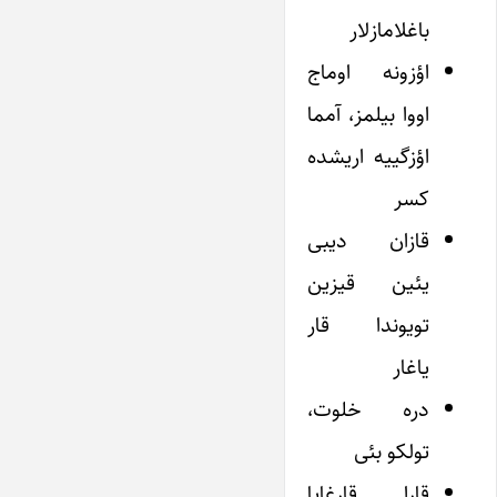
باغلامازلار
اؤزونه اوماج
اووا بیلمز، آمما
اؤزگییه اریشده
کسر
قازان دیبی
یئین قیزین
تویوندا قار
یاغار
دره خلوت،
تولکو بئی
قارا قارغایا