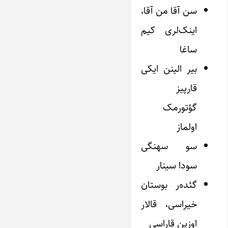
سن آقا من آقا،
اینک‌لری کیم
ساغا
بیر الینن ایکی
قارپیز
گؤتورمک
اولماز
سو سهنگی
سودا سینار
گئده‌ر بوستان
خیراسی، قالار
اوزین قاراسی