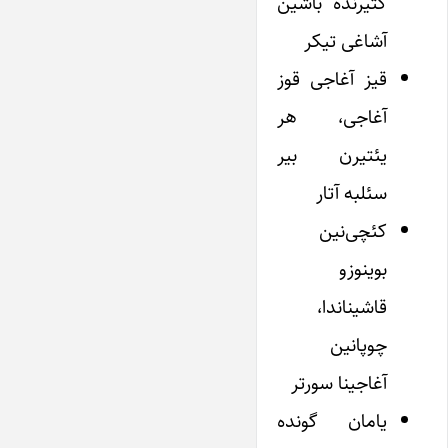
گتیرنده باشین
آشاغی تیکر
قیز آغاجی قوز
آغاجی، هر
یئتیرن بیر
سئلبه آتار
کئچی‌نین
بوینوزو
قاشیناندا،
چوپانین
آغاجینا سورتر
یامان گونده