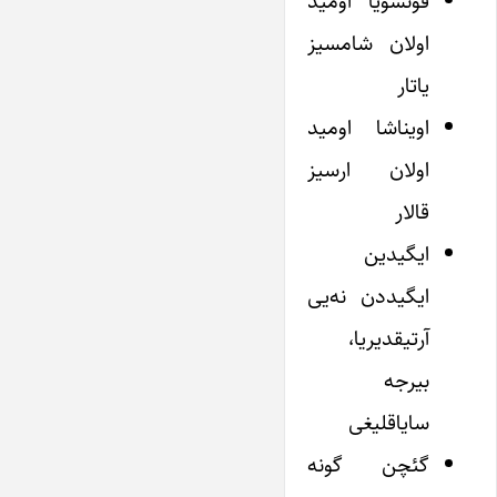
قونشویا اومید
اولان شامسیز
یاتار
اویناشا اومید
اولان ارسیز
قالار
ایگیدین
ایگیددن نه‌یی
آرتیقدیریا،
بیرجه
سایاقلیغی
گئچن گونه