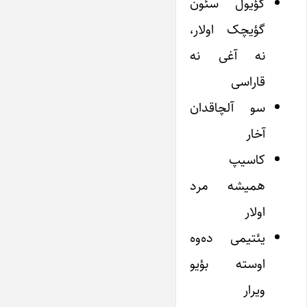
گؤیول سئون
گؤیچک اولار،
نه آغی نه
قاراسی
سو آلچاقدان
آخار
کاسیپ
همیشه مرد
اولار
یئتیمی ده‌وه
اوسته بؤیو
ویرار