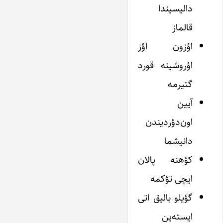
دالیسیندا
قالماز
اؤزون اؤز
اؤروشینه قورد
گتیرمه
آیین
اون‌دؤردیندن
دانیشما
کؤهنه پالان
ایچی تؤکمه
گؤیلو بالیق اتی
ایسته‌ین