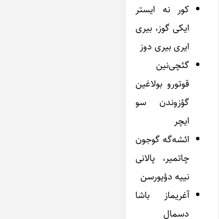
کور نه ایستر
ایکی گوز، بیری
ایری بیری دوز
گئچی‌نین
قوتورو بولاغین
گؤزوندن سو
ایچر
ائشه‌گه گوجون
چاتمیر، پالانی
نییه دؤیورسن
آغریماز باشا
دسمال