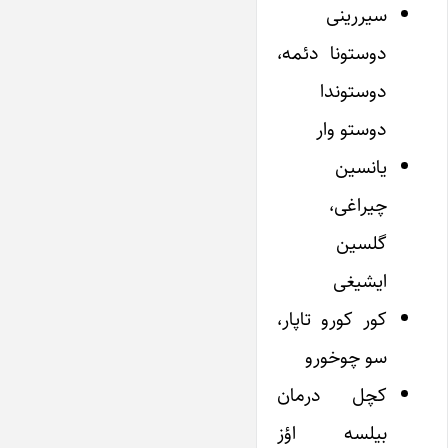
سیررینی
دوستونا دئمه،
دوستوندا
دوستو وار
یانسین
چیراغی،
گلسین
ایشیغی
کور کورو تاپار،
سو چوخورو
کچل درمان
بیلسه اؤز