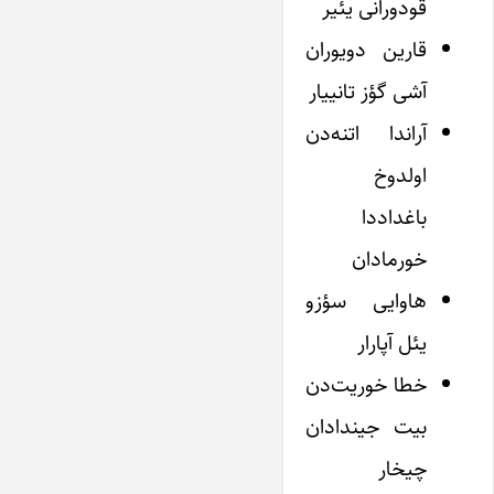
قودورانی یئیر
قارین دویوران
آشی گؤز تانییار
آراندا اتنه‌دن
اولدوخ
باغداددا
خورمادان
هاوایی سؤزو
یئل آپارار
خطا خوریت‌دن
بیت جیندادان
چیخار