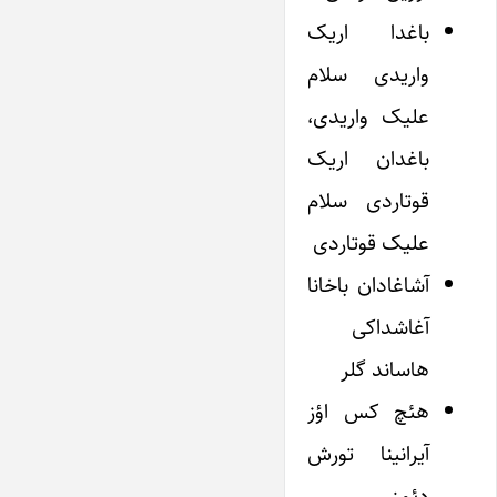
باغدا اریک
واریدی سلام
علیک واریدی،
باغدان اریک
قوتاردی سلام
علیک قوتاردی
آشاغادان باخانا
آغاشداکی
هاساند گلر
هئچ کس اؤز
آیرانینا تورش
دئمز