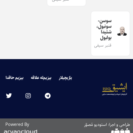
سوسن-
سونبول،
شئیدا
بولبول
قنبر سیفی
یازیچیلار
بیزیم‌له علاقه
بیزیم حاقدا
طراحی و اجرا: استودیو مُصوّر
Powered By