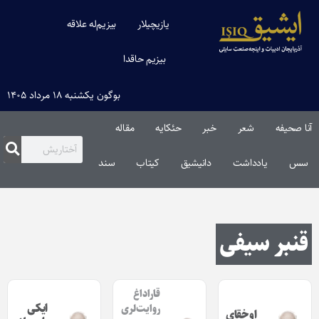
یازیچیلار
بیزیم‌له علاقه
بیزیم حاقدا
بوگون یکشنبه ۱۸ مرداد ۱۴۰۵
آنا صحیفه
شعر
خبر
حئکایه
مقاله‌
سس
یادداشت
دانیشیق
کیتاب
سند
قنبر سیفی
قاراداغ
ایکی
روایت‌لری
اوخقای