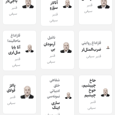
باجی‌لار
آتالار
قنبر
سؤزو
قنبر
سیفی
سیفی
قنبر
سیفی
قاراداغ
ناغیل
ماحالیندا
قاراداغ روایتی
آرمودان
آتا بابا
بی
ضرب‌المثل‌لر
مثل‌لری
قنبر
قنبر سیفی
قنبر
سیفی
سیفی
حاخ
شفاهی
چپیشیم،
پالاز
خلق
حوخ
قولاق
ادبیاتی
چپشیم
نمونه‌سی
قنبر
قنبر
ساری
سیفی
اینک
سیفی
قنبر سیفی