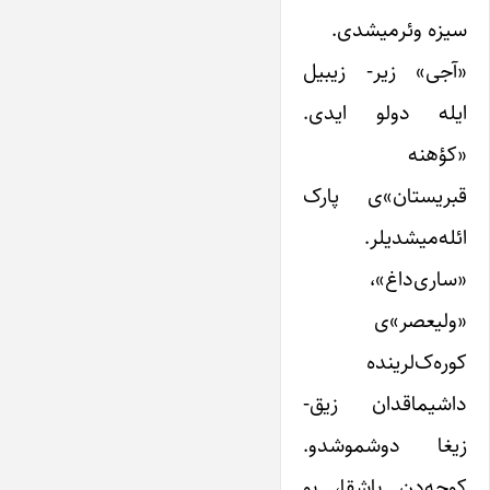
سیزه وئرمیشدی.
«آجی» زیر- زیبیل
ایله دولو ایدی.
«کؤهنه
قبریستان»ی پارک
ائله‌میشدیلر.
«ساری‌داغ»،
«ولیعصر»ی
کوره‌ک‌لرینده
داشیماقدان زیق-
زیغا دوشموشدو.
کوچه‌دن باشقا، بو