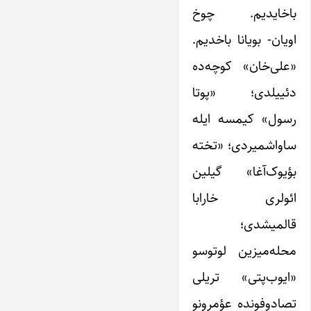
باخایدیم. چوخ
اویان- بویانا باخدیم.
«علی‌خان» کوچه‌ده
دئییلدی؛ «پوتا
رسول» کیمسه ایله
ساواشمیردی؛ «تخته
بؤیوک‌آغا» گیلین
ائولری خارابا
قالمیشدی؛
محله‌میزین لوتوسو
«ایوب‌پتی» تریلی
تصادوفونده عؤمرونو