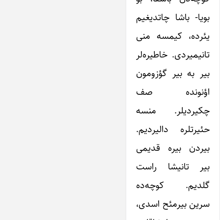
بویا- باشا چاتدیغیم
یئرده، کیمسه منی
تانیمیردی. خاطیره‌لر
بیر به بیر گؤزومون
اؤنونده صف
چکیردیلر. منسه
حئیرتلره دالیردیم.
بیردن بیره قدیمی
بیر تانیشا راست
گلدیم. کوچه‌ده
سرین بیرمئح اسدی،