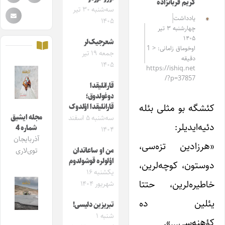
کریم قربانزاده
سه‌شنبه ۳۰ تیر
یادداشت
۱۴۰۵
چهارشنبه ۳ تیر
۱۴۰۵
شعرجیک‌لر
اوخوماق زامانی: < 1
جمعه ۱۹ تیر
دقیقه
۱۴۰۵
https://ishiq.net
/?p=37857
قارانلیقدا
دوغولدوق؛
کئشگه بو مثلی بئله
قارانلیقدا اؤلدوک
مجله ایشیق
سه‌شنبه ۵ اسفند
دئیه‌ایدیلر:
شماره 4
۱۴۰۴
آذربایجان
«هرزادین تزه‌سی،
من او ساعاتدان
توی‌لاری
اؤلولره قوشولدوم
دوستون، کوچه‌لرین،
یکشنبه ۱۶
خاطیره‌لرین، حتتا
شهریور ۱۴۰۴
یئلین ده
تبریزین دلیسی‌!
شنبه ۱
کؤهنه‌سی…».