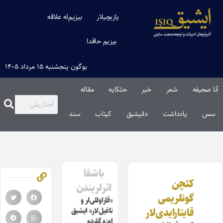
یازیچیلار
بیزیم‌له علاقه
بیزیم حاقدا
بوگون پنجشنبه ۱۵ مرداد ۱۴۰۵
آنا صحیفه
شعر
خبر
حئکایه
مقاله‌
سس
یادداشت
دانیشیق
کیتاب
سند
باشقا
کئچن
اثرلریندن
گونلریمی
«قاراوللی‌لر و
قایتارایدی‌لار
ناغیل‌لار» ایشیق
اوزو گؤردو