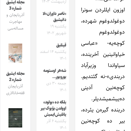
اردیبهشت ۱۴۰۳
مجله ایشیق
شماره 3
اوزون ایللردن سونرا
«ناصر داوران»لا
آذربایجان و
دوغولدوغوم شهرده،
دانیشیق
مهاجرت
یکشنبه ۱۹
مساله‌سی
دوغولدوغوم
شهریور ۱۴۰۲
کوچه‌یه- «عباسی
قیتلیق
یکشنبه ۱۴ اسفند
خیاوانینین آخرینده،
۱۴۰۱
سیاواندا وزیرآباد
شه‌هر اوستومه
مجله ایشیق
دربندی»-نه گئتدیم.
یورویور…
شماره 2
جمعه ۳۰ دی
کوچه‌نین آدینی
آذربایجان
۱۴۰۱
قفه‌خانالاری
ده‌ییشمیشدیلر.
بلکه ده «بولود»
دربنده گیره‌ن یئرده،
اوولدن بؤیوک بیر
یانلیش‌ایمیش
بیر ده کوچه‌نین
یکشنبه ۶ آذر
۱۴۰۱