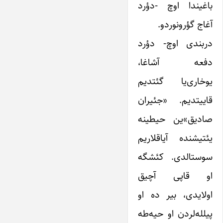
باغیندا اوچ -دؤرد
آغاج گؤرونوردو.
دربندی اوچ- دؤرد
دفعه آشاغا،
یوخاری‌یا گئتدیم
قاییتدیم. «جئیران
صادیق»‌ین حیطینه
یئتیشنده آیاقلاریم
سوستالدی. کئشگه
او قاپی آچیق
اولایدی، بیر ده او
پیلله‌لردن او حیه‌طه