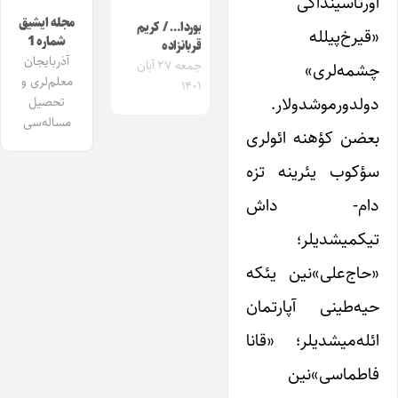
اورتاسینداکی
مجله ایشیق
بوردا… / کریم
«قیرخ‌پیلله
شماره 1
قربانزاده
آذربایجان
جمعه ۲۷ آبان
چشمه‌لری»
معلم‌لری و
۱۴۰۱
دولدورموشدولار.
تحصیل
مساله‌سی
بعضن کؤهنه ائولری
سؤکوب یئرینه تزه
دام- داش
تیکمیشدیلر؛
«حاج‌علی»‌نین یئکه
حیه‌طینی آپارتمان
ائله‌میشدیلر؛ «قانا
فاطماسی»‌نین