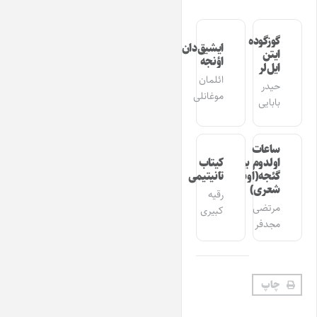
گوزگوده
ایشیق‌دان
ایتن
اؤنجه
ایل‌لر
ائلمان
حیدر
موغانلی
بابایی
ساعات
اولدوم بیر
کیتاب
گئجه(اوشاق
تانیتیمی
شعری)
رقیه
مرتضی
کبیری
مجدفر
چاپ