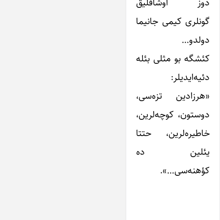
دوز اوشاقلیق
گونلری کیمی جانیما
دولدو…
کئشگه بو مثلی بئله
دئیه‌ایدیلر:
«هرزادین تزه‌سی،
دوستون، کوچه‌لرین،
خاطیره‌لرین، حتتا
یئلین ده
کؤهنه‌سی…».