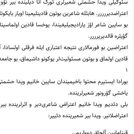
سئوگیلی ویدا حشمتی شعیر‌‌لری تورک آنا دیلینده بیر نؤ
اعتراضدیررررر. هابئله شاعرین بوتون قادینلیعینا اویار بایکوتل
بو سایین شاعر اؤز یارادیجیلیغیندا، یوخسا قادین اولماسین
گؤیلره قالدیریرررر.
اعتراضین بو فورما‌لاری نتیجه اعتباری ایله فرقلی اولسادا،
قادین اولماق و بوتون مسئولیت‌لر یوکونو داشیماق، بو جامعه 
۱
بورادا ایستیرم محتوا باخیمیندان سایین خانیم ویدا حشمتی‌
یاخشی گؤرونور شعیرلرینده.
بلی دئدیم ویدا خانیم اعتراض شاعری‌دیر و اثرلرینده بیر 
اعتراضلانیر. ویدا بیر شعیرینده دئییر:
قینامایین آلچاق دوواریمی