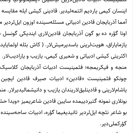
اینسان کیمی یاردیم ائتمه‌لیدیر. قادینی کیشی ایله مقایسه
آمما آذربایجان قادین ادبیاتی مسئله‌سینده اوزون ایل‌لردیر
اونا گؤره ده بو گون آذربایجان قادین‌لاری ایندیکی گونسل شعی
یازمایاراق، هویت‌‌‌لرینی باسدیرمیش‌لار. ( کاش بئله اولمایایدی
اکثریتی کیشی ادبیاتی و شعیری کیمی، یازیب و یارادیب‌لار.
منجه و فیکریمجه؛ فئمینیست ادبیات آذربایجان کلاسیک و چ
چونکو فئمینیست «قادین» ادبیات صیرف قادین ایچین بیر ا
یاشام‌لارینی و قادینلیق‌لاریندان یازیب و دانیشمالیدیر‌لار. م
بونلاری نمونه گتیردییمده سایین قادین شاعریمیز «ویدا حشم
بو شاعر نئچه ایل‌لردیر تانیدیغیما گؤره، ادبیات ساحه‌سین
گؤرکملی‌دیر.