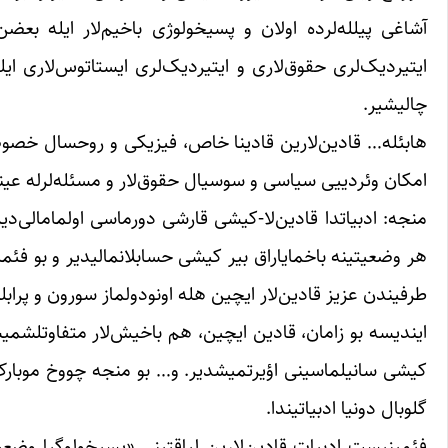
آشاغی پیلله‌‌لرده اولان و پسیخولوژی باخیم‌لار ایله بعضن
ایتیردیک‌‌لری حقوق‌لاری و ایتیردیک‌‌لری ایستاتوس‌لاری ای
چالیشیر.
هابئله… قادین‌لارین قادینا خاص، فیزیکی و روحسال خصوصی
امکان وئردییی سیاسی و سوسیال حقوق‌لار و مسئله‌‌لرله عین
منجه: ادبیاتدا قادین‌لا-کیشی قارشی دورماسی اولمامالی‌د
هر وضعیتینه باخمایاراق بیر کیشی حسابلانمالیدیر و بو فئمین
طرفیندن عزیز قادین‌لار ایچین هله اونودولماز سورون و پرابلئ
ایندیسه بو زامان، قادین ایچین، هم باخیش‌لار متفاوتلشمیشد
کیشی سانیلماسینی اؤیرتمیشدیر. و… بو منجه چووخ موبارک بیر
گلوبال دونیا ادبیاتیندا.
فئمینیست ادبیات قادین‌لارین لیاقتینی «پسیخولوگیا وضعیتی»