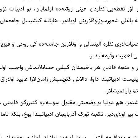
 اؤز نقطه‌یی نظردن عینی روتبه‌ده اولمایان، بو ادبیات نؤوع
له باغلی شعورسوزلوقلارینی اویادیر. هابئله کیشیسل جامعه‌نی 
ات‌لاری نظره آلینمالی و اونلارین جامعه‌ده کی روحی و فیزی
ی اهمیت وئرمه‌لیدیر.
یر و منجه قادین هر باخیمدان کیشی حسابلانماغی واجیب اولما
یست ادبیاتیندا داوا، دالاش کئچمیش زامان‌لارا عایید او‌لاراق 
م یاراتمیشلار.
یر، هم دونیا بو وضعیتی مقبول سوییه‌‌لره گتیررکن قادینی عی
 اولای‌دیر. تکجه تورک آذربایجان ادبیاتیندا یوخ، بلکه تامام 
 مودافیعه ائتملی و بونا اویغون او‌لاراق اونلاری حقوق‌لار با