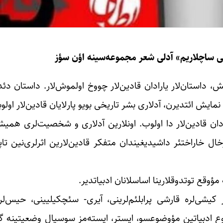
لی ساچلاریم» آدلی شعر مجموعه‌سینه اؤن سؤز
داستان‌لار یارادان قادین‌لار چووخ اولموش‌لار. داستان دئد
ش ائتدیرن، آد‌لاری بشر تاریخی بویو پارلایان قادین‌لار اولوب
دان قادین‌لار دا اولوب. اونلارین آد‌لاری و شخصیت‌‌لری همیشه 
خال خاراختئر داشیدیغیندان متفکر قادین‌لارین اثر‌‌‌لری‌نین 
کیشی‌لره قارشی پرابلئم‌‌‌لرینی، آیری- سئچکیلیینی، حیس‌‌‌لر
و نوع ادبیاتین مؤوضوعسو، ایستر، ایسته‌مز سوسیال وضعیتینه گ