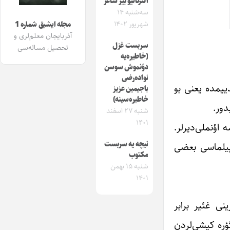
آلترناتیو بیر شاعر
سه‌شنبه ۱۴
شهریور ۱۴۰۲
مجله ایشیق شماره 1
آذربایجان معلم‌لری و
سربست غزل
تحصیل مساله‌سی
(خاطیره‌یه
دؤنموش سوسن
نواده‌رضی
ییمده یعنی بو
باجیمین عزیز
خاطیره‌سینه)
دور.
شنبه ۲۷ اسفند
۱۴۰۱
اؤنملی‌دیر‌لر.
نیچه یه سربست
تاپیلماسی بعضی
مکتوب
شنبه ۱۵ بهمن
۱۴۰۱
ینی غئیر برابر
ؤره کیشی‌لردن