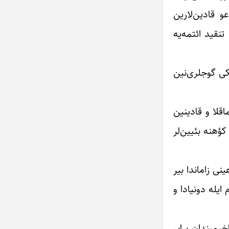
و قادین‌لارین
تنقید ائتمه‌یه
کی گوجلری‌نین
قلا و قادینین
کؤهنه بئیین‌لر
نی زاماندا بیر
ایله دونیادا و
خیمیندان برابر