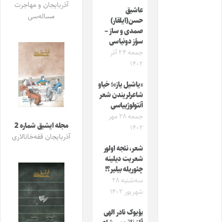
آذربایجان و مهاجرت
عاشیق
مساله‌سی
حسن(ایلقار)
صمدی و ساز –
سؤز دونیاسی
جمعه ۲۴ آذر
۱۴۰۲
«یاشیل یاز»؛ خیاو
شاعرلریندن شعر
آنتولوژییاسی
جمعه ۲۸ مهر
مجله ایشیق شماره 2
۱۴۰۲
آذربایجان قفه‌خانالاری
شعر، نئجه اولور
شعریت دیلینه
چئوریله‌ بیلیر؟!
سه‌شنبه ۲۸
شهریور ۱۴۰۲
بؤیوک نادر الهی