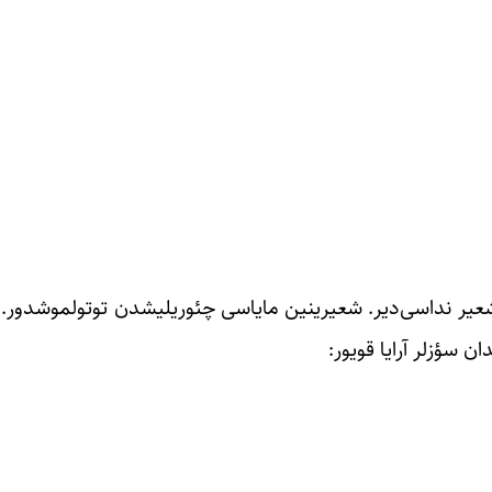
عیر نداسی‌دیر. شعیرینین مایاسی چئوریلیشدن توتولموشدور. تا
 سؤزلر آرایا قویور: