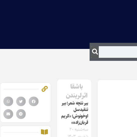
باشقا
اثرلریندن
بیر نئچه شعر؛ بیر
تنقیدسل
اوخونوش؛ «کریم
قربان‌زاده»
سه‌شنبه ۲۰
شهریور ۱۴۰۳