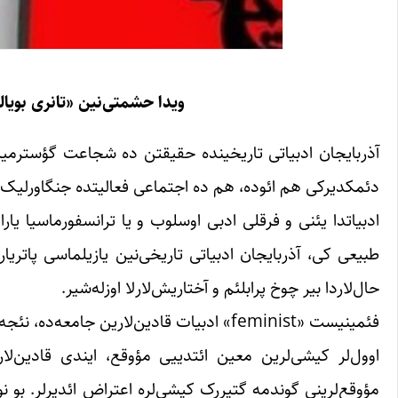
ویدا حشمتی‌نین «تانری بویا
آذربایجان ادبیاتی تاریخینده حقیقتن ده شجاعت گؤسترمیش، 
دئمکدیرکی هم ائوده، هم ده اجتماعی فعالیتده جنگاورلیک نمای
ادبیاتدا یئنی و فرقلی ادبی اوسلوب و یا ترانسفورماسیا یارا
طبیعی کی، آذربایجان ادبیاتی تاریخی‌نین یازیلماسی پاتریار
حال‌لاردا بیر چوخ پرابلئم و آختاریش‌لارلا اوزله‌شیر.
فئمینیست «feminist» ادبیات قادین‌لارین جامعه‌ده، نئجه مؤوقع توتدوقلارینا اساسلانان ادبیاتدیر.
اوول‌لر کیشی‌‌‌لرین معین ائتدییی مؤوقع، ایندی قادین‌لار 
مؤوقع‌‌‌لرینی گوندمه گتیررک کیشی‌لره اعتراض ائدیر‌لر. ب