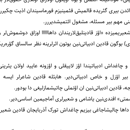
 ائدن بیری گئریده قالمیش فئمینیزم فورماسیندان اذیت چکیررر
 منی مهم بیر مسئله، مشغول ائتمیشدیررر.
ریمیزده «اؤز قادینلیق‌لاریندان داهاااااا اوزاق دوشموش‌لر و ا
) بوگون قادین ادبیاتی‌نین بوتون اثر‌‌‌لرینه نظر سالساق گؤره‌ریک
اغداش ادبیاتیندا اؤز لاییقلی و اؤزونه عایید اولان یئرینی
ؤزل و خاص ادبیاتی‌دیر. هابئله قادین شاعر‌لر ایسه اؤز 
نجه، قادین ادبیاتی‌نین ان اؤنملى چاتیشمازلیغی دا بودور.
تی» افندی‌نین یاشامی و شعیر‌‌لری آماجیمین اساسی‌دیر.
ده داها چالیشاجاغی بیزیم چاغداش تورک آذربایجان قادین شعیری