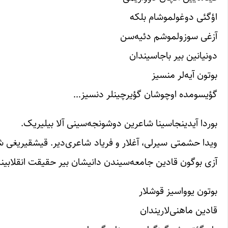
اؤگئی دوغولموشام بلکه
آزغی سوزولموشم دئیه‌سن
دونیانین بیر باجاسیندان
بوتون آیه‌لر منسیز
گؤیسومده اوچوشان گؤیرچینلر دنسیز…
بوردا آیدینجاسینا شاعرین دوشونجه‌سینی آلا بیلیریک.
ویدا حشمتی سیرلی، آغلار و فریاد شاعری‌دیر. قیشقیریغی ش
آزی بوگون قادین جامعه‌سیندن دانیشان بیر حقیقت انقلابیندان
بوتون یوواسیز قوشلار
قادین ماهنی‌لاریندان