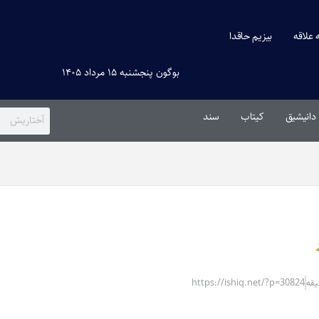
ه علاقه
بیزیم حاقدا
بوگون پنجشنبه ۱۵ مرداد ۱۴۰۵
دانیشیق
کیتاب
سند
https://ishiq.net/?p=30824