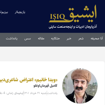
یازیچیلار
بیزیم‌ل
آنا صحیفه
شعر
خبر
حئکایه
مقاله‌
سس
یادداشت
«ویدا خانیم» اعتراض شاعری‌دیر
کامیل قهرمان‌اوغلو
یادداشت
شنبه ۲۱ خرداد ۱۴۰۱
اوخوماق زامانی: 4 دقیقه