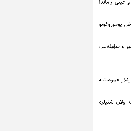
 عینی زاماندا
اض یوموروغونو
ر و سؤیله‌ییر؛
نلار عمومیتله
 اولان شئیلره