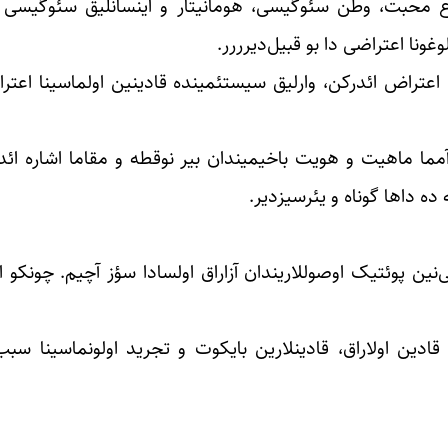
وع محبت، وطن سئوگیسی، هومانیتار و اینسانلیق سئوگیسی و
وغونا اعتراضی دا بو قبیل‌دیرررر.
ا اعتراض ائدرکن، وارلیق سیستئمینده قادینین اولماسینا اعتر
 آمما ماهیت و هویت باخیمیندان بیر نوقطه و مقاما اشاره ائدی
ده داها گوناه و یئرسیزدیر.
نین پوئتیک اوصوللاریندان آزاراق اولسادا سؤز آچیم. چونکو او
قادین اولاراق، قادینلارین بایکوت و تجرید اولونماسینا سبب