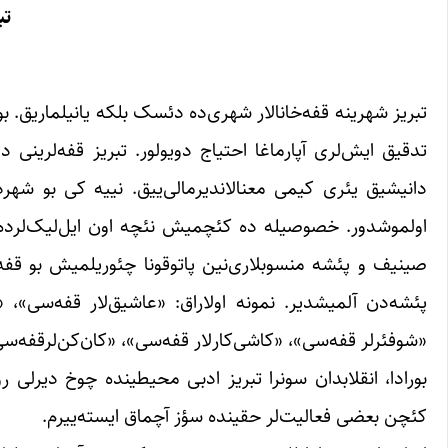
تب
تبریز شهرینه قفه‌خانالار شهری‌ده دئسک بلکه یانیلماریق. ب
تدقیق ایش‌لری آپارماغا احتیاج دویولور. تبریز قفه‌لرین
دانیشیق یئری کیمی معنالاندیرمالی‌ییق. نییه کی بو شه
اولموشدور. خصوصیله ده کئچمیش نئچه اون ایل‌لیک‌لرده ب
صینیف‌ و پئشه منسوبلاری‌نین پاتوقونا چئوریلمیش بو قفه‌
پئشه‌دن آلمیشدیر. نمونه اولاراق: «عاشیق‌لار قفه‌سی»، «
«شوفئر‌لر قفه‌سی»، «کاشی‌کار‌لار قفه‌سی»، «کان‌کن‌لرقفه‌سی
بورادا، انقلابدان سونرا تبریز ادبی محیطینده چوخ دیرلی رو
کئچن بعضی فعالیت‌لر حقینده سؤز آچماق ایسته‌ییرم.