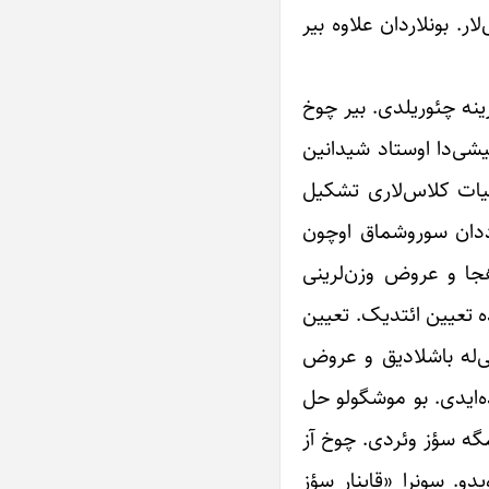
. بونلاردان علاوه بیر
ینه چئوریلدی. بیر چوخ
نیشی‌دا اوستاد شیدانین
دبیات کلاس‌لاری تشکیل
تاددان سوروشماق اوچون
 هجا و عروض وزن‌لرینی
ده تعیین ائتدیک. تعیین
ی‌له باشلادیق و عروض
ده‌ایدی. بو موشگولو حل
مگه سؤز وئردی. چوخ آز
و. سونرا «قاینار سؤز