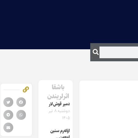
باشقا
اثرلریندن
دمیر قوش‌لار
دوشنبه ۸ تیر
۱۴۰۵
اؤله‌رم سنین
اوچون…