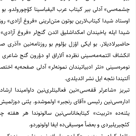
چشمه‌سی» آدلی بیر کیتاب عرب الیفباسینا کؤچورولدو. بو ای
اوستاد شیدا کیتاب‌لارین بوتون متن‌لرینی «فروغ آزادی» رو
شیدا ایله یاخیندان امکداشلیق ائدن گنج‌لر «فروغ آزادی» رو
انکشاف ائتمه‌مه‌سینی نظرده آلاراق او دؤرون گنج شاعری
نومره‌سینی «نثر ادبیاتیندان نمونه‌لر» آدلی صفحه‌یه اخ
آلتیندا نئجه ایل نشر ائدیلدی.
تبریز «شاعرلر قفه‌سی»نین فعالیتلری‌نین داوامیندا ارش
اداره‌سی‌نین رئیسی «آقای رنجبر» اولموشدو. یئنی دوزلمیش ا
یئنه‌ده «تربیت» کیتابخاناسی‌نین سالونوندا هر هفته چ
کئچیریلیردی و بعضاً موسیقی‌ده ایفا اولونوردو.
بئله‌لیک‌له تبریزین «کیان» پاساژی‌نین زئرمیسینده‌کی 