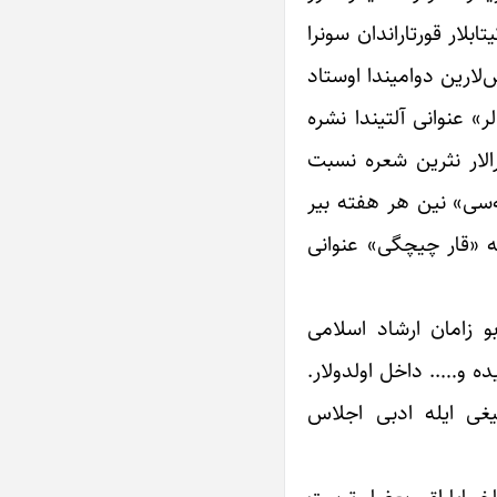
لار قورتاراندان سونرا
لارین دوامیندا اوستاد
ر» عنوانی آلتیندا نشره
۱۳۶۹نجی ایله‌دک نشر ائدیلدی. سونرالار نثرین شعره نسبت
‌سی» نین هر هفته بیر
له «قار چیچگی» عنوانی
و زامان ارشاد اسلامی
ده و….. داخل اولدولار.
لیغی ایله ادبی اجلاس
اخمایاراق بعضا تربیت