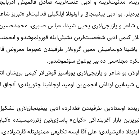
ینه، مدنیت‌لرینه و ادبی عنعنه‌لرینه صادق قالمیش آذربایج
دیلر. بو ادبی ییغینجاق و اونونلا ایلگیلی فعالیت‌لر «تبریز شاعر
ینمیش شاعر و یازیچی‌لاری یحیی شیدا، عباس صابری، محمدح
لار کیمی ادبی شخصیت‌لرین تشبثی‌ایله قورولموشدو و انجمنین ا
 یاشینا دولمامیش معین گروه‌لار طرفیندن هجوما معروض قا
کر» مجله‌سی ده بیر یوللوق سؤنموشدور.
ولان بو شاعر و یازیچی‌لاری یوواسیز قوش‌لار کیمی پریشان ائ
 شیدانین اوتاغی انجمن‌ین اومید اوجاغینا چئوریلدی؛ آنجاق ا
ینده اوستادین طرفیندن قفه‌لرده ادبی ییغینجاق‌لاری تشکیل
تبریزین بازار آغزینداکی «کیان» پاساژی‌نین زئرزمیسینده «کیا
 اونونلا دانیشیلدی؛ علی آقا ایسه تکلیفی ممنونیتله قارشیلادی.