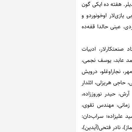
دیلر. هفته ده ایکی گون
 یازی‌لار اوخونوردو و
ردی. عینی حالدا قفه‌ده
اد صنعتکارلار، ادبیات
حمد عابد، یوسف نجمی،
ر، نجاراوغلو، درویش
، حاجی هریزلی، ائلدار
رش، حیدر نوروززاده،
 زمانی، مهندس تقوی،
د علیزاده؛ سراب‌دان:
ز)، نادر فتحی(آیدین)،