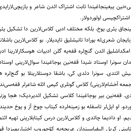
ن ییغینجاغیندا ثابت اشتراک ائدن شاعر و یازیچی‌لار‌ایدی‌لار
اشتراکچیسی اولوردولار.
ینجاق یئری یوخ، بلکه مختلف ادبی کلاس‌لارین دا تشکیل یئر
بایجان شعری‌له بورادا تانیشلیق تاپدیلار. بو کلاس‌لارین باشلا
 امکداشلیق ائدن گنج‌لره قفه‌یه گلن ادبیات هوسکارلارینا ا
دان سونرا اوستاد شیدا قفه‌نین بوجاغیندا سوال‌لارینی اوس
انیش ائتدی. سونرا دئدی کی، باشقا دوستلارینلا بو گنج‌لره
و جمعه آخشام‌لارینی) کلاس گونلری کیمی ائله شاعرلر قفه‌سی‌ن
دی. قفه‌نین بیر بوجاغیندا کلاسی تشکیل ائدیردیک؛ هجا وزن
و. او ایل‌لر تاسفله بو زمینه‌لرده کیتاب چوخ آز و یوخ حدین
. او دادیما چاتدی و کلاس‌لارین درس کیتابلارینی تهیه ائت
ی کریل الیفباسیندان عربجه‌‌یه کؤچوروب اختیاریمیزدا قوید