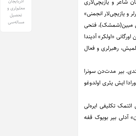
ان شاعر و یازیچی‌لاری
آذربایجان
معلم‌لری و
لر و یازیچی‌لار انجمنی»
تحصیل
مساله‌سی
سین مبین(شمشک)، فتحی
ورگانی «اولکر» آدیندا
لمیش، رهبرلری و فعال
تدی. بیر مدت‌دن سونرا
ورادا ایش یئری اولدوغو
 ائتمک تکلیفی ایره‌لی
ن» آدلی بیر بویوک قفه