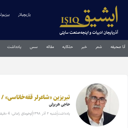
یازیچیلار
بیزیم‌ل
آنا صحیفه
شعر
خبر
حئکایه
مقاله‌
سس
یادداشت
تبریزین «شاعرلر قفه‌خاناسی» /
حاجی هریزلی
یادداشت
شنبه ۲ آذر ۱۳۹۸
اوخوماق زامانی: 4 دقیقه