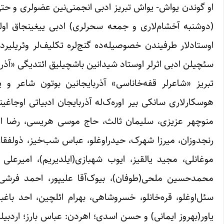
او گوندن یواش- یواش تبریز ادبی انجمنی‌نین عضولری و حتی آ
(دوشنبه آخشام‌لاری و جمعه سحرلری) ادبی ییغینجاق اولورد
اوستادلار طرفیندن خصوصیله‌ده گنج‌لره تکلیف‌لر وئریلیردی،
سئچیلن ادبی اثرلر اوستاد شیدانین باشچیلیق ائتدیگی «آذ
تبریز «شاعرلر قفه‌خاناسی» آذربایجانین بوتون شاعر و یاز
هوسکارلاری سانکی بیر اوره‌ک‌له آذربایجان ادبیاتی اوجا
منوچهر عزیزی، سلیمان ثالث، حاج موسی هریسی، رضا ایت
رنجدوزان، میرزا شهرک، حیدراوغلو، عباس شب‌خیز، ذولفقار 
موغانلی، مجید یالقیز، ایوب شهبازی(ایلدیریم)، امیرع
محمدحسین ملحی(طوفان)، بیوک‌آقا علیپور، احمد فرشی،
سئل‌اوغلو، قره‌خانلو، خسروشاهی، بهرام ائلچین، احد باغ
یاور(بهروز ایمانی) و حسن اسدی؛ اهردن: عباس بارز؛ اردبی