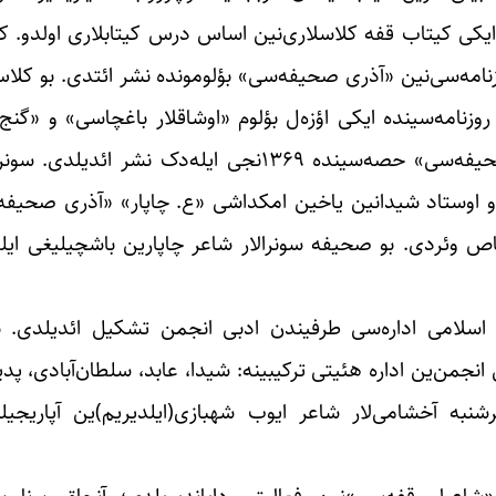
کی کیتاب قفه کلاسلاری‌نین اساس درس کیتابلاری اولدو. کیتاب
زنامه‌سی‌نین «آذری صحیفه‌سی» بؤلومونده نشر ائتدی. بو کلاس‌
زنامه‌سینده ایکی اؤزه‌ل بؤلوم «اوشاقلار باغچاسی» و «گنج‌ل
حاضیرلادیلار. بو ایکی اؤزل بؤلوم بو روزنامه‌نین «آذری صحیفه‌سی» حصه‌سینده 
 و اوستاد شیدانین یاخین امکداشی «ع. چاپار» «آذری صحیفه
تصاص وئردی. بو صحیفه سونرالار شاعر چاپارین باشچیلیغی ای
اد اسلامی اداره‌سی طرفیندن ادبی انجمن تشکیل ائدیلدی. ب
نجمن‌ین اداره هئیتی ترکیبینه: شیدا، عابد، سلطان‌آبادی، پدی
رشنبه آخشامی‌لار شاعر ایوب شهبازی(ایلدیریم)ین آپاریجی
«شاعرلر قفه‌سی»نین فعالیتی دایاندیریلدی؛ آنجاق بونا ب