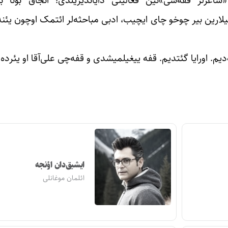
یچیلارین بیر چوخو چای ایچیب، ادبی مباحثه‌لر ائتمک اوچون یئن
یم. اورایا گئتدیم. قفه ییغیلمیشدی و قفه‌چی علی‌آقا او یئرده
ایشیق‌دان اؤنجه
ائلمان موغانلی