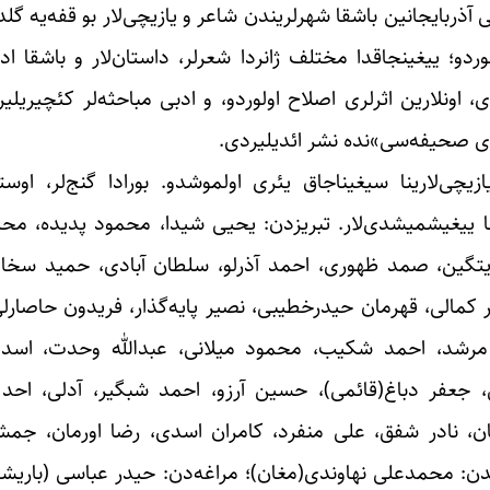
ذربایجانین باشقا شهرلریندن شاعر و یازیچی‌لار بو قفه‌یه گل
و؛ ییغینجاقدا مختلف ژانردا شعرلر، داستان‌لار و باشقا ادبی
 اونلارین اثرلری اصلاح اولوردو، و ادبی مباحثه‌لر کئچیریلی
ری صحیفه‌سی»نده نشر ائدیلیردی.
یچی‌لارینا سیغیناجاق یئری اولموشدو. بورادا گنج‌لر، اوست
غینا ییغیشمیشدی‌لار. تبریزدن: یحیی شیدا، محمود پدیده، م
گین، صمد ظهوری، احمد آذرلو، سلطان آبادی، حمید سخامه
کمالی، قهرمان حیدرخطیبی، نصیر پایه‌گذار، فریدون حاصارلی
لی مرشد، احمد شکیب، محمود میلانی، عبدالله وحدت، اسد آ
 جعفر دباغ(قائمی)، حسین آرزو، احمد شبگیر، آدلی، احد
بان، نادر شفق، علی منفرد، کامران اسدی، رضا اورمان، جمشی
لدن: محمدعلی نهاوندی(مغان)؛ مراغه‌دن: حیدر عباسی (باریشما