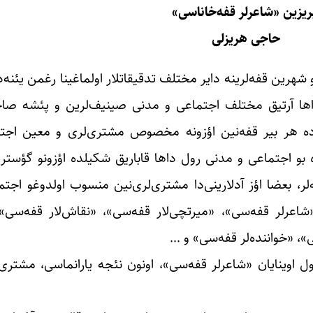
ریزین «شاعرلر قفه‌خاناسی»
حاجی هریزلی
و شهرین قفه‌لرینه دایر مختلف تدقیقاتلار اولماغینا رغمن یئنه
ی داها آرتیق مختلف اجتماعی و مدنی صینیف‌لرین و پئشه صاح
رده هر بیر قفه‌نین اؤزونه مخصوص مشتری‌لری و معین اجت
و اجتماعی و مدنی رول داها قاباریق شکیلده اؤزونو گؤستر
لر، بعضا اؤز آدلارینی‌دا مشتری‌لری‌نین منسوب اولدوغو اج
شاعرلر ‌قفه‌سی»، «میرتچی‌لار قفه‌سی»، «نقاش‌لار قفه‌سی»
»، «خواننده‌لر‌ قفه‌سی» و …
ل اوینایان «شاعرلر قفه‌سی»، اونون نئجه یارانماسی، مشتری‌ل