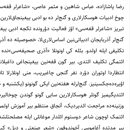
رضا پاشازاده، عباس شاهین و مثمر عاصی، «شاعرلر قفه‌سی»نی
چوخ ادبیات هوسکارلاری و گنج‌لر ده بو ادبی ییغینجاق‌لارین 
تبریز «شاعرلر قفه‌سی» اؤز فعالیت دؤرونده تکجه ادبی ییغ
گنج‌لر آذربایجان ادبیاتی‌نین اساس‌لاری‌لا، خصوصیله ده آذر
تکلیفی ایله اولدو. بئله کی اونونلا «آذری صحیفه‌سی»‌نده
ائتمگی تکلیف ائتدی. بیر گون قفه‌نین ییغینجاغی داغیلان
انتظاردا اوتوران دؤرد نفر گنجی چاغیریب، منی اونلارلا ت
اؤیره‌ده‌جکسینیز. گنج‌لرله هفته‌نین ایکی گونونو (یکشنبه 
ائتدیگیمیز گونلر هوسکارلارین سایی گونو گوندن چوخالیر
وزنینه‌ده مراجعت ائدیردیک، آنجاق منتظم بیر آموزش اولمورد
ائتمک اوچون شاعر دوستوم ائلدار موغانلی ایله مصلحتلشدیم
بیر مدتده آغاموسی آخوندوفون «شعر صنعتی و دیل» کیتابین