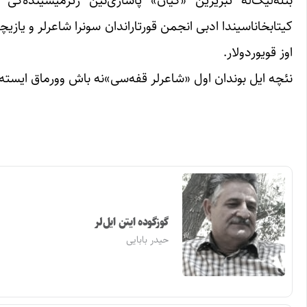
کیتابخاناسیندا ادبی انجمن قورتاراندان سونرا شاعرلر و یاز
اوز قویوردولار.
نئچه ایل بوندان اول «شاعرلر قفه‌سی»نه باش وورماق ایسته‌د
گوزگوده ایتن ایل‌لر
حیدر بابایی