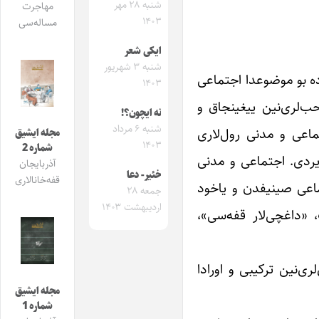
شنبه ۲۸ مهر
مهاجرت
۱۴۰۳
مساله‌سی
ایکی شعر
شنبه ۳ شهریور
‌ده بو موضوعدا اجتماعی
۱۴۰۳
ب‌لری‌نین ییغینجاق و
نه ایچون؟!
شنبه ۶ مرداد
ماعی و مدنی رول‌لاری
مجله ایشیق
۱۴۰۳
شماره 2
یردی. اجتماعی و مدنی
آذربایجان
خئیر- دعا
قفه‌خانالاری
تماعی صینیفدن و یاخود
جمعه ۲۸
اردیبهشت ۱۴۰۳
، «داغچی‌لار قفه‌سی»،
ری‌نین ترکیبی و اورادا
مجله ایشیق
شماره 1