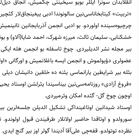
انقلابدان سونرا ایللر بویو سیخینتی چکمیش، آنجاق دیل‌لر
«تربیت» کیتابخاناسی‌نین سالونوندا ادبی ییغینجاق‌لار کئچیریر
چرچیوه‌سینده اولوردو. بو ادبی انجمن آذربایجانین تان
خشکنابی، سلیمان ثالث، میرزه شهرک، احمد شایا(آلاو) و بون
بیر مجله نشر ائدیلیردی. چوخ تاسفله بو انجمن هله ایکی
عضولری دؤیولموش و انجمن ایسه باغلانمیش و اورگانی «اول
بئله بیر شرایطین یارانماسی یئنه ده خلقین دانیشان دیلی ا
«فروغ آزادی» روزنامه‌سی‌نین بیناسیندا یئرلشن اوستاد یحیی
اوچون چوخ گل- گئده امکان وئرمیردی.
اوستاد شیدانین اوتاغینداکی تشکیل ائدیلن جلسه‌لرین بیر
سورولدو و اوتاقدا حاضیر اولانلار طرفیندن قبول اولوندو. 
نظرده توتولدو. قفه‌چی علی‌آقا آدیندا گولر اوز بیر گنج ایدی.