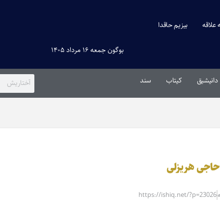
ه علاقه
بیزیم حاقدا
بوگون جمعه ۱۶ مرداد ۱۴۰۵
دانیشیق
کیتاب
سند
 حاجی هریزلی
https://ishiq.net/?p=23026