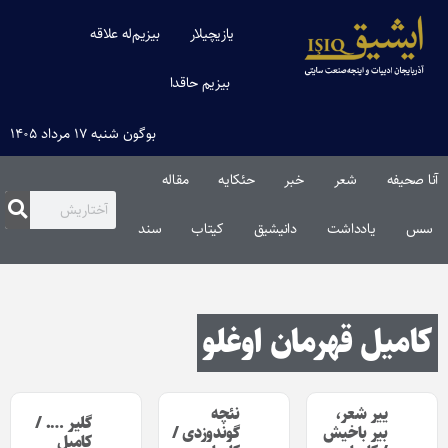
یازیچیلار
بیزیم‌له علاقه
بیزیم حاقدا
بوگون شنبه ۱۷ مرداد ۱۴۰۵
آنا صحیفه
شعر
خبر
حئکایه
مقاله‌
سس
یادداشت
دانیشیق
کیتاب
سند
کامیل قهرمان اوغلو
ییر شعر،
نئچه
گلیر …. /
بیر باخیش
گوندوزدی /
کامیل