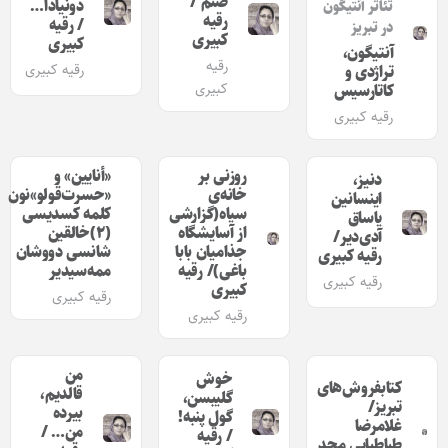
صنم /
دونیادا…
تئاتر آنتیگون
رقیه
/ رقیه
در تبریز
کبیری
کبیری
آنتیگون،
رقیه
رقیه کبیری
تراژدی و
کبیری
کاتارسیس
رقیه کبیری
روزنی بر
«أنایین» و
دنیز،
خا‌نه‌ی
«حسرت‌قولو»نون
اینسانین
سیا‌ه(گزارشی
کلمه کسدیسی
یاساق
از آسایشگاه
(۲)خالقین
آدی‌دیر/
جذامیان بابا
شانسی دووشان
رقیه کبیری
باغی)/ رقیه
ممه‌سیدیر
رقیه کبیری
کبیری
رقیه کبیری
رقیه کبیری
من
خوش
کتابفروش‌های
قالدیم،
گلیبسن،
تبریز/
بیرده
گول پنبه!
غلامرضا
من… /
/ رقیه
طباطبایی مجد