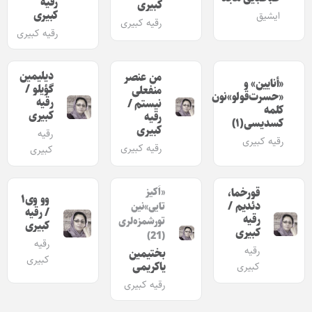
رقیه
کبیری
کبیری
ایشیق
رقیه کبیری
رقیه کبیری
دیلیمین
من عنصر
«أنایین» و
گؤیلو /
منفعلی
«حسرت‌قولو»نون
رقیه
نیستم /
کلمه
کبیری
رقیه
کسدیسی(۱)
کبیری
رقیه
رقیه کبیری
رقیه کبیری
کبیری
قورخما،
«اَکیز
وو وی۱
دئدیم /
تایی»نین
/ رقیه
رقیه
تورشمزه‌لری
کبیری
کبیری
(21)
رقیه
رقیه
بختیمین
کبیری
یاکریمی
کبیری
رقیه کبیری