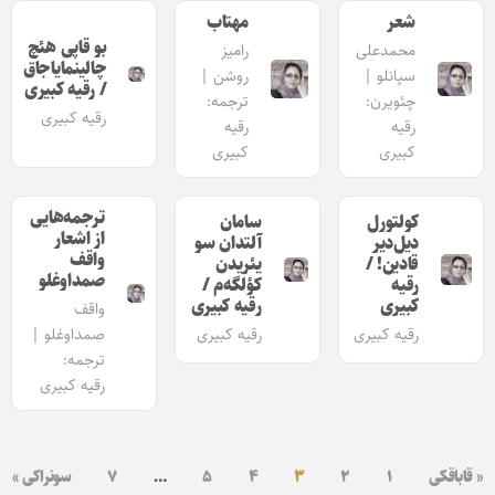
شعر
مهتاب
بو قاپی هئچ
محمدعلی
رامیز
چالینمایاجاق
سپانلو |
روشن |
/ رقیه کبیری
چئویرن:
ترجمه:
رقیه کبیری
رقیه
رقیه
کبیری
کبیری
ترجمه‌هایی
کولتورل
سامان
از اشعار
دیل‌دیر
آلتدان سو
واقف
قادین! /
یئریدن
صمد‌اوغلو
رقیه
کؤلگه‌م /
کبیری
رقیه کبیری
واقف
رقیه کبیری
رقیه کبیری
صمد‌اوغلو |
ترجمه:
رقیه کبیری
« قاباقکی
۱
۲
۳
۴
۵
…
۷
سونراکی »