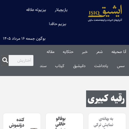
یازیچیلار
بیزیم‌له علاقه
بیزیم حاقدا
بوگون جمعه ۱۶ مرداد ۱۴۰۵
آنا صحیفه
شعر
خبر
حئکایه
مقاله‌
سس
یادداشت
دانیشیق
کیتاب
سند
رقیه کبیری
بوفالو
به بهانه‌ی
کنده
خاللی
دؤنموش
نمایش ترکی