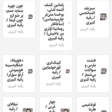
زامانین کشف
چون چهره
سیزیف
ائتمه لذتی،
بنماید صنم،
افسانه‌سی
یوخسا متن‌لر
پر شو ازو
/ رقیه
چارپیشماسی؟
چون آینه! /
کبیری
(ساعاتلار
رقیه کبیری
روْمانینا اؤتری
رقیه کبیری
رقیه کبیری
بیر باخیش) /
رقیه کبیری
رقیه کبیری
هشت
«هوْپبانا»
کپنک‌لری
مارس و
حئکایه‌سینه
قوْرخوتمایین
سوالات
هوْپموش
/ رقیه
بی‌شمار /
آرقوْ سؤزلر/
کبیری
رقیه کبیری
رقیه کبیری
رقیه کبیری
رقیه کبیری
رقیه کبیری
چهارِ
نیقالای
قولاغیمی
غربی /
/ رقیه
هاردا
رقیه