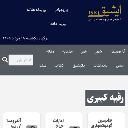
یازیچیلار
بیزیم‌له علاقه
بیزیم حاقدا
بوگون یکشنبه ۱۸ مرداد ۱۴۰۵
آنا صحیفه
شعر
خبر
حئکایه
مقاله‌
سس
یادداشت
دانیشیق
کیتاب
سند
رقیه کبیری
بطنیمین
امارات
آندرومدا
گودوکچولری
چوخ
/ رقیه