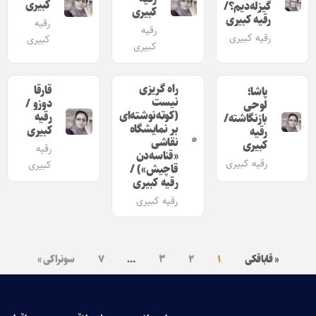
کبیری
گیزله‌دیم؟/
کبیری
رقیه کبیری
رقیه
رقیه
رقیه کبیری
کبیری
کبیری
راه گریزی
قارقا
پاشا؛
نیست
دوزو /
لوحی
(کوته‌نوشته‌ای
رقیه
بازنگاشته/
بر نمایشگاه
کبیری
رقیه
نقاشی
کبیری
رقیه
«قناسه‌دن
رقیه کبیری
کبیری
قاچیش») /
رقیه کبیری
رقیه کبیری
« قاباقکی
۱
۲
۳
…
۷
سونراکی »