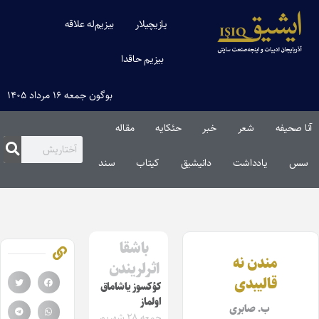
یازیچیلار
بیزیم‌له علاقه
بیزیم حاقدا
بوگون جمعه ۱۶ مرداد ۱۴۰۵
آنا صحیفه
شعر
خبر
حئکایه
مقاله‌
سس
یادداشت
دانیشیق
کیتاب
سند
باشقا
مندن نه
اثرلریندن
قالیبدی
کؤکسوز یاشاماق
اولماز
ب. صابری
جمعه ۲۸ شهریور