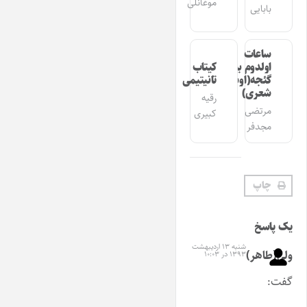
موغانلی
بابایی
ساعات
اولدوم بیر
کیتاب
گئجه(اوشاق
تانیتیمی
شعری)
رقیه
مرتضی
کبیری
مجدفر
چاپ
یک پاسخ
شنبه ۱۳ اردیبهشت
ولی(طاهر)
۱۳۹۳ در ۱۰:۰۳
گفت: