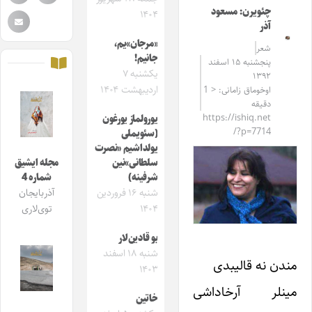
چئویرن: مسعود
۱۴۰۴
آذر
«مرجان»یم،
شعر
جانیم!
پنجشنبه ۱۵ اسفند
یکشنبه ۷
۱۳۹۲
اردیبهشت ۱۴۰۴
اوخوماق زامانی: < 1
دقیقه
https://ishiq.net
یورولماز یورغون
/?p=7714
(سئویملی
یولداشیم «نصرت
سلطانی»نین
مجله ایشیق
شرفینه)
شماره 4
شنبه ۱۶ فروردین
آذربایجان
۱۴۰۴
توی‌لاری
بو قادین‌لار
شنبه ۱۸ اسفند
مندن نه قالیبدی
۱۴۰۳
مینلر آرخاداشی
خاتین