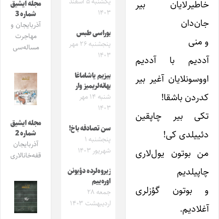
یکشنبه ۵ اسفند
خاطیرلایان بیر
مجله ایشیق
۱۴۰۳
شماره 3
جان‌دان
آذربایجان و
بوراسی طبس
مهاجرت
و منی
پنجشنبه ۲۶ مهر
مساله‌سی
۱۴۰۳
آددیم با آددیم
بیزیم یاشاماغا
اووسونلایان آغیر بیر
بهانه‌لریمیز وار
کدردن باشقا!
شنبه ۱۴ مهر
۱۴۰۳
تکی بیر چاپقین
مجله ایشیق
سن تصادفه باخ!
دئییلدی کی!
شماره 2
پنجشنبه ۱
آذربایجان
شهریور ۱۴۰۳
من بوتون یول‌لاری
قفه‌خانالاری
چاپیلدیم
زیروه‌لرده دؤیونن
اوره‌ییم
و بوتون گؤزلری
جمعه ۲۸
اردیبهشت ۱۴۰۳
آغلادیم.