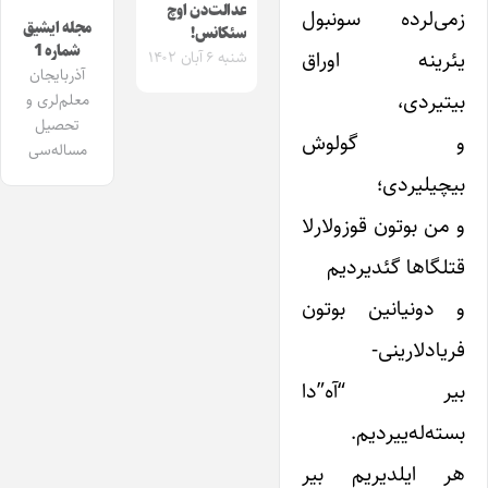
عدالت‌دن اوچ
زمی‌لرده سونبول
مجله ایشیق
سئکانس!
شماره 1
یئرینه اوراق
شنبه ۶ آبان ۱۴۰۲
آذربایجان
بیتیردی،
معلم‌لری و
تحصیل
و گولوش
مساله‌سی
بیچیلیردی؛
و من بوتون قوزولارلا
قتلگاها گئدیردیم
و دونیانین بوتون
فریادلارینی-
بیر “آه”دا
بسته‌له‌ییردیم.
هر ایلدیریم بیر