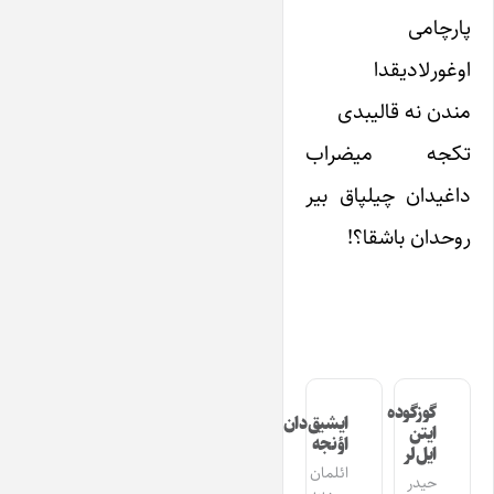
پارچامی
اوغورلادیقدا
مندن نه قالیبدی
تکجه میضراب
داغیدان چیلپاق بیر
روحدان باشقا؟!
گوزگوده
ایشیق‌دان
ایتن
اؤنجه
ایل‌لر
ائلمان
حیدر