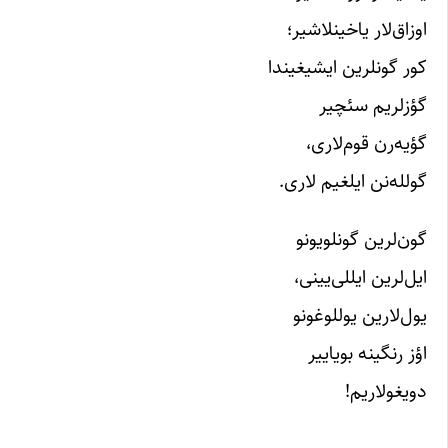
اوزاق‌لار یاخینلاشیر؛
کور گونلرین ایشیغیندا
گؤزلریم سئچیر
گؤیه‌رن قوم‌لاری،
گولله‌نن ایلغیم لاری.
گون‌لرین گونلویونو
ایل‌لرین ایللی‌یینی،
یول‌لارین یوللوغونو
اؤز رنگینه بویاییر
دویغولاریم!