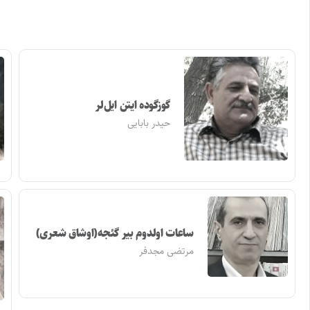
گوزگوده ایتن ایل‌لر
حیدر بابایی
ساعات اولدوم بیر گئجه(اوشاق شعری)
مرتضی مجدفر