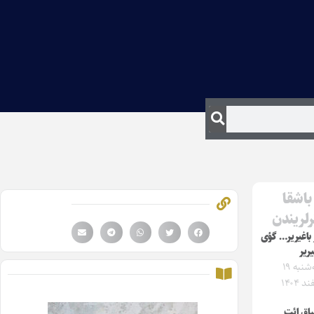
باشقا
رلریندن
 باغیریر… گؤی
یریر
سه‌شنبه ۱۹
د ۱۴۰۴
اق ائت