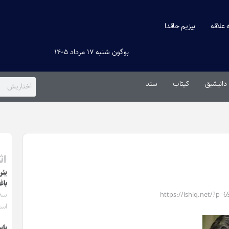
ه علاقه
بیزیم حاقدا
بوگون شنبه ۱۷ مرداد ۱۴۰۵
دانیشیق
کیتاب
سند
اث
یئر
باغ
https://ishiq.net/?p=6
اسفن
یاس