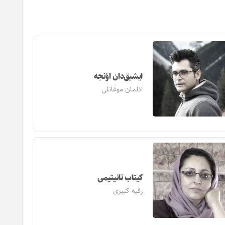
ایشیق‌دان اؤنجه
ائلمان موغانلی
کیتاب تانیتیمی
رقیه کبیری