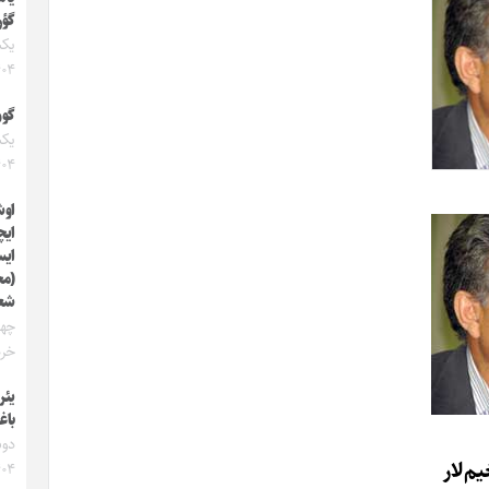
گؤر
۴۰۴
گون
۴۰۴
اوش
ایچ
ایس
(مح
شعر
خرداد
یئر
باغ
یم‌لار
۴۰۴