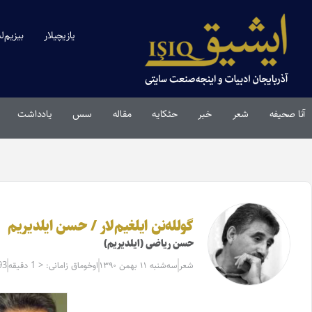
یازیچیلار
بیزیم‌ل
آنا صحیفه
شعر
خبر
حئکایه
مقاله‌
سس
یادداشت
گولله‌نن ایلغیم‌لار / حسن ایلدیریم
حسن ریاضی (ایلدیریم)
شعر
سه‌شنبه ۱۱ بهمن ۱۳۹۰
اوخوماق زامانی: < 1 دقیقه
93