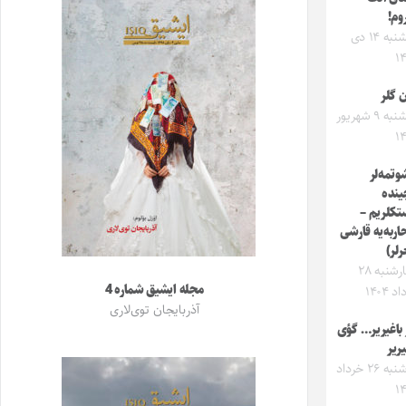
وم!
یکشنبه ۱۴ دی
۱
 گلر
یکشنبه ۹ شهریور
۱
وتمه‌لر
ینده
تکلریم –
اربه‌یه قارشی
لر)
چهارشنبه ۲۸
مجله ایشیق شماره 4
 ۱۴۰۴
آذربایجان توی‌لاری
 باغیریر… گؤی
یریر
دوشنبه ۲۶ خرداد
۱