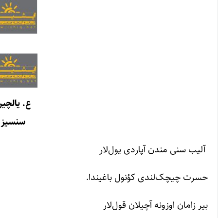
ع. یالچی
سنسیز
آلیب سنی مندن آپاردی یول‌لار
حسرت چیچک‌لندی کؤنول باغیندا.
بیر زامان اوزونه آچیلان قول‌لار