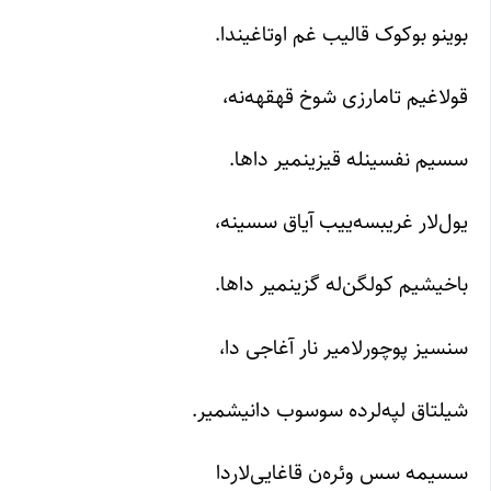
بوینو بوکوک قالیب غم اوتاغیندا.
قولاغیم تامارزی شوخ قهقهه‌نه،
سسیم نفسینله قیزینمیر داها.
یول‌لار غریبسه‌ییب آیاق سسینه،
باخیشیم کولگن‌له گزینمیر داها.
سنسیز پوچورلامیر نار آغاجی دا،
شیلتاق لپه‌لرده سوسوب دانیشمیر.
سسیمه سس وئره‌ن قاغایی‌لاردا