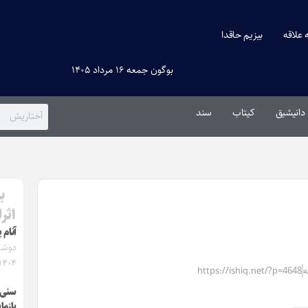
ه علاقه
بیزیم حاقدا
بوگون جمعه ۱۶ مرداد ۱۴۰۵
دانیشیق
کیتاب
سند
ب
اثر
آنام 
۱۴۰۴
https://ishiq.net/?p=4648
سنی ا
یازما