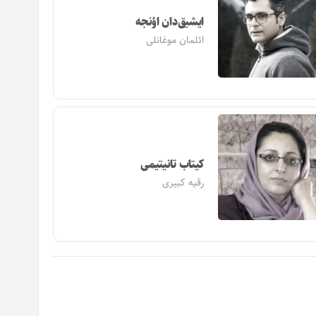
ایشیق‌دان اؤنجه
ائلمان موغانلی
کیتاب تانیتیمی
رقیه کبیری