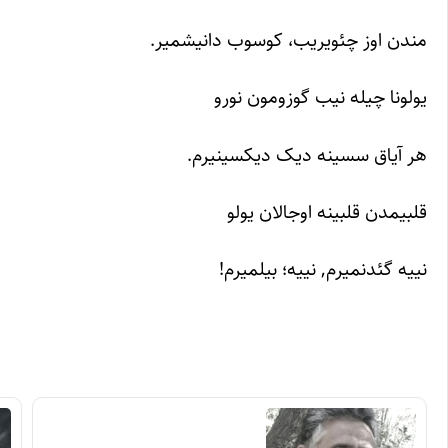
مندن اوز چئویریب، کوسوب دانیشمیر.
یولونا چیله نیب گوزومون نورو
هر آیاق سسینه دیک دیکسینیرم.
قلبیمدن قلبینه اوجالان یولو
نییه گئدنمیرم, نییه؛ بیلمیرم!