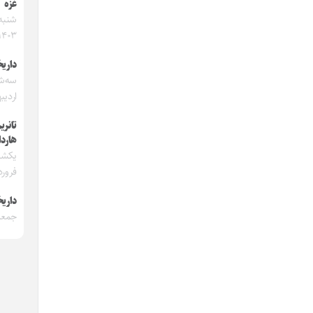
غزه
۱۴۰۳
داریخ
اردیبه
تانری
هارد
فروردین
داریخ
جمعه ۱ دی ۲