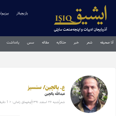
یازیچیلار
بیزیم‌ل
آنا صحیفه
شعر
خبر
حئکایه
مقاله‌
سس
یادداشت
ع. یالچین/ سنسیز
عبدالله یالچین
شعر
شنبه ۲۶ اسفند ۱۳۹۱
اوخوماق زامانی: < 1 دقیقه