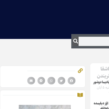
اشقا
لریندن
یادیما دوشور
دوشنبه ۵ آبان
ؤز دیلیمده
یاجاغام