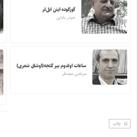
گوزگوده ایتن ایل‌لر
حیدر بابایی
ساعات اولدوم بیر گئجه(اوشاق شعری)
مرتضی مجدفر
چاپ