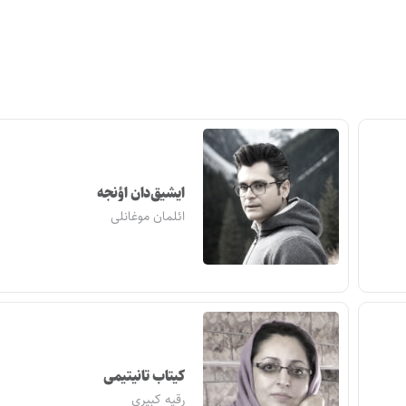
ایشیق‌دان اؤنجه
ائلمان موغانلی
کیتاب تانیتیمی
رقیه کبیری