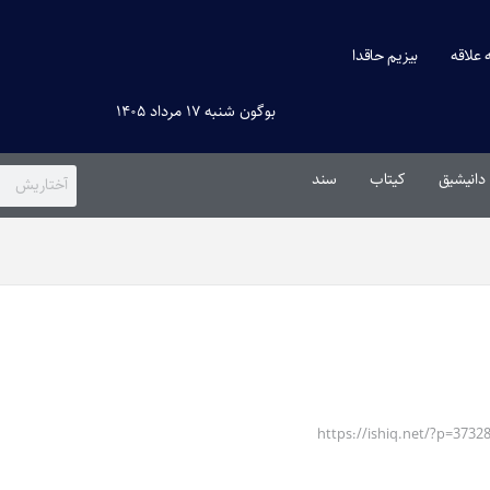
ه علاقه
بیزیم حاقدا
بوگون شنبه ۱۷ مرداد ۱۴۰۵
دانیشیق
کیتاب
سند
https://ishiq.net/?p=3732