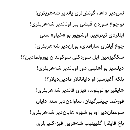
بَس‌دیر داها‌، گونَش‌لری یاندیر شه‌هر‌یئری!
بو چوخ سوره‌ن قیشی بیر اوتاندیر شه‌هر‌یئری!
ایللردی تیتره‌ییر، اوشویور بو «خیاو» سنی
چوخ آیلاری سازاقدی، بوران‌دیر شه‌هر‌یئری!
سکگیز‌مین ایل سوره‌کلی سوکوتدان یورولمادین؟!
دیلسیز بو اَهلینی دور اویاندیر شه‌هر‌یئری!
بلکه آغیزسیز او دایانانلار قادین‌دیلار؟!
هایقیر بو توپلوما، قیزی قاندیر شه‌هر‌یئری!
قورخما چیغیرگینان، ساوالان‌دیر سنه دایاق
سولطان‌دیر او، بو شهره هایان‌دیر شه‌هر‌یئری!
باخ قاپقارا گئیینیب شه‌هرین قیز-گلین‌لری