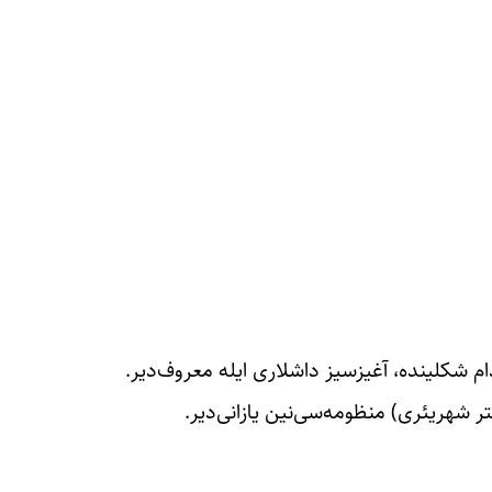
 شهریئری) منظومه‌سی‌نین یازانی‌دیر.