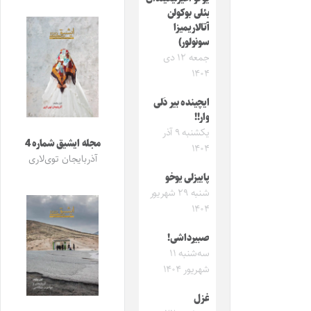
بئلی بوکولن
آتالاریمیزا
سونولور)
جمعه ۱۲ دی
۱۴۰۴
ایچینده بیر دَلی
وار!!
یکشنبه ۹ آذر
مجله ایشیق شماره 4
۱۴۰۴
آذربایجان توی‌لاری
پاییزلی یوخو
شنبه ۲۹ شهریور
۱۴۰۴
صبیرداشی!
سه‌شنبه ۱۱
شهریور ۱۴۰۴
غزل