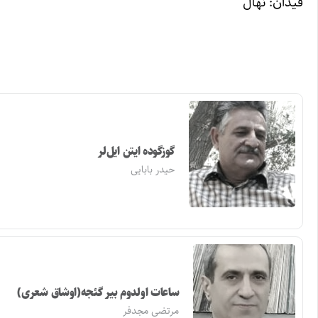
فیدان: نهال
گوزگوده ایتن ایل‌لر
حیدر بابایی
ساعات اولدوم بیر گئجه(اوشاق شعری)
مرتضی مجدفر