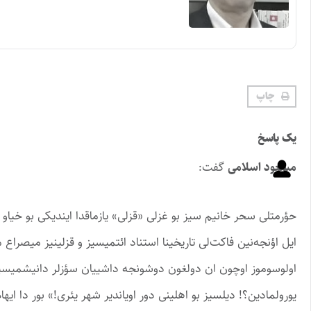
چاپ
یک پاسخ
مسعود اسلامی
گفت:
حؤرمتلی سحر خانیم سیز بو غزلی «قزلی» یازماقدا ایندیکی بو خیاو ش
ایل اؤنجه‌نین فاکت‌لی تاریخینا استناد ائتمیسیز و قزلینیز میصراع م
اولوسوموز اوچون ان دولغون دوشونجه داشییان سؤزلر دانیشمیسیز ا
یورولمادین؟! دیلسیز بو اهلینی دور اویاندیر شهر یئری!» بور دا ایه