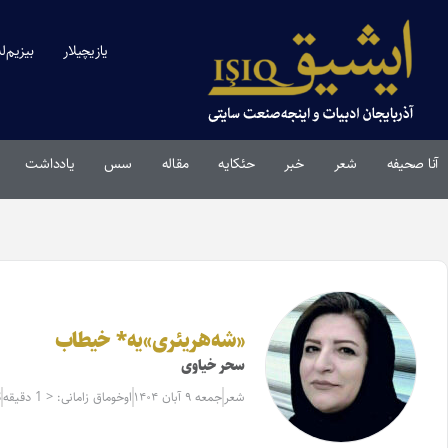
یازیچیلار
بیزیم‌ل
آنا صحیفه
شعر
خبر
حئکایه
مقاله‌
سس
یادداشت
«شه‌هر‌یئری»‌یه* خیطاب
سحر خیاوی
شعر
جمعه ۹ آبان ۱۴۰۴
اوخوماق زامانی: < 1 دقیقه
8