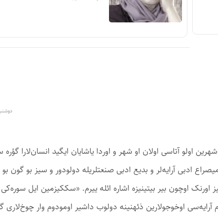
دوشنبه ۱۲ آبان ۱۴۰۴ در
هرین اولو آتاسی اولان او شهر و اوردا یاشایان ایگید انسان‌لارا گؤره
یصراع ادبی آرایه‌لر و بدیع ادبی صنعتلریله دولودور و سیز بو گون بو ق
ورنک اوچون بیر بیتینیزه اشاره ائله ییرم. «سککیزمین ایل سوره‌کی
ام آرایه‌سی اوخوجولارین ذئهنینه دولوب داشیر اومودوم وار چوخ‌لاری گ