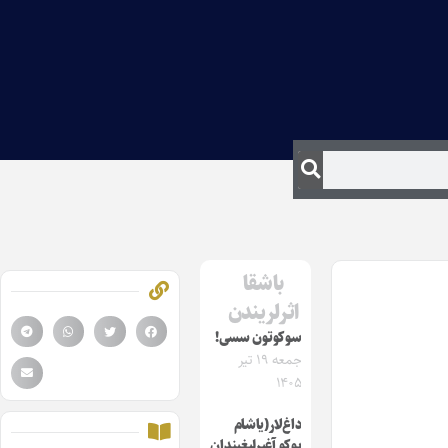
باشقا
اثرلریندن
سوکوتون سسی!
جمعه ۱۹ تیر
۱۴۰۵
داغ‌لار(یاشام
یوکو آغیرلیغیندان