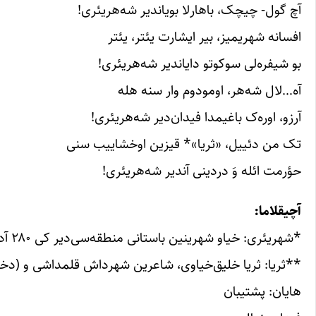
آچ گول- چیچک، باهارلا بویاندیر شه‌هر‌یئری!
افسانه شهریمیز، بیر ایشارت یئتر، یئتر
بو شیفره‌لی سوکوتو دایاندیر شه‌هر‌یئری!
آه…لال شه‌هر، اومودوم وار سنه هله
آرزو، اوره‌ک باغیمدا فیدان‌دیر شه‌هر‌یئری!
تک من دئییل، «ثریا»* قیزین اوخشاییب سنی
حؤرمت ائله وَ دردینی آندیر شه‌هر‌یئری!
آچیقلاما:
*شهریئری: خیاو شهرینین باستانی منطقه‌سی‌دیر کی ۲۸۰ آدام شکلینده، آغیزسیز داشلاری ایله معروف‌دیر.
**‌ثریا: ثریا خلیق‌خیاوی، شاعرین شهرداش قلمداشی و (دختر
هایان: پشتیبان