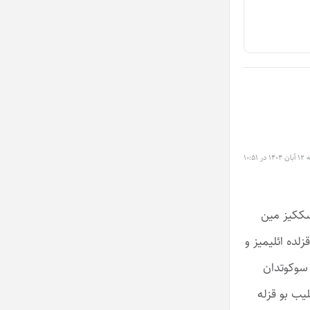
 ۱۰:۵۱
 سککیز مین
زلده ائلیمیز و
 سوکوتدان
لیب بو قزله