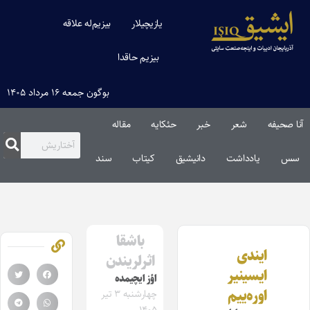
یازیچیلار
بیزیم‌له علاقه
بیزیم حاقدا
بوگون جمعه ۱۶ مرداد ۱۴۰۵
آنا صحیفه
شعر
خبر
حئکایه
مقاله‌
سس
یادداشت
دانیشیق
کیتاب
سند
باشقا
ایندی
اثرلریندن
ایسینیر
اؤز ایچیمده
اوره‌ییم
چهارشنبه ۳ تیر