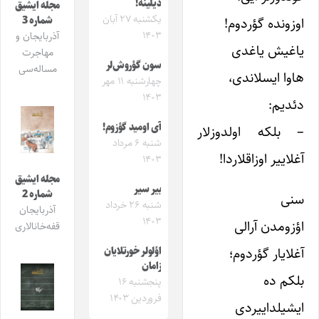
دیلینه!
مجله ایشیق
یکشنبه ۲۷ آبان
شماره 3
اوزونده گؤردوم!
۱۴۰۳
آذربایجان و
یاغیش یاغدی
مهاجرت
سون گؤروش‌لر
مساله‌سی
هاوا ایسلاندی،
چهارشنبه ۱۱ مهر
۱۴۰۳
دئدیم:
آی اومید گؤزوم!
– بلکه اولدوزلار
شنبه ۶ مرداد
آغلاییر اوزاقلاردا!
۱۴۰۳
مجله ایشیق
بیر سیر
شماره 2
سنی
شنبه ۲۶ خرداد
آذربایجان
۱۴۰۳
اؤزومدن آرالی
قفه‌خانالاری
آغلایار گؤردوم؛
اؤلولر خورتلایان
زامان
بلکم ده
پنجشنبه ۱۶
فروردین ۱۴۰۳
ایشیلداییردی