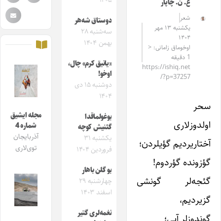
۱۴۰۵
ع. ن. چاپار
شعر
دوستاق شه‌هر
یکشنبه ۱۳ مهر
سه‌شنبه ۲۸
۱۴۰۴
بهمن ۱۴۰۴
اوخوماق زامانی: <
1 دقیقه
«یانیق کرم» چال،
https://ishiq.net
اوخو!
/?p=37257
دوشنبه ۱۵ دی
۱۴۰۴
سحر
مجله ایشیق
بوغولماقدا
اولدوزلاری
شماره 4
گئنیش کوچه
آذربایجان
یکشنبه ۳۱
آختاریردیم گؤیلردن؛
توی‌لاری
فروردین ۱۴۰۴
گؤزونده گؤردوم!
بو گلن باهار
گئجه‌لر گونشی
چهارشنبه ۲۹
اسفند ۱۴۰۳
گزیردیم،
نغمه‌لری گتیر
گوندوزلر آیی؛