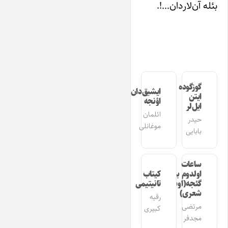
بئله آن‌لاردان…!.
گوزگوده
ایشیق‌دان
ایتن
اؤنجه
ایل‌لر
ائلمان
حیدر
موغانلی
بابایی
ساعات
اولدوم بیر
کیتاب
گئجه(اوشاق
تانیتیمی
شعری)
رقیه
مرتضی
کبیری
مجدفر