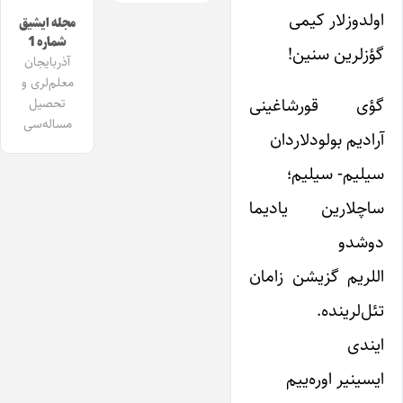
اولدوزلار کیمی
مجله ایشیق
شماره 1
گؤزلرین سنین!
آذربایجان
معلم‌لری و
گؤی قورشاغینی
تحصیل
مساله‌سی
آرادیم بولودلاردان
سیلیم- سیلیم؛
ساچلارین یادیما
دوشدو
اللریم گزیشن زامان
تئل‌لرینده.
ایندی
ایسینیر اوره‌ییم