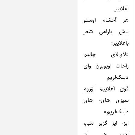
آغلاییر
هر آخشام اوستو
یاش یارامی شعر
باغلاییر:
«لای‌لای چالیم
راحات اویویون وای
دیلک‌لریم
قوی آغلاییم اؤزوم
سیزی های- های
دیلک‌لریم»
ایز- ایز گزیر منی،
آدیم هر آن