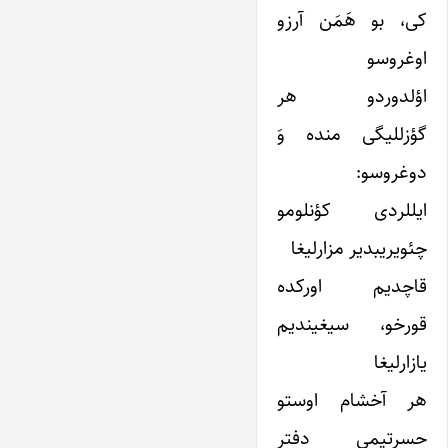
کی، بو هَمَن آرزو
اوغروسو
اؤلدوردو هر
گؤزللیگی منده وَ
دوغروسو:
ایللردی کؤنلومو
چئویریبدیر مزارلیغا
قاچدیم اورکده
قورخو، سیغیندیم
یازارلیغا
هر آخشام اوستو
حسرتیمی دفتر