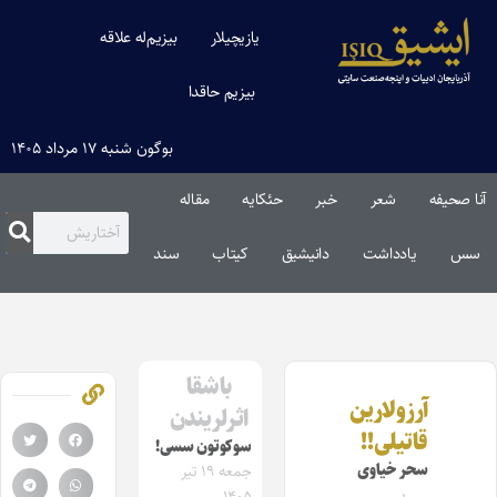
یازیچیلار
بیزیم‌له علاقه
بیزیم حاقدا
بوگون شنبه ۱۷ مرداد ۱۴۰۵
آنا صحیفه
شعر
خبر
حئکایه
مقاله‌
سس
یادداشت
دانیشیق
کیتاب
سند
باشقا
آرزولارین
اثرلریندن
قاتیلی!!
سوکوتون سسی!
سحر خیاوی
جمعه ۱۹ تیر