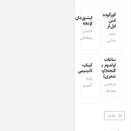
گوزگوده
ایشیق‌دان
ایتن
اؤنجه
ایل‌لر
ائلمان
حیدر
موغانلی
بابایی
ساعات
اولدوم بیر
کیتاب
گئجه(اوشاق
تانیتیمی
شعری)
رقیه
مرتضی
کبیری
مجدفر
چاپ