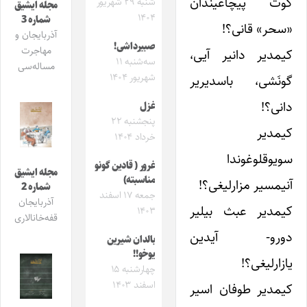
کوت پیچاغیندان
شنبه ۲۹ شهریور
مجله ایشیق
۱۴۰۴
شماره 3
«سحر» قانی؟!
آذربایجان و
صبیرداشی!
مهاجرت
کیمدیر دانیر آیی،
سه‌شنبه ۱۱
مساله‌سی
شهریور ۱۴۰۴
گونَشی، باسدیریر
دانی؟!
غزل
پنجشنبه ۲۲
کیمدیر
خرداد ۱۴۰۴
سویوقلوغوندا
غرور ( قادین گونو
مجله ایشیق
مناسبته)
آنیمسیر مزارلیغی؟!
شماره 2
جمعه ۱۷ اسفند
آذربایجان
کیمدیر عبث بیلیر
۱۴۰۳
قفه‌خانالاری
دورو- آیدین
بالدان شیرین
یوخو!!
یازارلیغی؟!
چهارشنبه ۱۵
اسفند ۱۴۰۳
کیمدیر طوفان اسیر