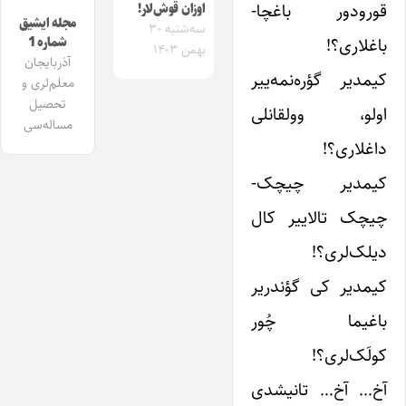
قورودور باغچا-
اوزان قوش‌‌لار!
مجله ایشیق
سه‌شنبه ۳۰
باغلاری؟!
شماره 1
بهمن ۱۴۰۳
آذربایجان
کیمدیر گؤره‌نمه‌ییر
معلم‌لری و
تحصیل
اولو، وولقانلی
مساله‌سی
داغلاری؟!
کیمدیر چیچک-
چیچک تالاییر کال
دیلک‌لری؟!
کیمدیر کی گؤندریر
باغیما چُور
کولَک‌لری؟!
آخ… آخ… تانیشدی