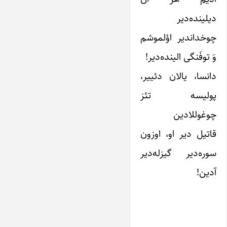
دیلینده‌دیر
چوخداندیر اؤلموشم
وَ توفَنگی الینده‌دیر!
دانسا، یالان دئییر،
پولیسه تئز
چوغوللادین
قاتیل دیر او، اوزون
سوره‌دیر گیزله‌دیر
آدین!