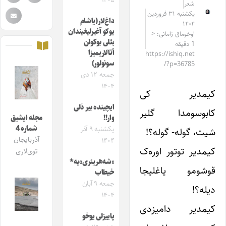
۱۴۰۵
شعر
یکشنبه ۳۱ فروردین
داغ‌لار(یاشام
۱۴۰۴
یوکو آغیرلیغیندان
اوخوماق زامانی: <
بئلی بوکولن
1 دقیقه
آتالاریمیزا
https://ishiq.net
سونولور)
/?p=36785
جمعه ۱۲ دی
۱۴۰۴
کیمدیر کی
ایچینده بیر دَلی
کابوسومدا گلیر
وار!!
مجله ایشیق
شماره 4
یکشنبه ۹ آذر
شیت، گوله- گوله؟!
آذربایجان
۱۴۰۴
کیمدیر توتور اوره‌ک
توی‌لاری
«شه‌هر‌یئری»‌یه*
قوشومو یاغلیجا
خیطاب
جمعه ۹ آبان
دیله؟!
۱۴۰۴
کیمدیر دامیزدی
پاییزلی یوخو