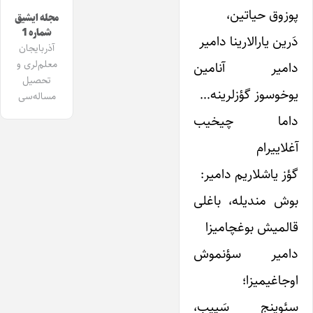
پوزوق حیاتین،
مجله ایشیق
شماره 1
دَرین یارالارینا دامیر
آذربایجان
معلم‌لری و
دامیر آنامین
تحصیل
یوخوسوز گؤزلرینه…
مساله‌سی
داما چیخیب
آغلاییرام
گؤز یاشلاریم دامیر:
بوش مندیله، باغلی
قالمیش بوغچامیزا
دامیر سؤنموش
اوجاغیمیزا؛
سئوینج سَپیب،