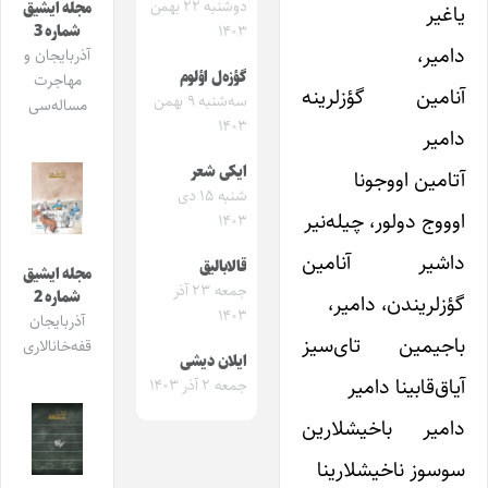
دوشنبه ۲۲ بهمن
مجله ایشیق
یاغیر
شماره 3
۱۴۰۳
دامیر،
آذربایجان و
گؤزه‌ل اؤلوم
مهاجرت
آنامین گؤزلرینه
سه‌شنبه ۹ بهمن
مساله‌سی
۱۴۰۳
دامیر
ایکی شعر
آتامین اووجونا
شنبه ۱۵ دی
اوووج دولور، چیله‌نیر
۱۴۰۳
داشیر آنامین
قالابالیق
مجله ایشیق
جمعه ۲۳ آذر
شماره 2
گؤزلریند‌ن، دامیر،
۱۴۰۳
آذربایجان
باجیمین تای‌سیز
قفه‌خانالاری
ایلان دیشی
آیاق‌قابینا دامیر
جمعه ۲ آذر ۱۴۰۳
دامیر باخیشلارین
سوسوز ناخیشلارینا