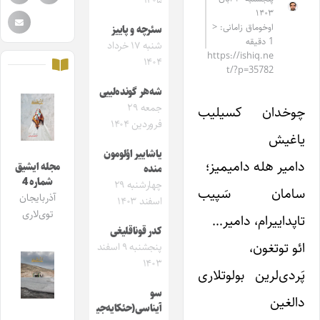
۱۴۰۵
۱۴۰۳
اوخوماق زامانی: <
سئرچه و پاییز
1 دقیقه
شنبه ۱۷ خرداد
https://ishiq.ne
۱۴۰۴
t/?p=35782
شه‌هر گونده‌لییی
جمعه ۲۹
چوخدان کسیلیب
فروردین ۱۴۰۴
یاغیش
یاشاییر اؤلومون
دامیر هله دامیمیز؛
مجله ایشیق
منده
شماره 4
چهارشنبه ۲۹
سامان سَپیب
آذربایجان
اسفند ۱۴۰۳
توی‌لاری
تاپداییرام، دامیر…
کد‌ر قوناقلیغی
ائو توتغون،
پنجشنبه ۹ اسفند
۱۴۰۳
پَردی‌لرین بولوتلاری
سو
دالغین
آیناسی(حئکایه‌جیک)