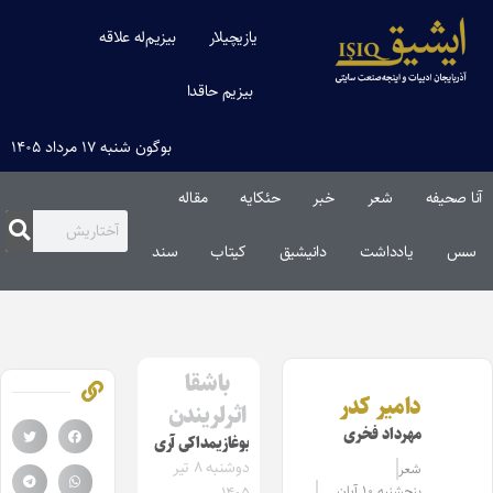
یازیچیلار
بیزیم‌له علاقه
بیزیم حاقدا
بوگون شنبه ۱۷ مرداد ۱۴۰۵
آنا صحیفه
شعر
خبر
حئکایه
مقاله‌
سس
یادداشت
دانیشیق
کیتاب
سند
باشقا
دامیر کدر
اثرلریندن
مهرداد فخری
بوغازیمداکی آری
دوشنبه ۸ تیر
شعر
پنجشنبه ۱۰ آبان