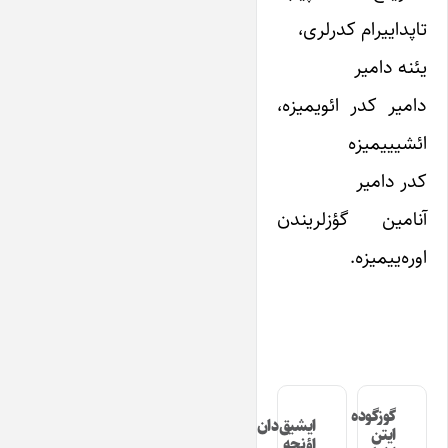
تاپداییرام کد‌رلری،
یئنه دامیر
دامیر کد‌ر ائویمیزه،
ائشیییمیزه
کدر دامیر
آنامین گؤزلریند‌ن
اوره‌ییمیزه.
گوزگوده
ایشیق‌دان
ایتن
اؤنجه