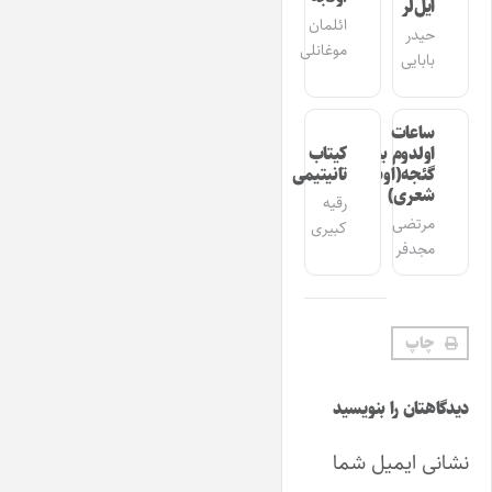
ایل‌لر
ائلمان
حیدر
موغانلی
بابایی
ساعات
اولدوم بیر
کیتاب
گئجه(اوشاق
تانیتیمی
شعری)
رقیه
مرتضی
کبیری
مجدفر
چاپ
دیدگاهتان را بنویسید
نشانی ایمیل شما