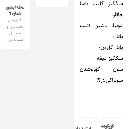
سگگیز گلیب باشا
مجله ایشیق
چاتار،
شماره 1
آذربایجان
دونیا، باشین آتیب
معلم‌لری و
تحصیل
یاتار؛
مساله‌سی
یاتار گؤره‌ن-
سکگیز دیقه
سون گؤروشدن
سونراکی‌لار؟!
گوزگوده
ایشیق‌دان