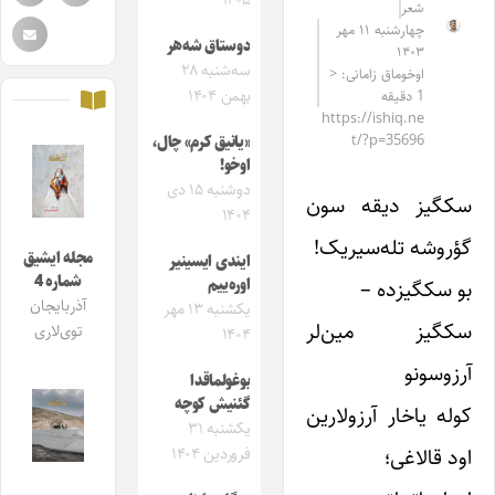
۱۴۰۵
شعر
چهارشنبه ۱۱ مهر
دوستاق شه‌هر
۱۴۰۳
سه‌شنبه ۲۸
اوخوماق زامانی: <
بهمن ۱۴۰۴
1 دقیقه
https://ishiq.ne
t/?p=35696
«یانیق کرم» چال،
اوخو!
دوشنبه ۱۵ دی
سکگیز دیقه سون
۱۴۰۴
گؤروشه تله‌سیریک!
مجله ایشیق
ایندی ایسینیر
شماره 4
بو سکگیزده –
اوره‌ییم
آذربایجان
یکشنبه ۱۳ مهر
سکگیز مین‌لر
توی‌لاری
۱۴۰۴
آرزوسونو
بوغولماقدا
گئنیش کوچه
کوله یاخار آرزولارین
یکشنبه ۳۱
اود قالاغی؛
فروردین ۱۴۰۴