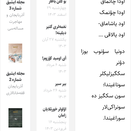
اودا چاتماق
بو گلن باهار
مجله ایشیق
چهارشنبه ۲۹
شماره 3
اودا چؤنمک
اسفند ۱۴۰۳
آذربایجان و
مهاجرت
اود یاشاماق-
نغمه‌لری گتیر
مساله‌سی
دیلینه!
اود یالاقی …
یکشنبه ۲۷ آبان
۱۴۰۳
دونیا سؤنوب بوزا
آی اومید گؤزوم!
دؤنر
شنبه ۶ مرداد
۱۴۰۳
سکگیزلیکلر
مجله ایشیق
شماره 2
سوناغیندا؛
بیر سیر
آذربایجان
شنبه ۲۶ خرداد
قفه‌خانالاری
سون سکگیز ده
۱۴۰۳
سونراکی‌لار
اؤلولر خورتلایان
زامان
سوراغیندا.
پنجشنبه ۱۶
فروردین ۱۴۰۳