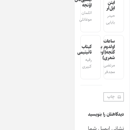
ایتن
اؤنجه
ایل‌لر
ائلمان
حیدر
موغانلی
بابایی
ساعات
اولدوم بیر
کیتاب
گئجه(اوشاق
تانیتیمی
شعری)
رقیه
مرتضی
کبیری
مجدفر
چاپ
دیدگاهتان را بنویسید
نشانی ایمیل شما