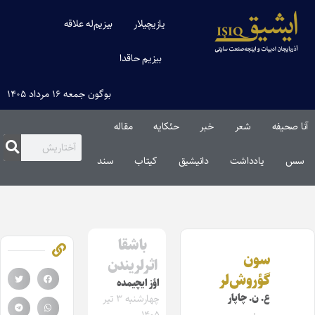
یازیچیلار
بیزیم‌له علاقه
بیزیم حاقدا
بوگون جمعه ۱۶ مرداد ۱۴۰۵
آنا صحیفه
شعر
خبر
حئکایه
مقاله‌
سس
یادداشت
دانیشیق
کیتاب
سند
باشقا
سون
اثرلریندن
گؤروش‌لر
اؤز ایچیمده
ع. ن. چاپار
چهارشنبه ۳ تیر