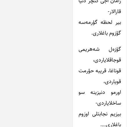
زامان آجی کئچر دنیا
قارالار-
بیر لحظه گؤرمه‌سه
گؤزوم باغلاری.
گؤزه‌ل شه‌هریمی
قوجاقلایاردی،
قوناغا، قریبه حؤرمت
قویاردی،
اورمو دنیزینه سو
ساخلایاردی-
بیزیم نجابتلی اوزوم
باغلاری….