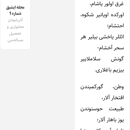
غرق اولور یاشام،
مجله ایشیق
اورکده اویانیر شکوه،
شماره 1
آذربایجان
احتشام؛
معلم‌لری و
تحصیل
ائللر یاخشی بیلیر هر
مساله‌سی
سحر آخشام-
گونش سلاملاییر
بیزیم باغلاری.
وطن، گورکمیندن
افتخار آلار،
طبیعت حوسنوندن
یوز باهار آلار؛