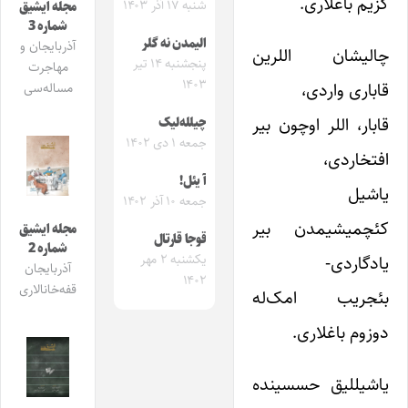
گزیم باغلاری.
شنبه ۱۷ آذر ۱۴۰۳
مجله ایشیق
شماره 3
الیمدن نه گلر
آذربایجان و
چالیشان اللرین
پنجشنبه ۱۴ تیر
مهاجرت
۱۴۰۳
قاباری واردی،
مساله‌سی
قابار، اللر اوچون بیر
چیلله‌لیک
جمعه ۱ دی ۱۴۰۲
افتخاردی،
آ یئل!
یاشیل
جمعه ۱۰ آذر ۱۴۰۲
کئچمیشیمدن بیر
مجله ایشیق
قوجا قارتال
شماره 2
یکشنبه ۲ مهر
یادگاردی-
آذربایجان
۱۴۰۲
قفه‌خانالاری
بئجریب امک‌له
دوزوم باغلاری.
یاشیللیق حسسینده