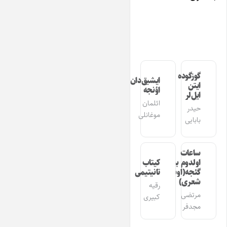
گوزگوده
ایشیق‌دان
ایتن
اؤنجه
ایل‌لر
ائلمان
حیدر
موغانلی
بابایی
ساعات
اولدوم بیر
کیتاب
گئجه(اوشاق
تانیتیمی
شعری)
رقیه
مرتضی
کبیری
مجدفر