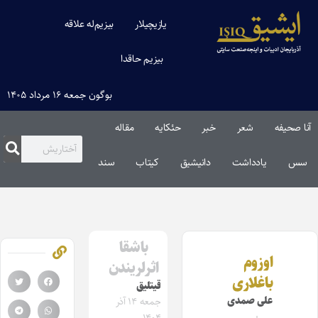
یازیچیلار
بیزیم‌له علاقه
بیزیم حاقدا
بوگون جمعه ۱۶ مرداد ۱۴۰۵
آنا صحیفه
شعر
خبر
حئکایه
مقاله‌
سس
یادداشت
دانیشیق
کیتاب
سند
باشقا
اوزوم
اثرلریندن
باغلاری
قیتلیق
علی صمدی
جمعه ۱۴ آذر