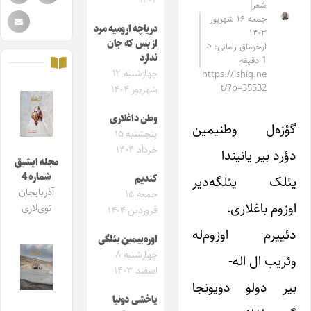
۱۴۰۴
شعر
جمعه ۱۶ شهریور
دریاچه ارومیه مرد
۱۴۰۳
از بس که جان
اوخوماق زامانی: <
ندارد
1 دقیقه
چهارشنبه ۱۲
https://ishiq.ne
t/?p=35532
شهریور ۱۴۰۴
وطن داغلاری
گؤزه‌ل وطنیمین
پنجشنبه ۱۵
خرداد ۱۴۰۴
دؤرد بیر یانیندا
مجله ایشیق
شماره 4
یئلک یئلگه‌دیر
کندیم
آذربایجان
جمعه ۱۵
اوزوم باغلاری.
توی‌لاری
فروردین ۱۴۰۴
دئییرم اوزوم‌له
اوره‌ییمین یئلگی
چهارشنبه ۸
وئریب ال اله-
اسفند ۱۴۰۳
بیر دولو دویونجا
یاخشی دونیا