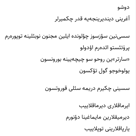
دوشو
آغرینی دیندیرینجه‌یه قدر چکمیرلر
سسی‌نین سؤزسوز چؤلونده ایلین مجنون نوبئلینه توپوره‌رم
پروْتئستو ائده‌رم اؤدولو
«سارتر»ین روحو سو چیچه‌یینه بورونسون
یولوخوجو گول تؤکسون
سسینی چکیرم دریمه سئلی قوروتسون
ایرماقلاری دیرماقلاییب
دیرمیقلارین مایماغینا دؤنورم
یارپاقلارینی توپلاییب