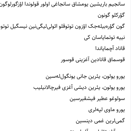
سانجیم باریشین یومشاق سانجاغی اولور قولوندا اؤزگورلوگون
گؤرکلو گونون
گون گؤره‌‌بیله‌جک اؤزون توتوقلو ائولی‌لیگی‌نین نیسگیل توتو
نییه توتمایاسان کی
قاناد آچمایاندا
قوسماق قانادین آغزینی قوسور
یورو یولون، یئرین جانی یونگول‌له‌سین
یورو یولون، یئرین دیشی آغزی فیرچالانیلیب
سولوغو عطیر فیشقیرسین
یورو ماوی لپه‌لری
گمی‌لرین غمی دینسین