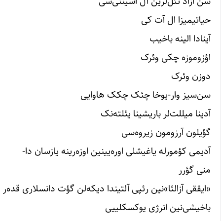
سن آزاد تئل‌لرین آل اسینتی‌سی
حیاتیمیزا ال آت کی
آینادا الینه باخیب
اؤزوموزه چکی وئرک
دوزن وئرک
سن‌سیز وار-یوخا چئک چکک هاوایی
آدینا میللت‌لر باریشینا یئلته‌نک
گؤیلون آرزومون زیروه‌سی
آدیمی کؤمورله یاغیشلی اوره‌یینین اوزه‌رینه یازسان دا-
منی گؤرر
«ایققی آزالئا»نین رئپی‌ آلتیندا دیکه‌لن گؤت دانسلاری قده‌ر ا
باخیشی‌نین انرژی یوکسکلییی