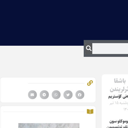
باشقا
ثرلریندن
ه‌نی گؤستریم
دوشنبه ۱۵ تیر
۱۴
موکلو سون
تقو توتومومون