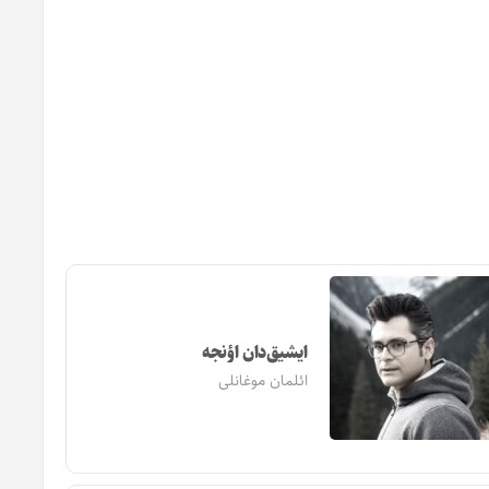
ایشیق‌دان اؤنجه
ائلمان موغانلی