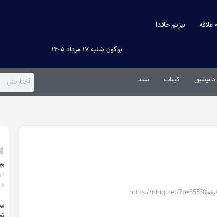
ه علاقه
بیزیم حاقدا
بوگون شنبه ۱۷ مرداد ۱۴۰۵
دانیشیق
کیتاب
سند
ا
بی
۰۵
https://ishiq.net/?p=35530
سو
تو