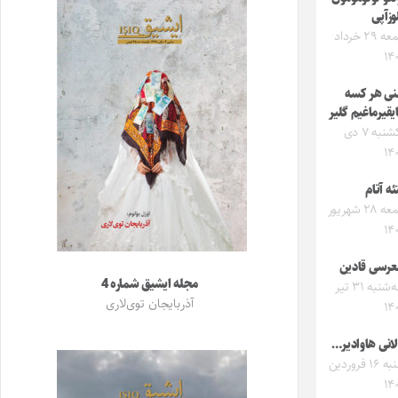
وزآپی
جمعه ۲۹ خرداد
۱۴
ی هر کسه
یقیرماغیم گلیر
یکشنبه ۷ دی
۱۴
ئه آتام
جمعه ۲۸ شهریور
۱۴
رسی قادین
مجله ایشیق شماره 4
سه‌شنبه ۳۱ تیر
آذربایجان توی‌لاری
۱۴
لانی هاوادیر…
شنبه ۱۶ فروردین
۱۴