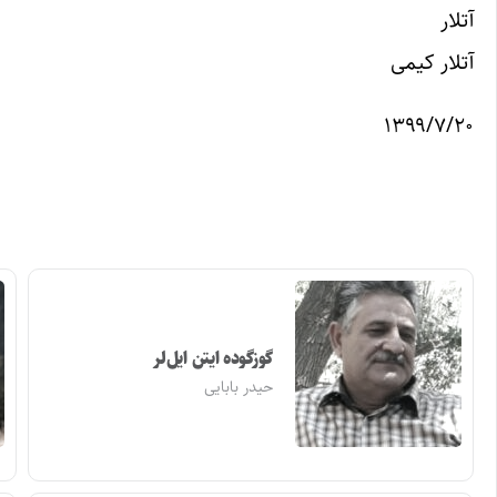
آتلار
آتلار کیمی
۱۳۹۹/۷/۲۰
گوزگوده ایتن ایل‌لر
حیدر بابایی