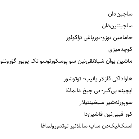
ساچین‌دان
ساچینتین‌دان
حامامین توزو-تورپاغی تؤکولور
کوچه‌میزی
ماشین ‌یوآن شیلانقی‌‌نین سو پوسکورتوسو تک یویور گؤرونتو
هاواداکی قازلار یانیب- توتوشور
ایچینه بی‌گیر- بی‌ چیخ دالماغا
سوپورله‌شیر سیخینتیلار
کور قییی‌نین قاشین‌دا
اسنک‌لیک‌دن ساپ ساللانیر توتدورولماغا