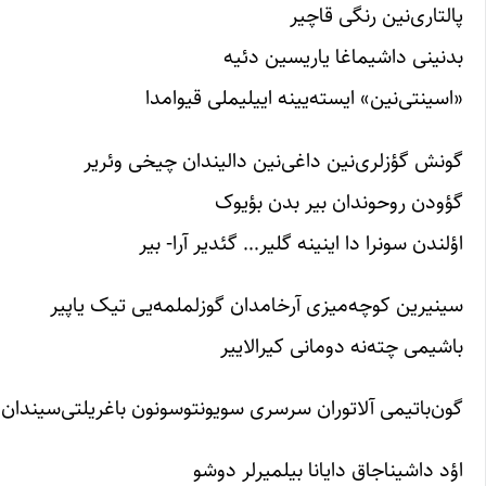
پالتاری‌نین رنگی قاچیر
بدنینی داشیماغا یاریسین دئیه
«اسینتی‌نین» ایسته‌یینه اییلیملی قیوامدا
گونش گؤزلری‌نین داغی‌نین دالیندان چیخی وئریر
گؤودن روحوندان بیر بدن بؤیوک
اؤلندن سونرا دا اینینه گلیر… گئدیر آرا- بیر
سینیرین کوچه‌میزی آرخامدان گوزلملمه‌یی تیک یاپیر
باشیمی چته‌نه دومانی کیرالاییر
گون‌باتیمی آلا‌توران سرسری سویونتوسونون باغریلتی‌سیندا
اؤد داشیناجاق دایانا بیلمیرلر دوشو