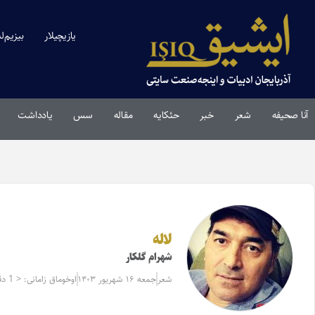
یازیچیلار
بیزیم‌ل
آنا صحیفه
شعر
خبر
حئکایه
مقاله‌
سس
یادداشت
لاله
شهرام گلکار
شعر
جمعه ۱۶ شهریور ۱۴۰۳
اوخوماق زامانی: < 1 دقیقه