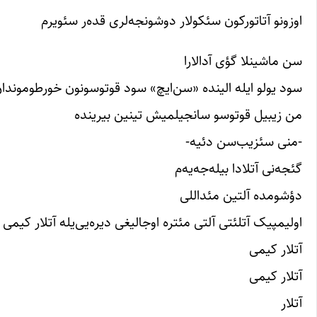
اوزونو آتا‌تورکون سئکولار دوشونجه‌لری قده‌ر سئویرم
سن ماشینلا گؤی ‌آدالارا
سود یولو ایله الینده «سن‌ایچ» سود قوتوسونون خورطوموندا
من زیبیل قوتوسو سانجیلمیش تینین بیرینده
-منی سئزیب‌سن دئیه-
گئجه‌نی آتلادا بیله‌جه‌یه‌م
دؤشومده آلتین مئداللی
اولیمپیک آتلئتی آلتی مئتره اوجالیغی دیره‌یی‌یله آتلار کیمی
آتلار کیمی
آتلار کیمی
آتلار