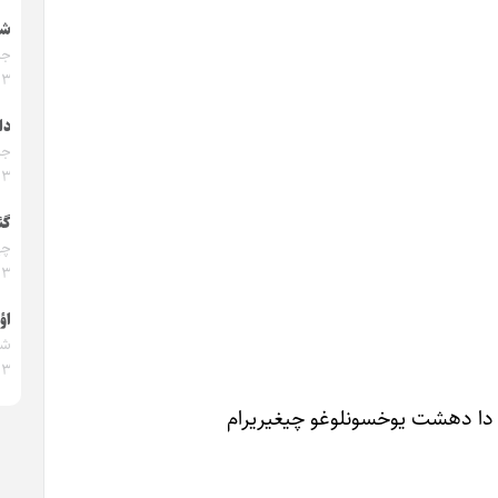
شع
۰۳
دا
۰۳
گئ
۰۳
اؤ
۰۳
ن دا دهشت یوخسونلوغو چیغیریرام