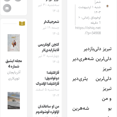
شعر
سه‌شنبه ۳۰ تیر
شنبه ۱ اردیبهشت
۱۴۰۵
۱۴۰۳
اوخوماق زامانی: <
شعرجیک‌لر
1 دقیقه
جمعه ۱۹ تیر
https://ishiq.net
/?p=34908
۱۴۰۵
کئچن گونلریمی
تبریز دلی‌بازدیر
قایتارایدی‌لار
چهارشنبه ۳ تیر
دلی‌لرین شه‌هری‌دیر
مجله ایشیق
۱۴۰۵
شماره 4
تبریز
آذربایجان
قارانلیقدا
دلی‌لرین یئری‌دیر
دوغولدوق؛
توی‌لاری
قارانلیقدا اؤلدوک
تبریز
سه‌شنبه ۵ اسفند
۱۴۰۴
و من
من او ساعاتدان
بو شه‌هرین
اؤلولره قوشولدوم