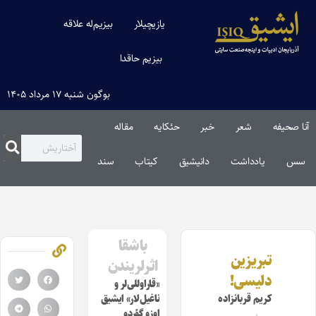
یازیچیلار
بیزیم‌له علاقه
بیزیم حاقدا
بوگون شنبه ۱۷ مرداد ۱۴۰۵
آنا صحیفه
شعر
خبر
حئکایه
مقاله‌
سس
یادداشت
دانیشیق
کیتاب
سند
باشقا
تبریزین
اثرلریندن
دلیسی‌!
«قاراوللی‌لر و
کریم قربانزاده
ناغیل‌لار» ایشیق
اوزو گؤردو