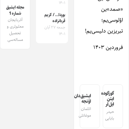
۱۴۰۱
مجله ایشیق
«صمد»ین
شماره 1
بوردا… / کریم
اؤلوسی‌یم؛
آذربایجان
قربانزاده
معلم‌لری و
جمعه ۲۷ آبان
تبریزین دلیسی‌یم!
تحصیل
۱۴۰۱
مساله‌سی
فروردین ۱۴۰۳
گوزگوده
ایشیق‌دان
ایتن
اؤنجه
ایل‌لر
ائلمان
حیدر
موغانلی
بابایی