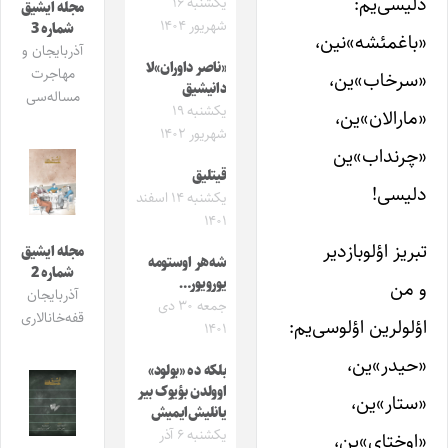
دلیسی‌یم:
یکشنبه ۱۶
مجله ایشیق
شهریور ۱۴۰۴
شماره 3
«باغمئشه»‌نین،
آذربایجان و
«ناصر داوران»لا
مهاجرت
«سرخاب»ین،
دانیشیق
مساله‌سی
یکشنبه ۱۹
«مارالان»ین،
شهریور ۱۴۰۲
«چرنداب»ین
قیتلیق
دلیسی!
یکشنبه ۱۴ اسفند
۱۴۰۱
تبریز اؤلوبازدیر
مجله ایشیق
شه‌هر اوستومه
شماره 2
یورویور…
و من
آذربایجان
جمعه ۳۰ دی
قفه‌خانالاری
اؤلولرین اؤلوسی‌یم:
۱۴۰۱
«حیدر»ین،
بلکه ده «بولود»
اوولدن بؤیوک بیر
«ستار»ین،
یانلیش‌ایمیش
یکشنبه ۶ آذر
«اوختای»ین،