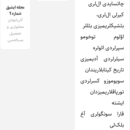
چاتسایدی ال‌لری
مجله ایشیق
کیرلی ال‌لری،
شماره 1
آذربایجان
بئشیکلریمیزی بئللر
معلم‌لری و
تحصیل
اؤلوم توخومو
مساله‌سی
سپرلردی ائولره
سیلرلردی آدیمیزی
تاریخ کیتابلاریندان
سویوموزو کسرلردی
تورپاقلاریمیزدان
ایشته
قارا سونگولری آغ
بلک‌لی