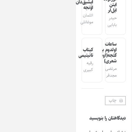
ایشیق‌دان
ایتن
اؤنجه
ایل‌لر
ائلمان
حیدر
موغانلی
بابایی
ساعات
اولدوم بیر
کیتاب
گئجه(اوشاق
تانیتیمی
شعری)
رقیه
مرتضی
کبیری
مجدفر
چاپ
دیدگاهتان را بنویسید