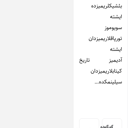
بئشیکلریمیزده
ایشته
سویوموز
تورپاقلاریمیزدان
ایشته
آدیمیز تاریخ
کیتابلاریمیزدان
سیلینمکده…
گوزگوده