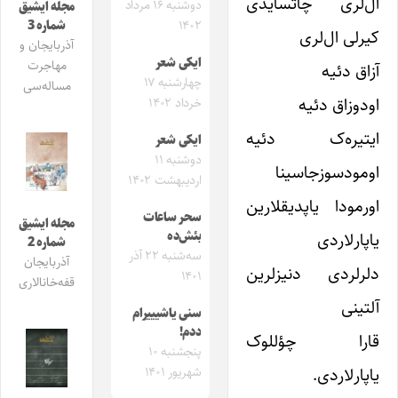
ال‌لری چاتسایدی
دوشنبه ۱۶ مرداد
مجله ایشیق
شماره 3
۱۴۰۲
کیرلی ال‌لری
آذربایجان و
ایکی شعر
مهاجرت
آزاق دئیه
چهارشنبه ۱۷
مساله‌سی
اودوزاق دئیه
خرداد ۱۴۰۲
ایتیره‌ک دئیه
ایکی شعر
دوشنبه ۱۱
اومودسوزجاسینا
اردیبهشت ۱۴۰۲
اورمودا یاپدیقلارین
سحر ساعات
مجله ایشیق
یاپارلاردی
بئش‌ده
شماره 2
سه‌شنبه ۲۲ آذر
آذربایجان
دلرلردی دنیزلرین
۱۴۰۱
قفه‌خانالاری
آلتینی
سنی یاشیییرام
ددم!
قارا چؤللوک
پنجشنبه ۱۰
یاپارلاردی.
شهریور ۱۴۰۱