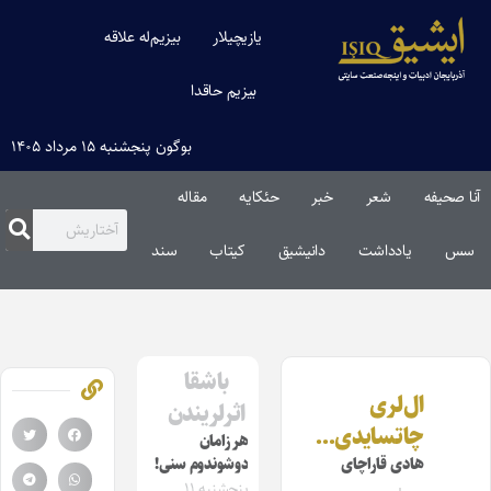
یازیچیلار
بیزیم‌له علاقه
بیزیم حاقدا
بوگون پنجشنبه ۱۵ مرداد ۱۴۰۵
آنا صحیفه
شعر
خبر
حئکایه
مقاله‌
سس
یادداشت
دانیشیق
کیتاب
سند
باشقا
ال‌لری
اثرلریندن
چاتسایدی…
هر زامان
هادی قاراچای
دوشوندوم سنی!
پنجشنبه ۱۱