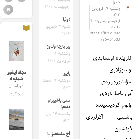
شعر
اردیبهشت ۱۴۰۴
یکشنبه ۱۹ فروردین
۱۴۰۳
دونیا
اوخوماق زامانی: < 1
شنبه ۳ شهریور
دقیقه
۱۴۰۳
https://ishiq.net
/?p=34883
بیر پارچا اولدوز
یکشنبه ۱۲
اللرینده اولسایدی
فروردین ۱۴۰۳
اولدوزلاری
مجله ایشیق
باییر
شماره 4
سؤندورورلردی
دوشنبه ۱۴ اسفند
آذربایجان
۱۴۰۲
آیی یاخارلاردی
توی‌لاری
سنی یاشییرام
اؤلوم کردیسینده
دده‌م!
یکشنبه ۱۴ آبان
باشینی اکرلردی
۱۴۰۲
گونشین
آخ بیلسه‌نیز…!