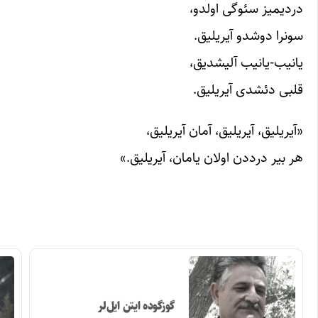
دردیمیز سئوگی اولدو،
سونرا دوشدو آیریلیق.
یانیب-یانیب آلیشدیق،
قلبی دئشدی آیریلیق.
«آیریلیق، آیریلیق، آمان آیریلیق،
هر بیر درددن اولان یامان، آیریلیق.»
گوزگوده ایتن ایل‌لر