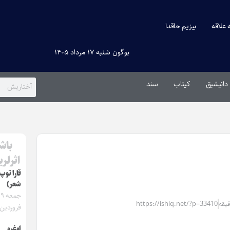
ه علاقه
بیزیم حاقدا
بوگون شنبه ۱۷ مرداد ۱۴۰۵
دانیشیق
کیتاب
سند
باش
اثرلر
قارا توپ 
شعر)
جمعه
https://ishiq.net/?p=33410
فروردین ۴۰۴
اوغرو