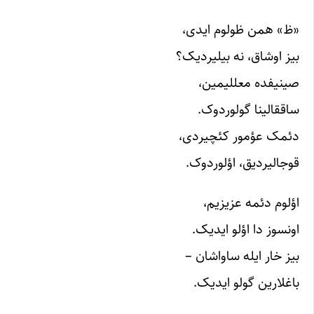
«ظ» همن ظولوم ایدی،
بیز اوشاق، نه بیلیردیک؟
صینیفده معللیمین،
ساققالینا گولوردوک.
دئمک عؤمور کئچیردی،
قوجالیردیق، اؤلوردوک.
اؤلوم دئمه عزیزیم،
اونسوز دا‌ اؤلو ایدیک.
بیز خار ایله ساواشان –
باغلارین گولو ایدیک.