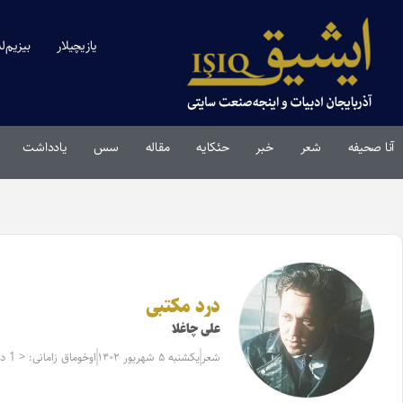
یازیچیلار
بیزیم‌ل
آنا صحیفه
شعر
خبر
حئکایه
مقاله‌
سس
یادداشت
درد مکتبی
علی چاغلا
شعر
یکشنبه ۵ شهریور ۱۴۰۲
اوخوماق زامانی: < 1 دقیقه