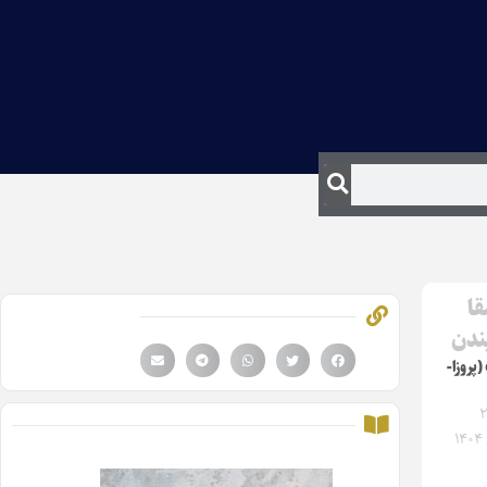
قا
یندن
(پروزا-
 ۲۹
۱