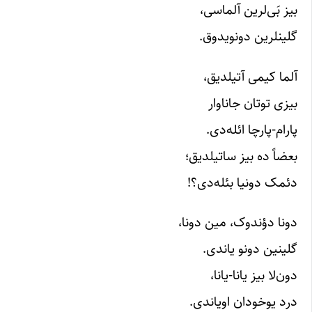
بیز بَی‌لرین آلماسی،
گلینلرین دونویدوق.
آلما کیمی آتیلدیق،
بیزی توتان جاناوار
پارام-پارچا ائله‌دی.
بعضاً ده بیز ساتیلدیق؛
دئمک دونیا بئله‌دی؟!
دونا دؤندوک، مین دونا،
گلینین دونو یاندی.
دون‌لا بیز یانا-یانا،
درد یوخودان اویاندی.