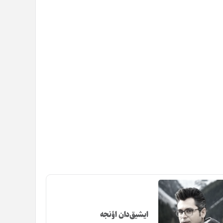
ایشیق‌دان اؤنجه