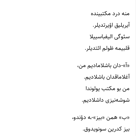
منه درد مکتبینده
آیریلیق اؤیرتدیلر.
سئوگی الیفباسییلا
قلبیمه ظولم ائتدیلر.
«آ»-دان باشلامادیم من،
آغلاماقدان باشلادیم.
من بو مکتب یولوندا
شوشه‌نیزی داشلادیم.
«ب» همن «بیز»-ـه دؤندو،
بیز کدرین سونویدوق.