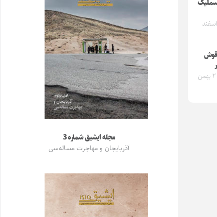
سملیک
به ۶ اسفند
قوش
یکشنبه ۲ بهمن
مجله ایشیق شماره 3
آذربایجان و مهاجرت مساله‌سی