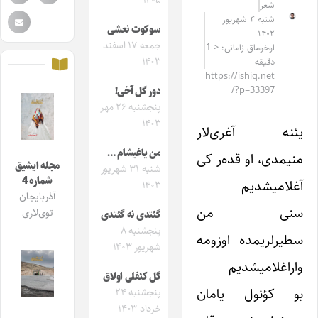
۱۴۰۵
شعر
شنبه ۴ شهریور
سوکوت نعشی
۱۴۰۲
جمعه ۱۷ اسفند
اوخوماق زامانی: < 1
۱۴۰۳
دقیقه
https://ishiq.net
/?p=33397
دور گل آخی!
پنجشنبه ۲۶ مهر
۱۴۰۳
یئنه آغری‌لار
من یاغیشام …
منیمدی، او قده‌ر کی
مجله ایشیق
شنبه ۳۱ شهریور
شماره 4
آغلامیشدیم
۱۴۰۳
آذربایجان
سنی من
توی‌لاری
گئتدی نه گئتدی
پنجشنبه ۸
سطیرلریمده اوزومه
شهریور ۱۴۰۳
واراغلامیشدیم
گل کئفلی اولاق
بو کؤنول یامان
پنجشنبه ۲۴
خرداد ۱۴۰۳