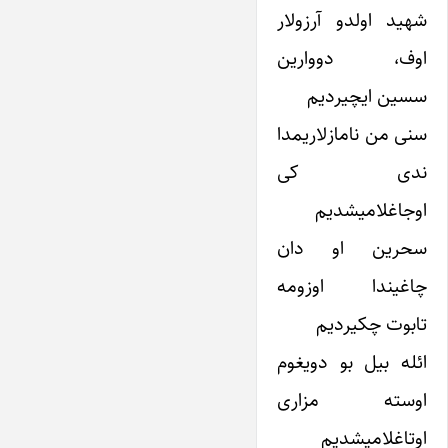
شهید اولدو آرزولار
اوف، دووارین
سسین ایچیردیم
سنی من نامازلاریمدا
ندی کی
اوجاغلامیشدیم
سحرین او دان
چاغیندا اوزومه
تابوت چکیردیم
ائله بیل بو دویغوم
اوسته مزاری
اوتاغلامیشدیم