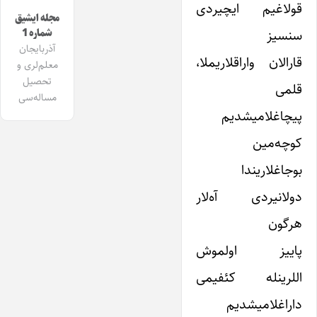
قولاغیم ایچیردی
مجله ایشیق
سنسیز
شماره 1
آذربایجان
قارالان واراقلاریملا،
معلم‌لری و
تحصیل
قلمی
مساله‌سی
پیچاغلامیشدیم
کوچه‌مین
بوجاغلاریندا
دولانیردی آه‌لار
هرگون
پاییز اولموش
اللرینله کئفیمی
داراغلامیشدیم