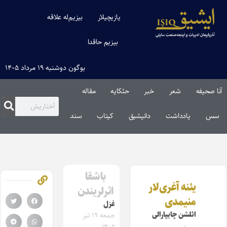
یازیچیلار
بیزیم‌له علاقه
بیزیم حاقدا
بوگون دوشنبه ۱۹ مرداد ۱۴۰۵
آنا صحیفه
شعر
خبر
حئکایه
مقاله‌
سس
یادداشت
دانیشیق
کیتاب
سند
باشقا
یئنه آغری‌لار
اثرلریندن
منیمدی
غزل
ائلشن چایپارالی
جمعه ۱۹ تیر