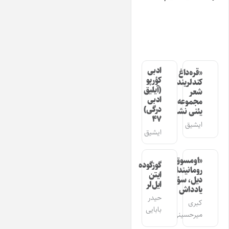
ادبی
«قره‌داغ
کؤرپو
کندلرینده»
(آیلیق
شعر
ادبی
مجموعه‌سینین
درگی)
یئنی نشری
۴۷
ایشیق
ایشیق
«اومسوق»
گوزگوده
رومانیندا
ایتن
دیل، سؤز،
ایل‌لر
یادداش
حیدر
کبری
بابایی
میرحسینی