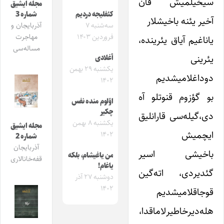
سیخیلمیش قان
مجله ایشیق
شماره 3
کئفلیجه دردیم
آخیر یئنه باخیشلار
آذربایجان و
سه‌شنبه ۷
مهاجرت
فروردین ۱۴۰۳
یاناغیم آیاق یئرینده،
مساله‌سی
یئرینی
آغلادی
یکشنبه ۲۹ بهمن
دوداغلامیشدیم
۱۴۰۲
بو گؤزوم قنوتلو آه
اؤلوم منده نفس
چکیر
دی،گیله‌سی قارانلیق
یکشنبه ۸ بهمن
مجله ایشیق
ایچمیش
۱۴۰۲
شماره 2
آذربایجان
باخیشی اسیر
من یاغیشام، بلکه
قفه‌خانالاری
یاغام!
گئدیردی، اته‌گین
دوشنبه ۲۷ آذر
۱۴۰۲
قوجاقلامیشدیم
هله‌دیرخاطیرلاماقدا،