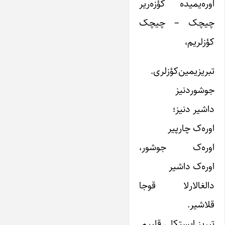
اوره‌یمیده‌ کؤزه‌ریر
چیچک – چیچک
‌کؤزلریم،
تبریزیمین‌کؤزلری.
جوشوردنیز
داشیر دنیز؛
اوره‌ک چارپیر
اوره‌ک جوشور،
اوره‌ک داشیر
دالغا‌لارلا قوجا
قلاشیر.
تبریز ایستکلی قلبیم