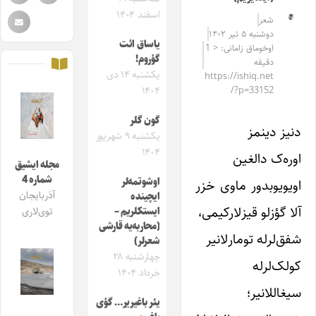
اسفند ۱۴۰۴
شعر
دوشنبه ۵ تیر ۱۴۰۲
یاساق ائت
اوخوماق زامانی: < 1
گؤروم!
دقیقه
یکشنبه ۱۴ دی
https://ishiq.net
۱۴۰۴
/?p=33152
گون گلر
دنیز دینمز
یکشنبه ۹ شهریور
۱۴۰۴
اوره‌ک دالغین
مجله ایشیق
شماره 4
اوشوتمه‌لر
اویویوبدور ماوی خزر
آذربایجان
ایچینده
آلا گؤزلو قیز‌لار‌کیمی،
ایستکلریم –
توی‌لاری
(محاربه‌یه قارشی
شفق‌لرله تومارلانیر
شعرلر)
چهارشنبه ۲۸
کولک‌لرله
خرداد ۱۴۰۴
‌سیغاللانیر؛
یئر باغیریر… گؤی