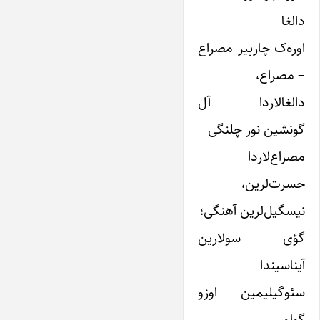
دالغا
اوره‌ک چارپیر مصراع
– مصراع،
دالغا‌لاردا آل
گونشین نور چلنگی
مصراع‌‌لاردا
حسرت‌‌لرین،
نیسگیل‌‌لرین آهنگی؛
گؤی سو‌‌لارین
آینا‌سیندا
سئوگیلیمین اوزو
گولور