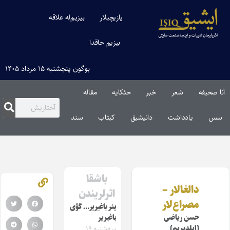
یازیچیلار
بیزیم‌له علاقه
بیزیم حاقدا
بوگون پنجشنبه ۱۵ مرداد ۱۴۰۵
آنا صحیفه
شعر
خبر
حئکایه
مقاله‌
سس
یادداشت
دانیشیق
کیتاب
سند
باشقا
دالغا‌لار –
اثرلریندن
مصراع‌‌لار
یئر باغیریر… گؤی
حسن ریاضی
باغیریر
(ایلدیریم)
سه‌شنبه ۱۹