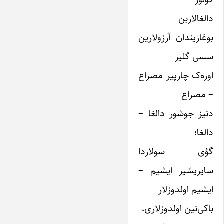
دالغا‌لاربن
بوغازیندان آرزو‌‌لارین
سسی گلیر
اوره‌ک چارپیر مصراع
– مصراع
دنیز جوشور دالغا –
دالغا؛
گؤی سو‌لاردا
سایریشیر ایشیم –
ایشیم اولدوز‌لار
باکی‌نین اولدوز‌لاری،