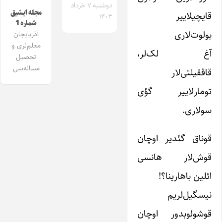
دوشنبه ۷ خرداد
مجله ایشیق
قایچیلاییر
۱۴۰۳
شماره 1
بولوت‌لاری
آذربایجان
معلم‌لری و
آغ لک‌لر،
تحصیل
مساله‌سی
قاققیلتی‌‌لار
تومارلاییر گؤی
سو‌لاری.
قوناق گئدیر اوچان
قوش‌لار هانسی
ائلین باهارینا؟!
نیسگیل‌لریم
قوشولوبدور اوچان