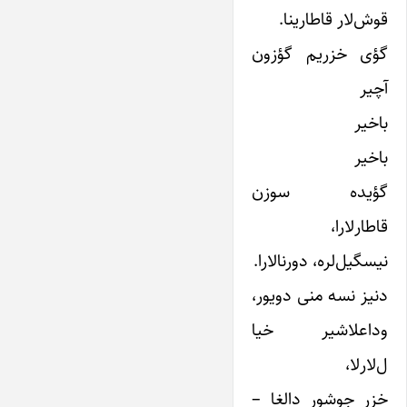
قوش‌لار قاطارینا.
گؤی خزریم گؤزون
آچیر
باخیر
باخیر
گؤیده سوزن
قاطار‌لارا،
نیسگیل‌لره، دورنا‌لارا.
دنیز نسه منی دویور،
وداعلاشیر خیا
ل‌‌لارلا،
خزر جوشور دالغا –