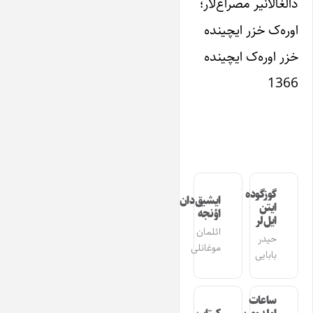
دالغا‌لانیر مصراع‌‌لار؛
اوره‌ک خزر ایچینده
خزر اوره‌ک ایچینده
1366
گوزگوده
ایشیق‌دان
ایتن
اؤنجه
ایل‌لر
ائلمان
حیدر
موغانلی
بابایی
ساعات