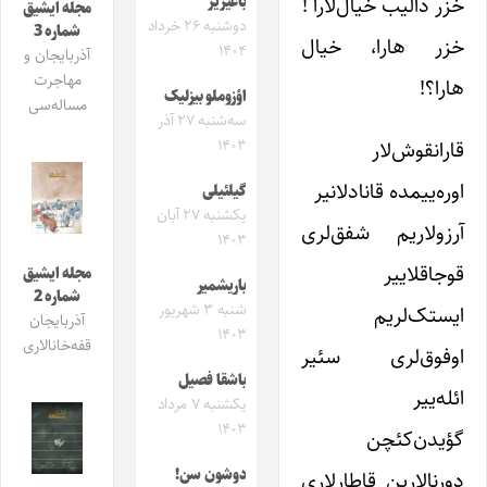
خزر دالیب خیال‌‌لارا !
باغیریر
مجله ایشیق
دوشنبه ۲۶ خرداد
شماره 3
خزر هارا، خیال
۱۴۰۴
آذربایجان و
مهاجرت
هارا؟!
اؤزوملو بیزلیک
مساله‌سی
سه‌شنبه ۲۷ آذر
۱۴۰۳
قارانقوش‌‌لار
اوره‌ییمده قانادلانیر
گیلئیلی
یکشنبه ۲۷ آبان
آرزو‌لاریم شفق‌لری
۱۴۰۳
قوجاقلاییر
مجله ایشیق
باریشمیر
شماره 2
شنبه ۳ شهریور
ایستک‌لریم
آذربایجان
۱۴۰۳
قفه‌خانالاری
‌اوفوق‌لری سئیر
باشقا فصیل
ائله‌ییر
یکشنبه ۷ مرداد
۱۴۰۳
گؤیدن‌کئچن
دوشون سن!
دورنا‌‌لارین قاطار‌لاری