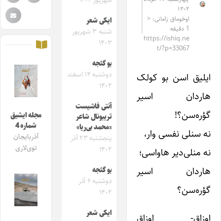
شهریور ۱۴۰۴
۱۴۰۲
اوخوماق زامانی: <
ایکی شعر
1 دقیقه
شنبه ۳ شهریور
https://ishiq.ne
۱۴۰۳
t/?p=33067
بو گئجه
دوشنبه ۱۴ اسفند
ایلیق اسن بو کولک
۱۴۰۲
هاردان اسیر
آنتی فاشیست
گؤره‌سن؟!
مجله ایشیق
تریبونال شاعر
شماره 4
«محمد بی‌ریا»
نه سنلی نفسی وار،
آذربایجان
پنجشنبه ۲۳ آذر
توی‌لاری
۱۴۰۲
نه منلی‌دیر هاواسی؛
هاردان اسیر
بو گئجه
دوشنبه ۶ آذر
گؤره‌سن؟
۱۴۰۲
ایکی شعر
اوزاق- اوزاق