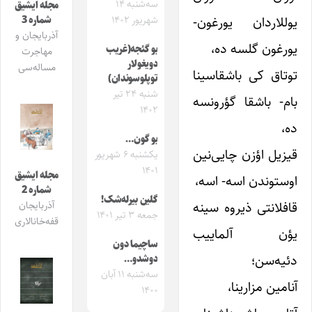
سه‌شنبه ۱۴
مجله ایشیق
یوللاردان یورغون-
شماره 3
شهریور ۱۴۰۲
آذربایجان و
یورغون گلسه ده،
بو گئجه(غریب
مهاجرت
دویغولار
مساله‌سی
توتاق کی باشقاسینا
توپلوسوندان)
شنبه ۲۴ تیر
بام- باشقا گؤرونسه
۱۴۰۲
ده،
بو گون…
قیزیل اؤزن چایی‌نین
یکشنبه ۶ شهریور
۱۴۰۱
مجله ایشیق
اوستوندن اسه- اسه،
شماره 2
گلین بیرله‌شک!
قافلانتی ذیروه ‌سینه
آذربایجان
جمعه ۳ تیر ۱۴۰۱
قفه‌خانالاری
یؤن آلماییب
ساچیما دون
دئیه‌سن؛
دوشدو…
سه‌شنبه ۱۱ آبان
آنامین مزارینا،
۱۴۰۰