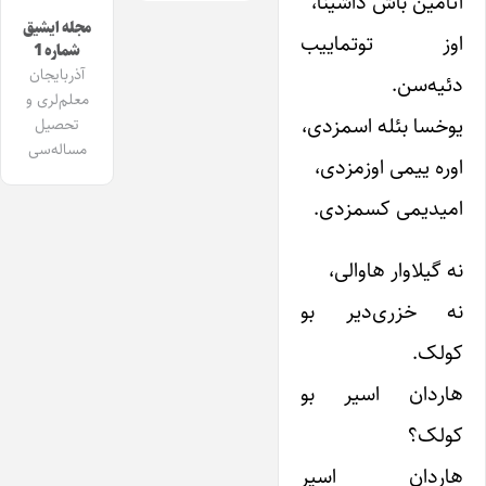
آتامین باش داشینا،
مجله ایشیق
اوز توتماییب
شماره 1
آذربایجان
دئیه‌سن.
معلم‌لری و
یوخسا بئله اسمزدی،
تحصیل
مساله‌سی
اوره ییمی اوزمزدی،
امیدیمی کسمزدی.
نه گیلاوار هاوا‌لی،
نه خزری‌دیر بو
کولک.
هاردان اسیر بو
کولک؟
هاردان اسیر