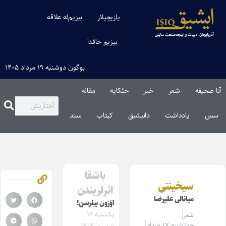
یازیچیلار
بیزیم‌له علاقه
بیزیم حاقدا
بوگون دوشنبه ۱۹ مرداد ۱۴۰۵
آنا صحیفه
شعر
خبر
حئکایه
مقاله‌
سس
یادداشت
دانیشیق
کیتاب
سند
باشقا
سیخینتی
اثرلریندن
میانالی علیرضا
اؤزون بیلرسن!
یکشنبه ۱۶
شعر
چهارشنبه ۱۷ خرداد