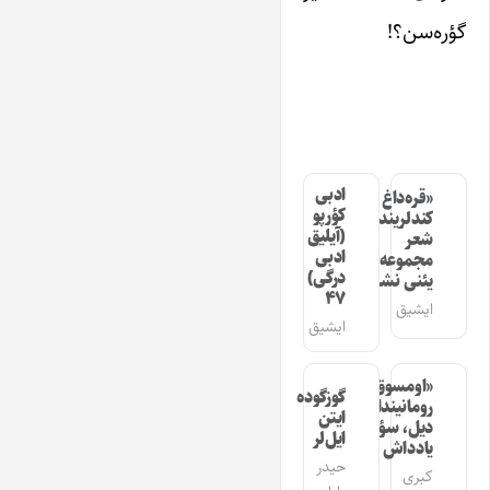
گؤره‌سن؟!
ادبی
«قره‌داغ
کؤرپو
کندلرینده»
(آیلیق
شعر
ادبی
مجموعه‌سینین
درگی)
یئنی نشری
۴۷
ایشیق
ایشیق
«اومسوق»
گوزگوده
رومانیندا
ایتن
دیل، سؤز،
ایل‌لر
یادداش
حیدر
کبری