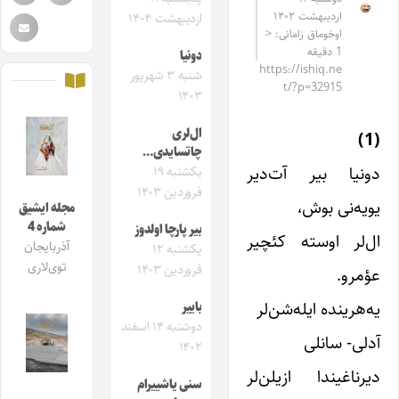
اردیبهشت ۱۴۰۲
اردیبهشت ۱۴۰۴
اوخوماق زامانی: <
1 دقیقه
دونیا
https://ishiq.ne
شنبه ۳ شهریور
t/?p=32915
۱۴۰۳
ال‌لری
(1)
چاتسایدی…
دونیا بیر آت‌دیر
یکشنبه ۱۹
فروردین ۱۴۰۳
یویه‌نی بوش،
مجله ایشیق
شماره 4
بیر پارچا اولدوز
ال‌لر اوسته کئچیر
آذربایجان
یکشنبه ۱۲
توی‌لاری
فروردین ۱۴۰۳
عؤمرو.
یه‌هرینده ایله‌شن‌لر
باییر
دوشنبه ۱۴ اسفند
آدلی- سانلی
۱۴۰۲
دیرناغیندا ازیلن‌لر
سنی یاشییرام