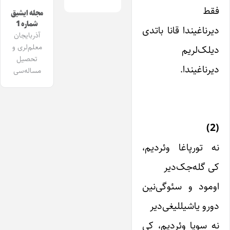
فقط
مجله ایشیق
شماره 1
دیرناغیندا قانا باتدی
آذربایجان
معلم‌لری و
دیلک‌لریم
تحصیل
دیرناغیندا.
مساله‌سی
(2)
نه تورپاغا وئردیم،
کی گله‌جک‌دیر
اومود و سئوگی‌نین
دورو یاشیللیغی‌دیر
نه سویا وئردیم، کی