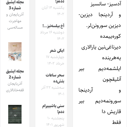
دده‌م!
مجله ایشیق
آدسیز- سانسیز
یکشنبه ۱۴ آبان
شماره 3
و آردینجا دیزین-
۱۴۰۲
آذربایجان و
مهاجرت
دیزین سورونن‌لر.
آخ بیلسه‌نیز…!
مساله‌سی
دوشنبه ۱۶ مرداد
کوره‌ییمده
۱۴۰۲
دیرناغی‌نین یارالاری
ایکی شعر
یه‌هرینده
چهارشنبه ۱۷
خرداد ۱۴۰۲
ایلشمه‌دیم بیر
مجله ایشیق
سحر ساعات
شماره 2
آنلیقچون
بئش‌ده
آذربایجان
سه‌شنبه ۲۲ آذر
و آردینجا
قفه‌خانالاری
۱۴۰۱
سورونمه‌دیم بیر
سنی یاشیییرام
قاریش دا
ددم!
پنجشنبه ۱۰
فقط
شهریور ۱۴۰۱