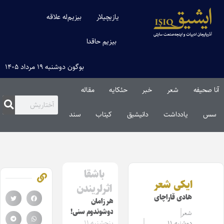
یازیچیلار
بیزیم‌له علاقه
بیزیم حاقدا
بوگون دوشنبه ۱۹ مرداد ۱۴۰۵
آنا صحیفه
شعر
خبر
حئکایه
مقاله‌
سس
یادداشت
دانیشیق
کیتاب
سند
باشقا
ایکی شعر
اثرلریندن
هادی قاراچای
هر زامان
دوشوندوم سنی!
شعر
پنجشنبه ۱۱
دوشنبه ۱۱