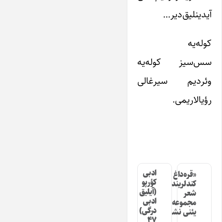
آیدینلیق‌دیر…
کوله‌یه
سس‌سیز کوله‌یه
وئردیم سیرغالی
رؤیالاریمی.
ادبی
«قره‌داغ
کؤرپو
کندلرینده»
(آیلیق
شعر
ادبی
مجموعه‌سینین
درگی)
یئنی نشری
۴۷