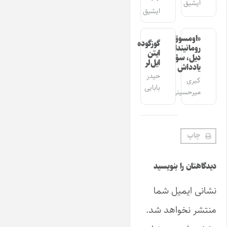
ایشیق
ایشیق
«اومسوق»
گوزگوده
رومانیندا
ایتن
دیل، سؤز،
ایل‌لر
یادداش
حیدر
کبری
بابایی
میرحسینی
چاپ
دیدگاهتان را بنویسید
نشانی ایمیل شما
منتشر نخواهد شد.