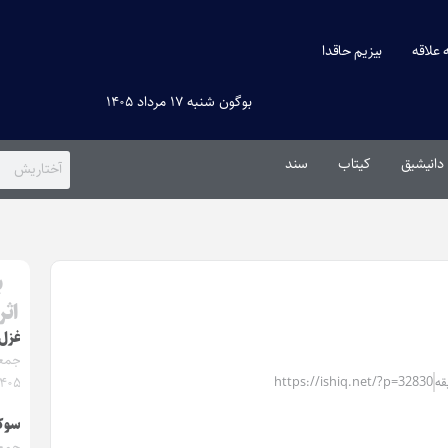
ه علاقه
بیزیم حاقدا
بوگون شنبه ۱۷ مرداد ۱۴۰۵
دانیشیق
کیتاب
سند
ب
اثر
غزل
۱۴۰۵
https://ishiq.net/?p=32830
سوک