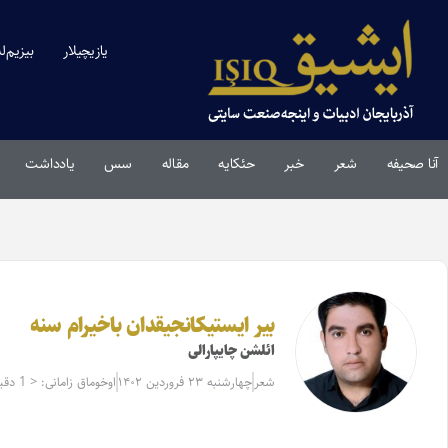
یازیچیلار
بیزیم‌ل
آنا صحیفه
شعر
خبر
حئکایه
مقاله‌
سس
یادداشت
بیر ایستیکانجیقدان باخیرام سنه
ائلشن چایپارالی
شعر
چهارشنبه ۲۳ فروردین ۱۴۰۲
اوخوماق زامانی: < 1 دقیقه