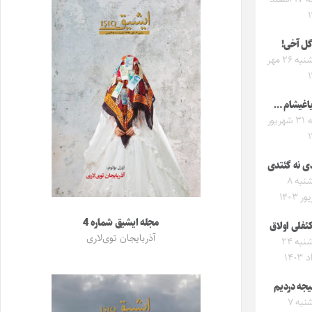
گل آخی!
پنجشنبه ۲۶ مهر
اغیشام …
شنبه ۳۱ شهریور
ی نه گئتدی
پنجشنبه ۸
 ۱۴۰۳
مجله ایشیق شماره 4
ئفلی اولاق
آذربایجان توی‌لاری
پنجشنبه ۲۴
۱۴۰
یجه دردیم
سه‌شنبه ۷