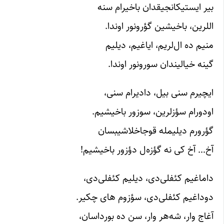
بیر ایستیکانجیقدان باخیرام سنه
اللرین، باخیشین گؤرونور اوندا.
منیم ده ال‌لریم، ایاغیم، دیلیم
گینه خیالیندان سورونور اوندا.
ایچیرم سنی بیل، دادیرام سنی،
اودورام سؤزلرین، سوزور باخیشیم.
گؤرورم دیلیمله قوجاخلاشیبسان
آخ… آخ کی نه گؤزه‌ل دؤزور باخیشیم!
داماغیم کئفلی‌دی، دیلیم کئفلی‌دی،
دوداغیم کئفلی‌دی، سؤزوم های چکیر.
آغاج وار، شه‌هر وار، سن ده بورداسان،