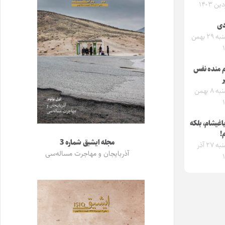
ن ۱۴۰۳
دی
یکشنبه ۲۹ بهمن
م منده نفس
یکشنبه ۸ بهمن
اغیشام، بلکه
!
مجله ایشیق شماره 3
دوشنبه ۲۷ آذر
آذربایجان و مهاجرت مساله‌سی