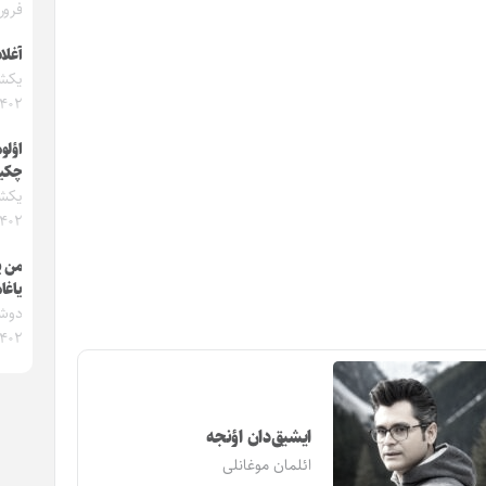
فروردی
آغلا
۱۴۰۲
اؤلو
چکیر
۱۴۰۲
من ی
یاغام
۱۴۰۲
ایشیق‌دان اؤنجه
ائلمان موغانلی