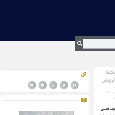
اشقا
لریندن
جمعه ۱۹ تیر
وت نعشی
جمعه ۱۷ اسفند