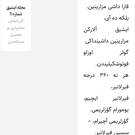
قارا داشی مزارینین.
مجله ایشیق
شماره 1
بلکه ده آی،
آذربایجان
معلم‌لری و
ایشیق آلارکن
تحصیل
مزارینین داشینداکی
مساله‌سی
گولر اوزلو
فوتوشکیلیندن.
هر نه ۳۶۰ درجه
فیرلانیر،
فیرلانیر ایچیم،‌
یومورام گؤزلریمی.
گؤزلریمی آچیرام، –
سسین فیرلانیر.