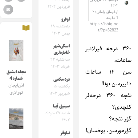
۱۴۰۲
فروردین ۱۴۰۴
اوخوماق زامانی: <
1 دقیقه
اوغرو
https://ishiq.ne
پنجشنبه ۱۸
t/?p=32823
بهمن ۱۴۰۳
اسکی‌شهر
۳۶۰ درجه فیرلانیر
خاطره‌لری
ساعات،
سه‌شنبه ۲۲
خرداد ۱۴۰۳
سن ۱۲ ساعات
مجله ایشیق
شماره 4
درد مکتبی
دئییرسن بونا!
آذربایجان
یکشنبه ۵
توی‌لاری
شهریور ۱۴۰۲
نئچه ۳۶۰ درجه‌لر
کئچدی؟
سینیق آینا
شنبه ۲۷ خرداد
گؤر نئچه؟
۱۴۰۲
گؤرمورسن، یوخسان!
نیلوفر