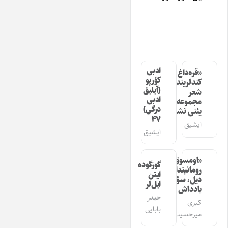
ادبی
«قره‌داغ
کؤرپو
کندلرینده»
(آیلیق
شعر
ادبی
مجموعه‌سینین
درگی)
یئنی نشری
۴۷
ایشیق
ایشیق
«اومسوق»
گوزگوده
رومانیندا
ایتن
دیل، سؤز،
ایل‌لر
یادداش
حیدر
کبری
بابایی
میرحسینی