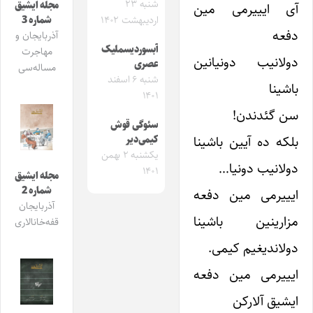
شنبه ۲۳
مجله ایشیق
آی ایییرمی مین
شماره 3
اردیبهشت ۱۴۰۲
دفعه
آذربایجان و
آبسوردیسملیک
مهاجرت
دولانیب دونیانین
عصری
مساله‌سی
شنبه ۶ اسفند
باشینا
۱۴۰۱
سن گئدندن!
سئوگی قوش
بلکه ده آیین باشینا
کیمی‌دیر
یکشنبه ۲ بهمن
دولانیب دونیا…
۱۴۰۱
مجله ایشیق
شماره 2
ایییرمی مین دفعه
آذربایجان
مزارینین باشینا
قفه‌خانالاری
دولاندیغیم کیمی.
ایییرمی مین دفعه
ایشیق آلارکن