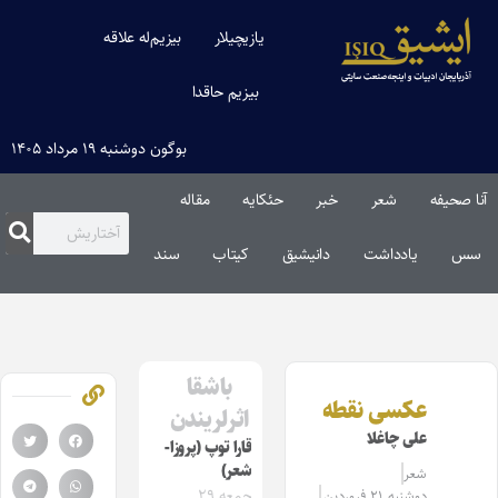
یازیچیلار
بیزیم‌له علاقه
بیزیم حاقدا
بوگون دوشنبه ۱۹ مرداد ۱۴۰۵
آنا صحیفه
شعر
خبر
حئکایه
مقاله‌
سس
یادداشت
دانیشیق
کیتاب
سند
باشقا
عکسی نقطه
اثرلریندن
علی چاغلا
قارا توپ (پروزا-
شعر)
شعر
جمعه ۲۹
دوشنبه ۲۱ فروردین