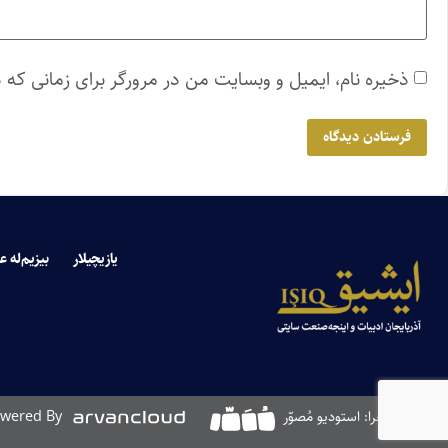
ذخیره نام، ایمیل و وبسایت من در مرورگر برای زمانی که 
یازیچیلار
بیزیم‌له ع
طراحی و اجرا: استودیو مُصوّر
wered By