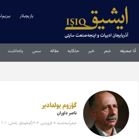
یازیچیلار
بیزیم‌ل
آنا صحیفه
شعر
خبر
حئکایه
مقاله‌
سس
یادداشت
گؤزوم یولدادیر
ناصر داوران
شعر
سه‌شنبه ۸ فروردین ۱۴۰۲
اوخوماق زامانی: < 1 دقیقه