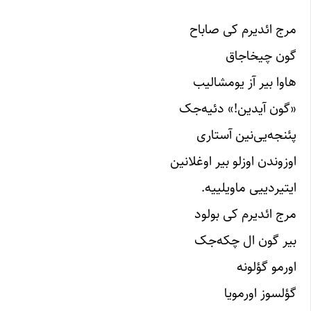
مرج ائدیرم کی صاباح
گون چیخاجاق
هاوا بیر آز یومشالیب
«گون آیدین!» دئیه‌جک
پئنجه‌یی‌نین آستاری
اوزوندن اوزلو بیر اوغلانین
ایتیردییی ماویلییه.
مرج ائدیرم کی بولود
بیر گون ال چکه‌جک
اورمو گؤلونه
گؤلسوز اورمویا