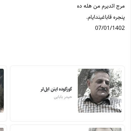
مرج ائدیرم من هله ده
پنجره قاباغیندایام.
07/01/1402
گوزگوده ایتن ایل‌لر
حیدر بابایی