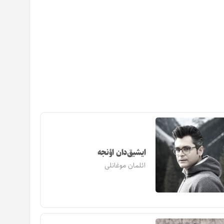
ایشیق‌دان اؤنجه
ائلمان موغانلی