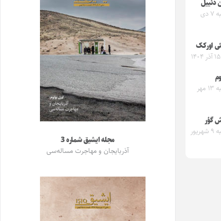
ن دئییل
یکشنبه ۷ دی
ی اورکک
م
یکشنبه ۱۳ مهر
ش گؤر
یکشنبه ۹ شهریور
مجله ایشیق شماره 3
آذربایجان و مهاجرت مساله‌سی