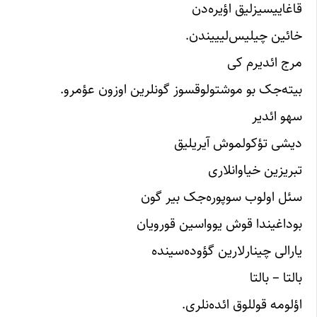
قاغاییسیزلیق اؤیره‌دن
خائین چیلیس‌لیییندن.
مرج ائدیرم کی
بیته‌جک بو موشتولوقسوز گونلرین اوزون عؤمرو.
سهو ائدیر
دیشی تؤکولموش آیریلیق
تبریزین خیاوانلاری
سئل اولوب سوپوره‌جک بیر گون
بوداغیندا قوش یوواسین قورویان
یارالی چینارلارین گؤوده‌سینده
بالتا – بالتا
اؤلومه قوللوق ائده‌نلری.