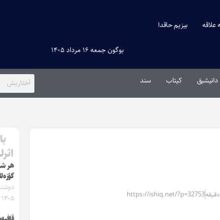
ه علاقه
بیزیم حاقدا
بوگون جمعه ۱۶ مرداد ۱۴۰۵
دانیشیق
کیتاب
سند
با
اثرل
هر شئ
گؤزه‌ل
https://ishiq.net/?p=32753
۱۴۰۵
قافیه‌