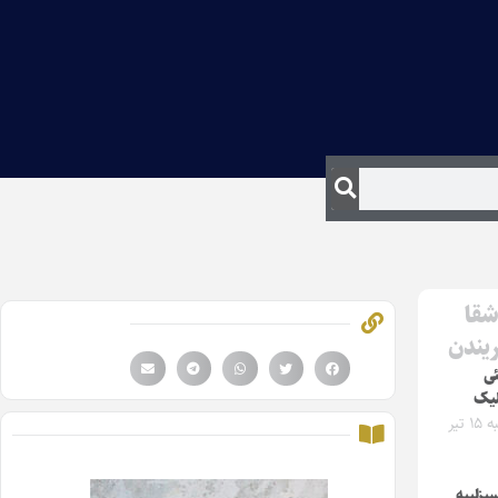
شقا
ریندن
ی
لیک
دوشنبه ۱۵ تیر
سیزلییه