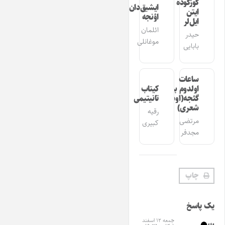
گوزگوده
ایشیق‌دان
ایتن
اؤنجه
ایل‌لر
ائلمان
حیدر
موغانلی
بابایی
ساعات
اولدوم بیر
کیتاب
گئجه(اوشاق
تانیتیمی
شعری)
رقیه
مرتضی
کبیری
مجدفر
چاپ
یک پاسخ
جمعه ۱۲ اسفند