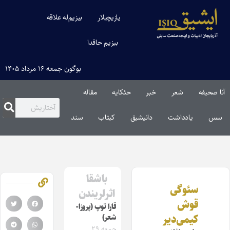
یازیچیلار
بیزیم‌له علاقه
بیزیم حاقدا
بوگون جمعه ۱۶ مرداد ۱۴۰۵
آنا صحیفه
شعر
خبر
حئکایه
مقاله‌
سس
یادداشت
دانیشیق
کیتاب
سند
باشقا
سئوگی
اثرلریندن
قوش
قارا توپ (پروزا-
کیمی‌دیر
شعر)
جمعه ۲۹