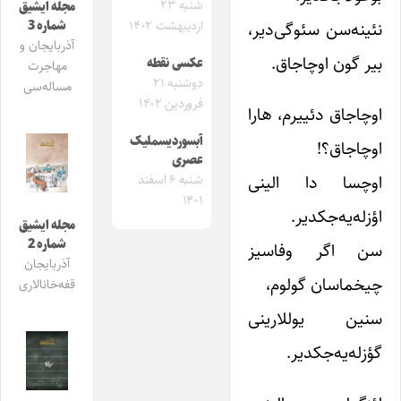
شنبه ۲۳
مجله ایشیق
شماره 3
نئینه‌سن سئوگی‌دیر،
اردیبهشت ۱۴۰۲
آذربایجان و
بیر گون اوچاجاق.
عکسی نقطه
مهاجرت
دوشنبه ۲۱
مساله‌سی
فروردین ۱۴۰۲
اوچاجاق دئییرم، هارا
آبسوردیسملیک
اوچاجاق؟!
عصری
اوچسا دا الینی
شنبه ۶ اسفند
۱۴۰۱
اؤزله‌یه‌جکدیر.
مجله ایشیق
شماره 2
سن اگر وفاسیز
آذربایجان
چیخماسان گولوم،
قفه‌خانالاری
سنین یوللارینی
گؤزله‌یه‌جکدیر.