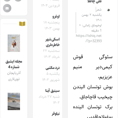
علی چاغلا
فروردین ۱۴۰۴
شعر
یکشنبه ۲ بهمن
اوغرو
۱۴۰۱
پنجشنبه ۱۸
اوخوماق زامانی: <
بهمن ۱۴۰۳
1 دقیقه
https://ishiq.net
اسکی‌شهر
/?p=32393
خاطره‌لری
سه‌شنبه ۲۲
سئوگی قوش
خرداد ۱۴۰۳
مجله ایشیق
کیمی‌دیر منیم
شماره 4
درد مکتبی
آذربایجان
یکشنبه ۵
عزیزیم،
توی‌لاری
شهریور ۱۴۰۲
بوش توتسان الیندن
سینیق آینا
چیخیب قاچاجاق.
شنبه ۲۷ خرداد
۱۴۰۲
برک توتسان الینده
نیلوفر
بوغولاجاقدیر،