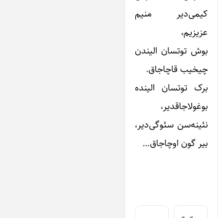
کیمی‌دیر منیم
عزیزیم،
بوش توتسان الیندن
چیخیب قاچاجاق.
برک توتسان الینده
بوغولاجاقدیر،
نئینه‌سن سئوگی‌دیر،
بیر گون اوچاجاق…