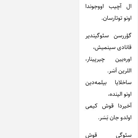
ال آچیب اووجوندا
اونو توتارسان.
گؤررسن سئوگیندیر
قانادی سینمیش،
اوره‌یین چیرپینار،
اللرین اَسَر.
ساخلایا بیلمه‌دین
اونو الینده،
آخیردا قوش کیمی
اولدو جان بَسَر.
سئوگی قوش