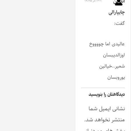
ائلشن
۱۴۰۱ در ۱۹:۳۵
چایپارالی
گفت:
عالیدی اما چووووخ
اوزالدیبسان
شعیر..خیالین
یوروبسان
دیدگاهتان را بنویسید
نشانی ایمیل شما
منتشر نخواهد شد.
بخش‌های موردنیاز