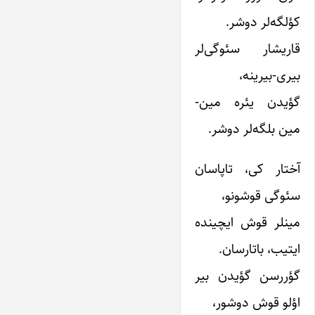
کؤلگه‌لر دوشر.
قاریشار سئوگی‌لر
بیری-بیرینه،
گؤیدن یئره مین-
مین بلگه‌لر دوشر.
آختار کی، تاپاسان
سئوگی قوشونو،
مینلر قوش ایچینده
ایتیب، باتارسان.
گؤررسن گؤیدن بیر
اؤلو قوش دوشور،