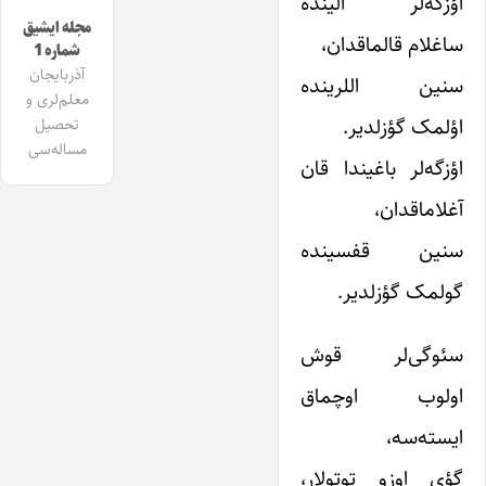
اؤزگه‌لر الینده
مجله ایشیق
ساغلام قالماقدان،
شماره 1
آذربایجان
سنین اللرینده
معلم‌لری و
اؤلمک گؤزلدیر.
تحصیل
مساله‌سی
اؤزگه‌لر باغیندا قان
آغلاماقدان،
سنین قفسینده
گولمک گؤزلدیر.
سئوگی‌لر قوش
اولوب اوچماق
ایسته‌سه،
گؤی اوزو توتولار،